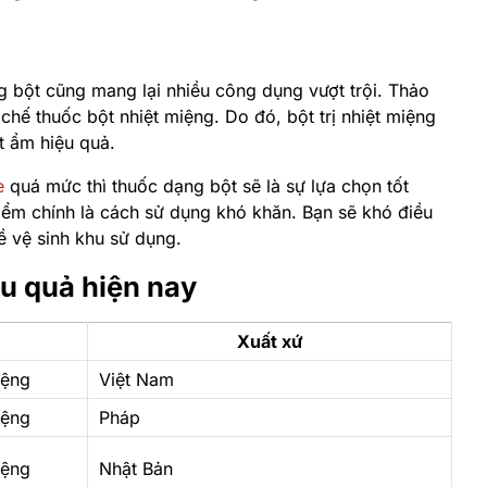
 bột cũng mang lại nhiều công dụng vượt trội.
Thảo
 chế thuốc bột nhiệt miệng.
Do đó, bột trị nhiệt miệng
út ẩm hiệu quả.
e
quá mức thì thuốc dạng bột sẽ là sự lựa chọn tốt
điểm chính là cách sử dụng khó khăn. Bạn sẽ khó điều
ề vệ sinh khu sử dụng.
ệu quả hiện nay
Xuất xứ
iệng
Việt Nam
iệng
Pháp
iệng
Nhật Bản