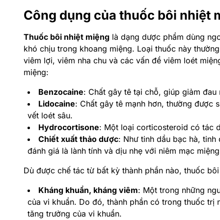
Công dụng của thuốc bôi nhiệt 
Thuốc bôi nhiệt miệng
là dạng dược phẩm dùng ngoà
khó chịu trong khoang miệng.
Loại thuốc này thường 
viêm lợi, viêm nha chu và các vấn đề viêm loét miệ
miệng:
Benzocaine
:
Chất gây tê tại chỗ, giúp giảm đau
Lidocaine
:
Chất gây tê mạnh hơn, thường được s
vết loét sâu.
Hydrocortisone
:
Một loại corticosteroid có tác
Chiết xuất thảo dược
:
Như tinh dầu bạc hà, tinh
đánh giá là lành tính và dịu nhẹ với niêm mạc miệng
Dù được chế tác từ bất kỳ thành phần nào, thuốc bô
Kháng khuẩn, kháng viêm
: Một trong những ng
của vi khuẩn. Do đó, thành phần có trong thuốc trị
tăng trưởng của vi khuẩn.