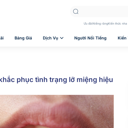
Ưu đãi
Niềng răng
Kiến thức nha
ãi
Bảng Giá
Dịch Vụ
Người Nổi Tiếng
Kiến
khắc phục tình trạng lỡ miệng hiệu