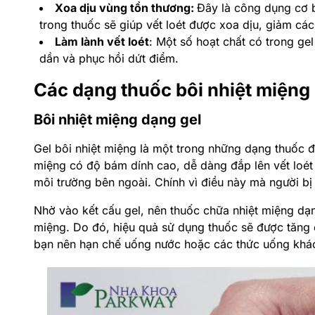
Xoa dịu vùng tổn thương:
Đây
là công dụng cơ 
trong thuốc sẽ giúp vết loét được xoa dịu, giảm cá
Làm lành vết loét
: Một số hoạt chất có trong ge
dần và phục hồi dứt điểm.
Các dạng thuốc bôi nhiệt miệng
Bôi nhiệt miệng dạng gel
Gel bôi nhiệt miệng là một trong những dạng thuốc đ
miệng có độ bám dính cao, dễ dàng đắp lên vết loét
môi trường bên ngoài. Chính vì điều này mà người bị
Nhờ vào kết cấu gel, nên thuốc chữa nhiệt miệng dạn
miệng. Do đó, hiệu quả sử dụng thuốc sẽ được tăng
bạn nên hạn chế uống nước hoặc các thức uống khác, 