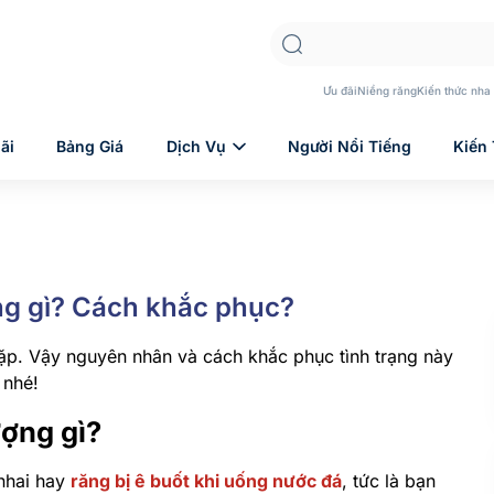
Ưu đãi
Niềng răng
Kiến thức nha
ãi
Bảng Giá
Dịch Vụ
Người Nổi Tiếng
Kiến
ợng gì? Cách khắc phục?
ặp. Vậy nguyên nhân và cách khắc phục tình trạng này
nhé!
ượng gì?
 nhai hay
răng bị ê buốt khi uống nước đá
, tức là bạn