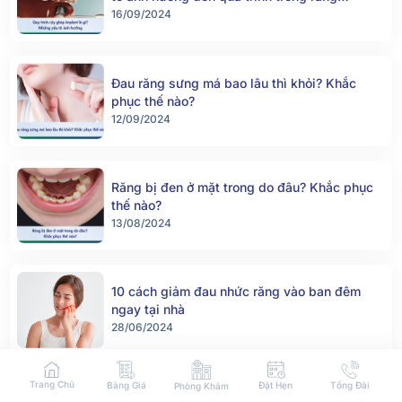
implant
16/09/2024
Đau răng sưng má bao lâu thì khỏi? Khắc
phục thế nào?
12/09/2024
Răng bị đen ở mặt trong do đâu? Khắc phục
thế nào?
13/08/2024
10 cách giảm đau nhức răng vào ban đêm
ngay tại nhà
28/06/2024
Trang Chủ
Bảng Giá
Đặt Hẹn
Tổng Đài
Phòng Khám
Có nên niềng răng không? 8 điều cần biết