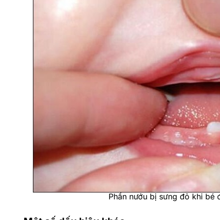
Trẻ thường sốt nhẹ và kéo dài khoảng
Nướu sưng đỏ
Khi răng chuẩn bị nhú lên, nướu của bé sẽ trở nên sư
mọc răng và thường đi kèm với cảm giác khó chịu c
đỏ hơn bình thường.
Tình trạng nướu sưng đỏ này có thể khiến bé cảm th
và khó ngủ
. Cha mẹ cần quan sát kỹ vùng nướu của 