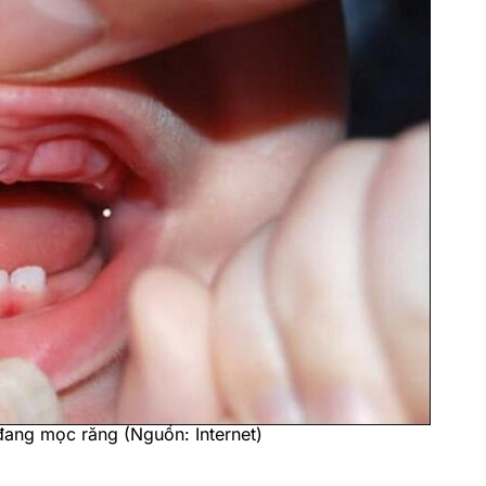
 1-2 ngày khi mọc răng (Nguồn: Internet)
ng đỏ. Đây là một dấu hiệu dễ nhận biết khi bé sốt
ho bé. Vùng nướu bị sưng thường
căng lên và có màu
ấy đau nhức và khó chịu, dẫn đến
biếng ăn, quấy khóc
bé để nhận biết dấu hiệu này.