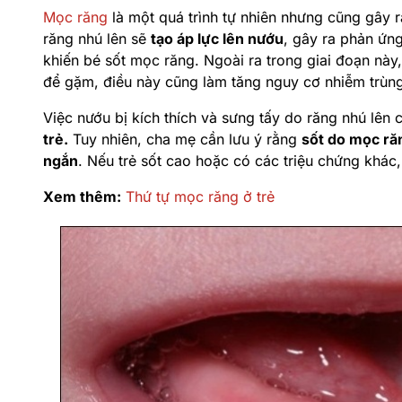
Mọc răng
là một quá trình tự nhiên nhưng cũng gây ra
răng nhú lên sẽ
tạo áp lực lên nướu
, gây ra phản ứn
khiến bé sốt mọc răng. Ngoài ra trong giai đoạn này
để gặm, điều này cũng làm tăng nguy cơ nhiễm trùng
Việc nướu bị kích thích và sưng tấy do răng nhú lên
trẻ.
Tuy nhiên, cha mẹ cần lưu ý rằng
sốt do mọc răn
ngắn
. Nếu trẻ sốt cao hoặc có các triệu chứng khác,
Xem thêm:
Thứ tự mọc răng ở trẻ