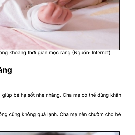
 một số biểu hiện khác như:
chảy nhiều nước dãi, thích
sốt và sưng nướu, nhưng không phải bé nào cũng có
khác nhau tùy thuộc vào từng bé.