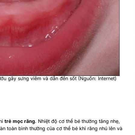
nướu gây sưng viêm và dẫn đến sốt (Nguồn: Internet)
hi
trẻ mọc răng
. Nhiệt độ cơ thể bé thường tăng nhẹ,
àn toàn bình thường của cơ thể bé khi răng nhú lên và