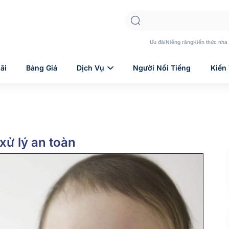
Ưu đãi
Niềng răng
Kiến thức nha
ãi
Bảng Giá
Dịch Vụ
Người Nổi Tiếng
Kiến
xử lý an toàn