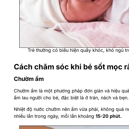
Ngoài sốt và sưng nướu, bé mọc răng còn có thể có
gặm đồ vật, biếng ăn, quấy khóc, khó ngủ,…
Những dấu hiệu này thường
xuất hiện đồng thời
với 
đầy đủ các triệu chứng này. Mức độ biểu hiện cũng 