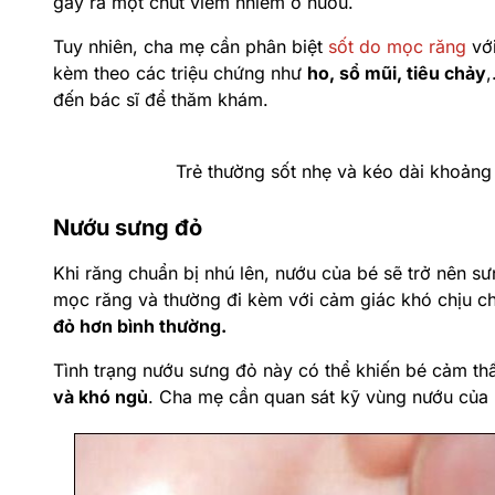
gây ra một chút viêm nhiễm ở nướu.
Tuy nhiên, cha mẹ cần phân biệt
sốt do mọc răng
với
kèm theo các triệu chứng như
ho, sổ mũi, tiêu chảy
,
đến bác sĩ để thăm khám.