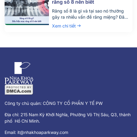
răng số 8 nên biết
Răng số 8 là gì và tại sao nó thường
gây ra nhiều vấn đề răng miệng? Đây
là câu hỏi được rất nhiều người quan
Xem chi tiết
tâm, đặc biệt là những ai đang bước
vào độ tuổi trưởng thành. Răng số 8,
hay còn gọi là răng khôn, là chiếc răng
mọc cuối cùng trên cung hàm và
thường gây đau nhức, khó chịu khi
mọc lệch hoặc mọc ngầm.
Công ty chủ quản: CÔNG TY CỔ PHẦN Y TẾ PW
Địa chỉ: 215 Nam Kỳ Khởi Nghĩa, Phường Võ Thị Sáu, Q3, thành
phố Hồ Chí Minh.
Email:
it@nhakhoaparkway.com