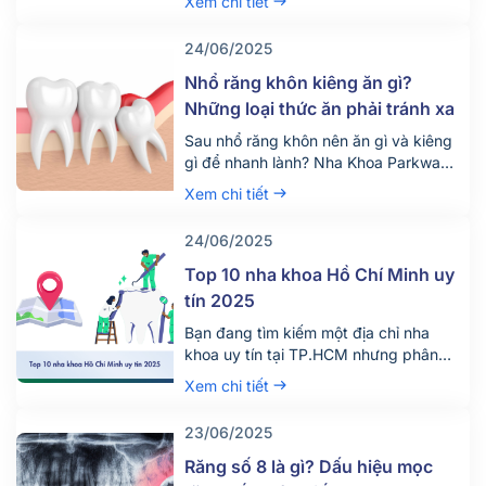
Xem chi tiết
đến dịch vụ tẩy trắng răng để thỏa
mãn mong ước này. Vậy dịch vụ tẩy
24/06/2025
trắng răng giá bao nhiêu tiền? Quy
trình diễn ra dịch vụ này như […]
Nhổ răng khôn kiêng ăn gì?
Những loại thức ăn phải tránh xa
Sau nhổ răng khôn nên ăn gì và kiêng
gì để nhanh lành? Nha Khoa Parkway
chia sẻ chế độ ăn uống khoa học giúp
Xem chi tiết
giảm đau, tránh biến chứng. Tìm hiểu
ngay!
24/06/2025
Top 10 nha khoa Hồ Chí Minh uy
tín 2025
Bạn đang tìm kiếm một địa chỉ nha
khoa uy tín tại TP.HCM nhưng phân
vân giữa hàng trăm phòng khám lớn
Xem chi tiết
nhỏ? Việc lựa chọn đúng nha khoa
không chỉ giúp điều trị hiệu quả mà
23/06/2025
còn đảm bảo an toàn, tiết kiệm thời
gian và chi phí. Đừng chỉ dựa vào vị trí
Răng số 8 là gì? Dấu hiệu mọc
[…]