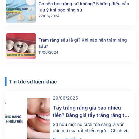
Có nên bọc răng sứ không? Những điều cần
lưu ý khi bọc răng sứ
27/06/2024
Trám răng sâu là gì? Khi nào nên trám răng
sâu?
11/06/2024
Tin tức sự kiện khác
29/06/2025
Tẩy trắng răng giá bao nhiêu
tiền? Bảng giá tẩy trắng răng tại
nha khoa mới nhất 2025
Sở hữu một nụ cười tỏa sáng là vốn
ước mơ của rất nhiều người. Chính vì
vậy hiện nay có rất nhiều người tìm