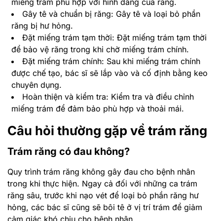
miếng trám phù hợp với hình dáng của răng.
Gây tê và chuẩn bị răng: Gây tê và loại bỏ phần
răng bị hư hỏng.
Đặt miếng trám tạm thời: Đặt miếng trám tạm thời
để bảo vệ răng trong khi chờ miếng trám chính.
Đặt miếng trám chính: Sau khi miếng trám chính
được chế tạo, bác sĩ sẽ lắp vào và cố định bằng keo
chuyên dụng.
Hoàn thiện và kiểm tra: Kiểm tra và điều chỉnh
miếng trám để đảm bảo phù hợp và thoải mái.
Câu hỏi thường gặp về trám răng
Trám răng có đau không?
Quy trình trám răng không gây đau cho bệnh nhân
trong khi thực hiện. Ngay cả đối với những ca trám
răng sâu, trước khi nạo vét để loại bỏ phần răng hư
hỏng, các bác sĩ cũng sẽ bôi tê ở vị trí trám để giảm
cảm giác khó chịu cho bệnh nhân.