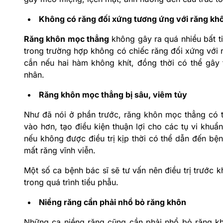
Không có răng đối xứng tương ứng với răng kh
Răng khôn mọc thẳng
không gây ra quá nhiều bất ti
trong trường hợp không có chiếc răng đối xứng với r
cắn nếu hai hàm không khít, đồng thời có thể gây 
nhân.
Răng khôn mọc thẳng bị sâu, viêm tủy
Như đã nói ở phần trước, răng khôn mọc thẳng có t
vào hơn, tạo điều kiện thuận lợi cho các tụ vi khuẩn
nếu không được điều trị kịp thời có thể dẫn đến bệ
mất răng vĩnh viễn.
Một số ca bệnh bác sĩ sẽ tư vấn nên điều trị trước
trong quá trình tiểu phẫu.
Niềng răng cần phải nhổ bỏ răng khôn
Những ca niềng răng cũng cần phải nhổ bỏ răng k