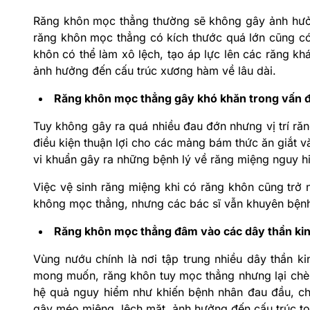
Răng khôn mọc thẳng thường sẽ không gây ảnh hưởn
răng khôn mọc thẳng có kích thước quá lớn cũng có t
khôn có thể làm xô lệch, tạo áp lực lên các răng kh
ảnh hưởng đến cấu trúc xương hàm về lâu dài.
Răng khôn mọc thẳng gây khó khăn trong vấn đ
Tuy không gây ra quá nhiều đau đớn nhưng vị trí ră
điều kiện thuận lợi cho các mảng bám thức ăn giắt và
vi khuẩn gây ra những bệnh lý về răng miệng nguy h
Việc vệ sinh răng miệng khi có răng khôn cũng trở 
không mọc thẳng, nhưng các bác sĩ vẫn khuyên bệnh
Răng khôn mọc thẳng đâm vào các dây thần ki
Vùng nướu chính là nơi tập trung nhiều dây thần k
mong muốn, răng khôn tuy mọc thẳng nhưng lại chèn 
hệ quả nguy hiểm như khiến bệnh nhân đau đầu, ch
gây méo miệng, lệch mặt, ảnh hưởng đến cấu trúc t