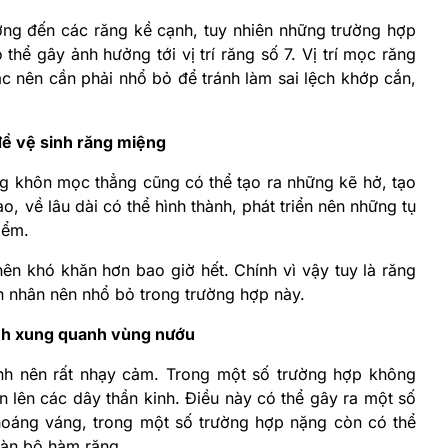
g đến các răng kề cạnh, tuy nhiên những trường hợp
hể gây ảnh hưởng tới vị trí răng số 7. Vị trí mọc răng
ác nên cần phải nhổ bỏ để tránh làm sai lệch khớp cắn,
ề vệ sinh răng miệng
ng khôn mọc thẳng cũng có thể tạo ra những kẽ hở, tạo
o, về lâu dài có thể hình thành, phát triển nên những tụ
iểm.
nên khó khăn hơn bao giờ hết. Chính vì vậy tuy là răng
 nhân nên nhổ bỏ trong trường hợp này.
nh xung quanh vùng nướu
inh nên rất nhạy cảm. Trong một số trường hợp không
lên các dây thần kinh. Điều này có thể gây ra một số
oáng váng, trong một số trường hợp nặng còn có thể
oàn bộ hàm răng.