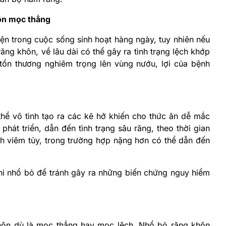
ôn mọc thẳng
ện trong cuộc sống sinh hoạt hàng ngày, tuy nhiên nếu
ăng khôn, về lâu dài có thể gây ra tình trạng lệch khớp
tổn thương nghiêm trọng lên vùng nướu, lợi của bệnh
hể vô tình tạo ra các kẽ hở khiến cho thức ăn dễ mắc
 phát triển, dẫn đến tình trạng sâu răng, theo thời gian
nh viêm tủy, trong trường hợp nặng hơn có thể dẫn đến
 khi nhổ bỏ để tránh gây ra những biến chứng nguy hiểm
hôn dù là mọc thẳng hay mọc lệch. Nhổ bỏ răng khôn