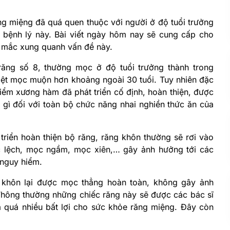
g miệng đã quá quen thuộc với người ở độ tuổi trưởng
g bệnh lý này. Bài viết ngày hôm nay sẽ cung cấp cho
c mắc xung quanh vấn đề này.
răng số 8, thường mọc ở độ tuổi trưởng thành trong
iệt mọc muộn hơn khoảng ngoài 30 tuổi. Tuy nhiên đặc
điểm xương hàm đã phát triển cố định, hoàn thiện, được
 gì đối với toàn bộ chức năng nhai nghiền thức ăn của
riển hoàn thiện bộ răng, răng khôn thường sẽ rơi vào
c lệch, mọc ngầm, mọc xiên,… gây ảnh hưởng tới các
 nguy hiểm.
g khôn lại được mọc thẳng hoàn toàn, không gây ảnh
hông thường những chiếc răng này sẽ được các bác sĩ
 quá nhiều bất lợi cho sức khỏe răng miệng. Đây còn