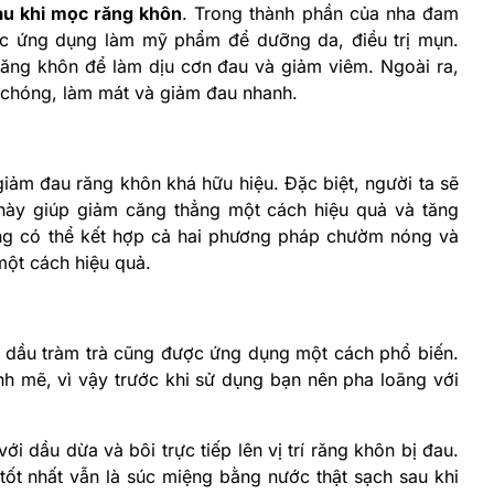
au khi mọc răng khôn
. Trong thành phần của nha đam
ợc ứng dụng làm mỹ phẩm để dưỡng da, điều trị mụn.
í răng khôn để làm dịu cơn đau và giảm viêm. Ngoài ra,
 chóng, làm mát và giảm đau nhanh.
iảm đau răng khôn khá hữu hiệu. Đặc biệt, người ta sẽ
y giúp giảm căng thẳng một cách hiệu quả và tăng
ng có thể kết hợp cả hai phương pháp chườm nóng và
 một cách hiệu quả.
 dầu tràm trà cũng được ứng dụng một cách phổ biến.
h mẽ, vì vậy trước khi sử dụng bạn nên pha loãng với
ới dầu dừa và bôi trực tiếp lên vị trí răng khôn bị đau.
tốt nhất vẫn là súc miệng bằng nước thật sạch sau khi