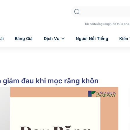
Ưu đãi
Niềng răng
Kiến thức nha
ãi
Bảng Giá
Dịch Vụ
Người Nổi Tiếng
Kiến
h giảm đau khi mọc răng khôn