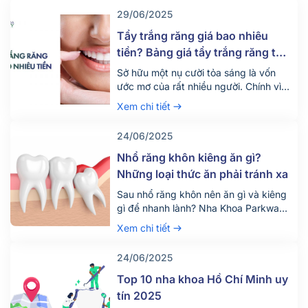
29/06/2025
Tẩy trắng răng giá bao nhiêu
tiền? Bảng giá tẩy trắng răng tại
nha khoa mới nhất 2025
Sở hữu một nụ cười tỏa sáng là vốn
ước mơ của rất nhiều người. Chính vì
vậy hiện nay có rất nhiều người tìm
Xem chi tiết
đến dịch vụ tẩy trắng răng để thỏa
mãn mong ước này. Vậy dịch vụ tẩy
24/06/2025
trắng răng giá bao nhiêu tiền? Quy
trình diễn ra dịch vụ này như […]
Nhổ răng khôn kiêng ăn gì?
Những loại thức ăn phải tránh xa
Sau nhổ răng khôn nên ăn gì và kiêng
gì để nhanh lành? Nha Khoa Parkway
chia sẻ chế độ ăn uống khoa học giúp
Xem chi tiết
giảm đau, tránh biến chứng. Tìm hiểu
ngay!
24/06/2025
Top 10 nha khoa Hồ Chí Minh uy
tín 2025