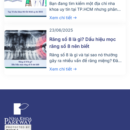
Bạn đang tìm kiếm một địa chỉ nha
khoa uy tín tại TP.HCM nhưng phân
vân giữa hàng trăm phòng khám lớn
Xem chi tiết
nhỏ? Việc lựa chọn đúng nha khoa
không chỉ giúp điều trị hiệu quả mà
23/06/2025
còn đảm bảo an toàn, tiết kiệm thời
gian và chi phí. Đừng chỉ dựa vào vị trí
Răng số 8 là gì? Dấu hiệu mọc
[…]
răng số 8 nên biết
Răng số 8 là gì và tại sao nó thường
gây ra nhiều vấn đề răng miệng? Đây
là câu hỏi được rất nhiều người quan
Xem chi tiết
tâm, đặc biệt là những ai đang bước
vào độ tuổi trưởng thành. Răng số 8,
hay còn gọi là răng khôn, là chiếc răng
mọc cuối cùng trên cung hàm và
thường gây đau nhức, khó chịu khi
mọc lệch hoặc mọc ngầm.