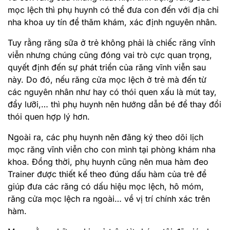
mọc lệch thì phụ huynh có thể đưa con đến với địa chỉ
nha khoa uy tín để thăm khám, xác định nguyên nhân.
Tuy rằng răng sữa ở trẻ không phải là chiếc răng vĩnh
viễn nhưng chúng cũng đóng vai trò cực quan trọng,
quyết định đến sự phát triển của răng vĩnh viễn sau
này. Do đó, nếu răng cửa mọc lệch ở trẻ mà đến từ
các nguyên nhân như hay có thói quen xấu là mút tay,
đẩy lưỡi,… thì phụ huynh nên hướng dẫn bé để thay đổi
thói quen hợp lý hơn.
Ngoài ra, các phụ huynh nên đăng ký theo dõi lịch
mọc răng vĩnh viễn cho con mình tại phòng khám nha
khoa. Đồng thời, phụ huynh cũng nên mua hàm đeo
Trainer được thiết kế theo đúng dấu hàm của trẻ để
giúp đưa các răng có dấu hiệu mọc lệch, hô móm,
răng cửa mọc lệch ra ngoài… về vị trí chính xác trên
hàm.