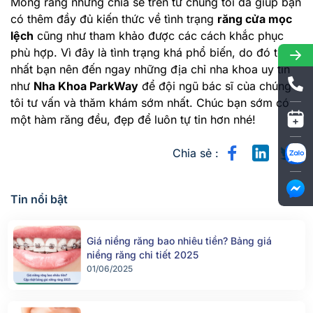
Mong rằng những chia sẻ trên từ chúng tôi đã giúp bạn
có thêm đầy đủ kiến thức về tình trạng
răng cửa mọc
lệch
cũng như tham khảo được các cách khắc phục
phù hợp. Vì đây là tình trạng khá phổ biến, do đó tốt
nhất bạn nên đến ngay những địa chỉ nha khoa uy tín
như
Nha Khoa ParkWay
để đội ngũ bác sĩ của chúng
tôi tư vấn và thăm khám sớm nhất. Chúc bạn sớm có
một hàm răng đều, đẹp để luôn tự tin hơn nhé!
Chia sẻ :
Tin nổi bật
Giá niềng răng bao nhiêu tiền? Bảng giá
niềng răng chi tiết 2025
01/06/2025