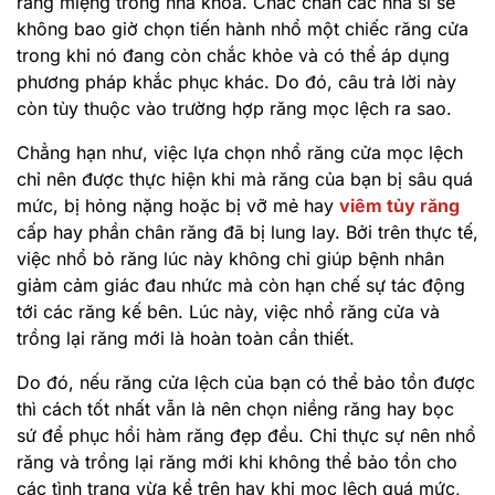
răng miệng trong nha khoa. Chắc chắn các nha sĩ sẽ
không bao giờ chọn tiến hành nhổ một chiếc răng cửa
trong khi nó đang còn chắc khỏe và có thể áp dụng
phương pháp khắc phục khác. Do đó, câu trả lời này
còn tùy thuộc vào trường hợp răng mọc lệch ra sao.
Chẳng hạn như, việc lựa chọn nhổ răng cửa mọc lệch
chỉ nên được thực hiện khi mà răng của bạn bị sâu quá
mức, bị hỏng nặng hoặc bị vỡ mẻ hay
viêm tủy răng
cấp hay phần chân răng đã bị lung lay. Bởi trên thực tế,
việc nhổ bỏ răng lúc này không chỉ giúp bệnh nhân
giảm cảm giác đau nhức mà còn hạn chế sự tác động
tới các răng kế bên. Lúc này, việc nhổ răng cửa và
trồng lại răng mới là hoàn toàn cần thiết.
Do đó, nếu răng cửa lệch của bạn có thể bảo tồn được
thì cách tốt nhất vẫn là nên chọn niềng răng hay bọc
sứ để phục hồi hàm răng đẹp đều. Chỉ thực sự nên nhổ
răng và trồng lại răng mới khi không thể bảo tồn cho
các tình trạng vừa kể trên hay khi mọc lệch quá mức,