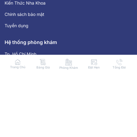
Kiến Thức Nha Khoa
Chính sách bảo mật
Tuyển dụng
Hệ thống phòng khám
Tp. Hồ Chí Minh
Hà Nội
Trang Chủ
Bảng Giá
Đặt Hẹn
Tổng Đài
Phòng Khám
Các Tỉnh
Giờ làm việc
Từ 8:30 tới 18:30 tất cả các ngày trong tuần
Liên hệ
HOTLINE: 1900 8059