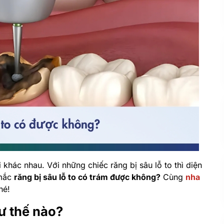
i khác nhau. Với những chiếc răng bị sâu lỗ to thì diện
 mắc
răng bị sâu lỗ to có trám được không?
Cùng
nha
hé!
hư thế nào?