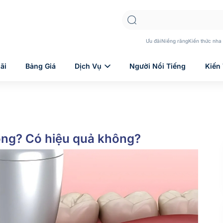
Ưu đãi
Niềng răng
Kiến thức nha
ãi
Bảng Giá
Dịch Vụ
Người Nổi Tiếng
Kiến
hông? Có hiệu quả không?