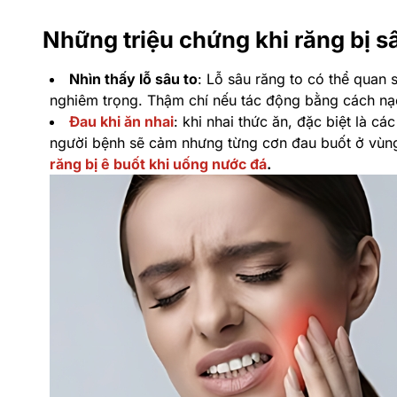
Những triệu chứng khi răng bị sâ
Nhìn thấy lỗ sâu to
: Lỗ sâu răng to có thể quan 
nghiêm trọng. Thậm chí nếu tác động bằng cách nạo 
Đau khi ăn nhai
: khi nhai thức ăn, đặc biệt là c
người bệnh sẽ cảm nhưng từng cơn đau buốt ở vùng 
răng bị ê buốt khi uống nước đá
.