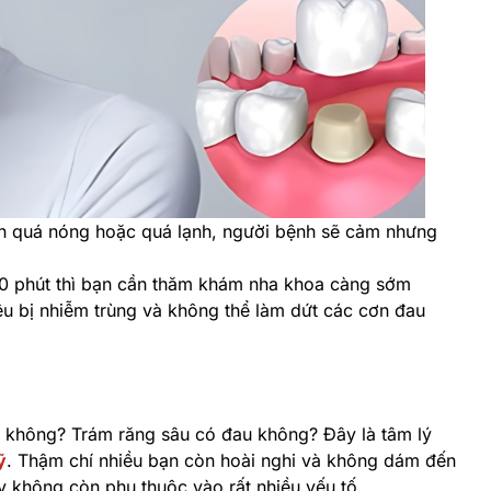
c ăn quá nóng hoặc quá lạnh, người bệnh sẽ cảm nhưng
10 phút thì bạn cần thăm khám nha khoa càng sớm
iệu bị nhiễm trùng và không thể làm dứt các cơn đau
c không? Trám răng sâu có đau không? Đây là tâm lý
ỹ
. Thậm chí nhiều bạn còn hoài nghi và không dám đến
 không còn phụ thuộc vào rất nhiều yếu tố.