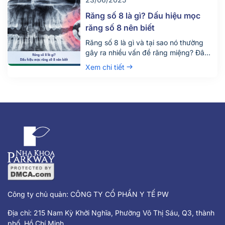
còn đảm bảo an toàn, tiết kiệm thời
gian và chi phí. Đừng chỉ dựa vào vị trí
Răng số 8 là gì? Dấu hiệu mọc
[…]
răng số 8 nên biết
Răng số 8 là gì và tại sao nó thường
gây ra nhiều vấn đề răng miệng? Đây
là câu hỏi được rất nhiều người quan
Xem chi tiết
tâm, đặc biệt là những ai đang bước
vào độ tuổi trưởng thành. Răng số 8,
hay còn gọi là răng khôn, là chiếc răng
mọc cuối cùng trên cung hàm và
thường gây đau nhức, khó chịu khi
mọc lệch hoặc mọc ngầm.
Công ty chủ quản: CÔNG TY CỔ PHẦN Y TẾ PW
Địa chỉ: 215 Nam Kỳ Khởi Nghĩa, Phường Võ Thị Sáu, Q3, thành
phố Hồ Chí Minh.