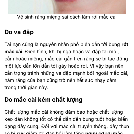
Vệ sinh răng miệng sai cách làm rơi mắc cài
Do va đập
Tai nạn cũng là nguyên nhân phổ biến dẫn tới bung
rớt
mắc cài
. Điển hình, khi bị ngã hoặc va đập tại môi,
cằm hoặc miệng, mắc cài gắn trên răng sẽ bị tác động
một lực dẫn lớn dẫn tới gãy hoặc rơi. Vì vậy bạn nên
cẩn trọng tránh những va đập mạnh bởi ngoài mắc cài,
hàm răng của bạn cũng trở nên hết sức nhạy cảm
trong thời gian này.
Do mắc cài kém chất lượng
Chất lượng mắc cài không đảm bảo hoặc chất lượng
keo dán không tốt có thể dẫn đến bung tuốt hoặc biến
dạng dây cung. Đối với mắc cài truyền thống, dây thun
sẽ bị suy giảm độ đàn hồi làm tăng
nguy cơ rơi
mắc