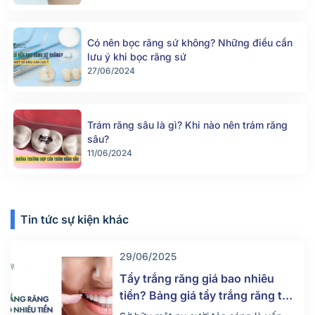
Có nên bọc răng sứ không? Những điều cần
lưu ý khi bọc răng sứ
27/06/2024
Trám răng sâu là gì? Khi nào nên trám răng
sâu?
11/06/2024
Tin tức sự kiện khác
29/06/2025
Tẩy trắng răng giá bao nhiêu
tiền? Bảng giá tẩy trắng răng tại
nha khoa mới nhất 2025