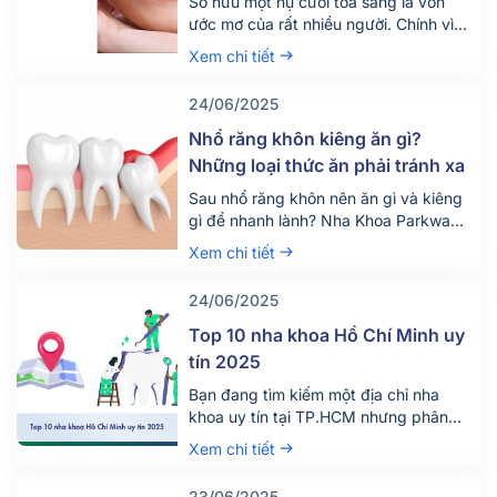
Sở hữu một nụ cười tỏa sáng là vốn
ước mơ của rất nhiều người. Chính vì
vậy hiện nay có rất nhiều người tìm
Xem chi tiết
đến dịch vụ tẩy trắng răng để thỏa
mãn mong ước này. Vậy dịch vụ tẩy
24/06/2025
trắng răng giá bao nhiêu tiền? Quy
trình diễn ra dịch vụ này như […]
Nhổ răng khôn kiêng ăn gì?
Những loại thức ăn phải tránh xa
Sau nhổ răng khôn nên ăn gì và kiêng
gì để nhanh lành? Nha Khoa Parkway
chia sẻ chế độ ăn uống khoa học giúp
Xem chi tiết
giảm đau, tránh biến chứng. Tìm hiểu
ngay!
24/06/2025
Top 10 nha khoa Hồ Chí Minh uy
tín 2025
Bạn đang tìm kiếm một địa chỉ nha
khoa uy tín tại TP.HCM nhưng phân
vân giữa hàng trăm phòng khám lớn
Xem chi tiết
nhỏ? Việc lựa chọn đúng nha khoa
không chỉ giúp điều trị hiệu quả mà
23/06/2025