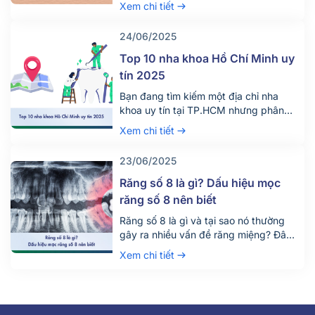
Xem chi tiết
giảm đau, tránh biến chứng. Tìm hiểu
ngay!
24/06/2025
Top 10 nha khoa Hồ Chí Minh uy
tín 2025
Bạn đang tìm kiếm một địa chỉ nha
khoa uy tín tại TP.HCM nhưng phân
vân giữa hàng trăm phòng khám lớn
Xem chi tiết
nhỏ? Việc lựa chọn đúng nha khoa
không chỉ giúp điều trị hiệu quả mà
23/06/2025
còn đảm bảo an toàn, tiết kiệm thời
gian và chi phí. Đừng chỉ dựa vào vị trí
Răng số 8 là gì? Dấu hiệu mọc
[…]
răng số 8 nên biết
Răng số 8 là gì và tại sao nó thường
gây ra nhiều vấn đề răng miệng? Đây
là câu hỏi được rất nhiều người quan
Xem chi tiết
tâm, đặc biệt là những ai đang bước
vào độ tuổi trưởng thành. Răng số 8,
hay còn gọi là răng khôn, là chiếc răng
mọc cuối cùng trên cung hàm và