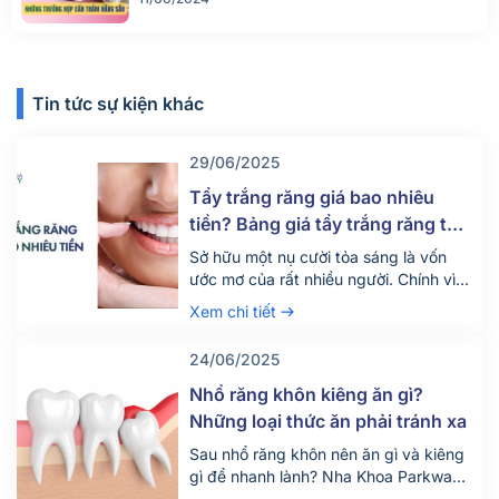
Tin tức sự kiện khác
29/06/2025
Tẩy trắng răng giá bao nhiêu
tiền? Bảng giá tẩy trắng răng tại
nha khoa mới nhất 2025
Sở hữu một nụ cười tỏa sáng là vốn
ước mơ của rất nhiều người. Chính vì
vậy hiện nay có rất nhiều người tìm
Xem chi tiết
đến dịch vụ tẩy trắng răng để thỏa
mãn mong ước này. Vậy dịch vụ tẩy
24/06/2025
trắng răng giá bao nhiêu tiền? Quy
trình diễn ra dịch vụ này như […]
Nhổ răng khôn kiêng ăn gì?
Những loại thức ăn phải tránh xa
Sau nhổ răng khôn nên ăn gì và kiêng
gì để nhanh lành? Nha Khoa Parkway
chia sẻ chế độ ăn uống khoa học giúp