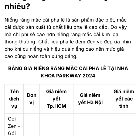
nhiêu?
Niềng răng mắc cài pha lê là sản phẩm đặc biệt, mắc
cài được sản xuất từ chất liệu pha lê cao cấp. Do vậy
mà chi phí sẽ cao hơn niềng răng mắc cài kim loại
thông thường. Chất liệu pha lê đem đến vẻ đẹp ưa nhìn
cho khí cụ niềng và hiệu quả niềng cao nên mức giá
cao cũng hoàn toàn xứng đáng.
BẢNG GIÁ NIỀNG RĂNG MẮC CÀI PHA LÊ TẠI NHA
KHOA PARKWAY 2024
Tên
Giá niêm
Giá niêm
Đơn
Giá niêm
dịch
yết
yết các
vị
yết Hà Nội
vụ
Tp.HCM
tỉnh
Gói
Zen –
Gói