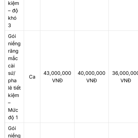
kiệm
– độ
khó
3
Gói
niềng
răng
mắc
cài
sứ/
43,000,000
40,000,000
36,000,00
Ca
pha
VNĐ
VNĐ
VNĐ
lê tiết
kiệm
–
Mức
độ 1
Gói
niềng