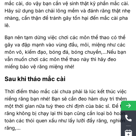
mắc cài, do vậy bạn cần vệ sinh thật kỹ phần mắc cài.
Hãy sử dụng bàn chải lông mềm và đánh răng thật nhẹ
nhàng, cẩn thận để tránh gây tổn hại đến mắc cài pha
lê.
Bạn nên tạm dừng việc chơi các môn thể thao có thể
gây va đập mạnh vào vùng đầu, môi, miệng như các
môn võ, kiếm đạo, bóng đá, bóng chuyền,…Nếu bạn
vẫn muốn chơi các môn thể thao này thì hãy đeo
miếng bảo vệ răng miệng nhé!
Sau khi tháo mắc cài
Thời điểm tháo mắc cài chưa phải là lúc kết thúc việc
niềng răng bạn nhé! Bạn sẽ cần đeo hàm duy trì thêm
một thời gian nữa tuỳ theo chỉ định của bác sĩ. Để tránh
răng không bị chạy lại thì bạn cũng cần loại bỏ hoàn
toàn các thói quen xấu như lấy lưỡi đẩy răng, nghiến
răng,…