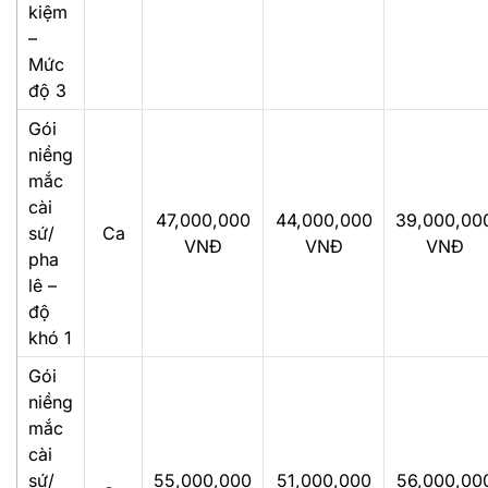
kiệm
–
Mức
độ 3
Gói
niềng
mắc
cài
47,000,000
44,000,000
39,000,00
sứ/
Ca
VNĐ
VNĐ
VNĐ
pha
lê –
độ
khó 1
Gói
niềng
mắc
cài
sứ/
55,000,000
51,000,000
56,000,00