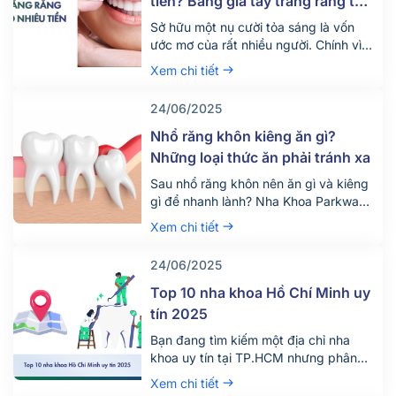
tiền? Bảng giá tẩy trắng răng tại
nha khoa mới nhất 2025
Sở hữu một nụ cười tỏa sáng là vốn
ước mơ của rất nhiều người. Chính vì
vậy hiện nay có rất nhiều người tìm
Xem chi tiết
đến dịch vụ tẩy trắng răng để thỏa
mãn mong ước này. Vậy dịch vụ tẩy
24/06/2025
trắng răng giá bao nhiêu tiền? Quy
trình diễn ra dịch vụ này như […]
Nhổ răng khôn kiêng ăn gì?
Những loại thức ăn phải tránh xa
Sau nhổ răng khôn nên ăn gì và kiêng
gì để nhanh lành? Nha Khoa Parkway
chia sẻ chế độ ăn uống khoa học giúp
Xem chi tiết
giảm đau, tránh biến chứng. Tìm hiểu
ngay!
24/06/2025
Top 10 nha khoa Hồ Chí Minh uy
tín 2025
Bạn đang tìm kiếm một địa chỉ nha
khoa uy tín tại TP.HCM nhưng phân
vân giữa hàng trăm phòng khám lớn
Xem chi tiết
nhỏ? Việc lựa chọn đúng nha khoa