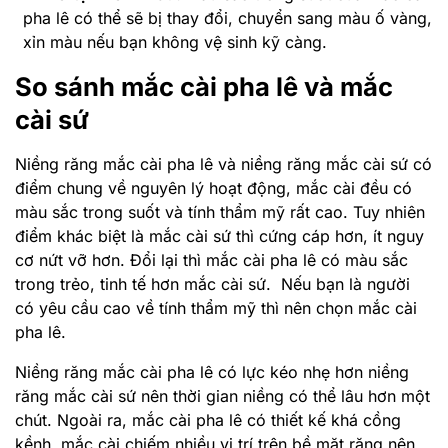
pha lê có thể sẽ bị thay đổi, chuyển sang màu ố vàng,
xỉn màu nếu bạn không vệ sinh kỹ càng.
So sánh mắc cài pha lê và mắc
cài sứ
Niềng răng mắc cài pha lê và niềng răng mắc cài sứ có
điểm chung về nguyên lý hoạt động, mắc cài đều có
màu sắc trong suốt và tính thẩm mỹ rất cao. Tuy nhiên
điểm khác biệt là mắc cài sứ thì cứng cáp hơn, ít nguy
cơ nứt vỡ hơn. Đổi lại thì mắc cài pha lê có màu sắc
trong trẻo, tinh tế hơn mắc cài sứ. Nếu bạn là người
có yêu cầu cao về tính thẩm mỹ thì nên chọn mắc cài
pha lê.
Niềng răng mắc cài pha lê có lực kéo nhẹ hơn niềng
răng mắc cài sứ nên thời gian niềng có thể lâu hơn một
chút. Ngoài ra, mắc cài pha lê có thiết kế khá cồng
kềnh, mắc cài chiếm nhiều vị trí trên bề mặt răng nên