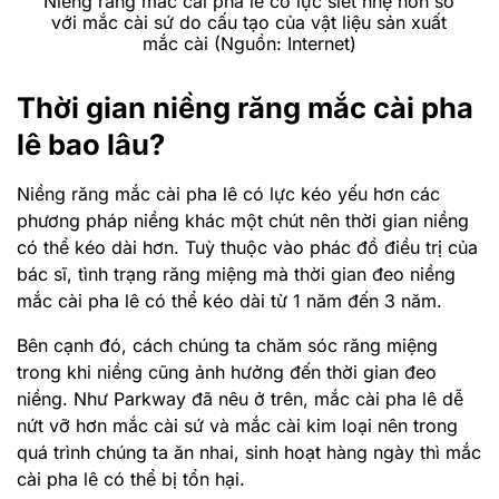
Niềng răng mắc cài pha lê có lực siết nhẹ hơn so
với mắc cài sứ do cấu tạo của vật liệu sản xuất
mắc cài (Nguồn: Internet)
Thời gian niềng răng mắc cài pha
lê bao lâu?
Niềng răng mắc cài pha lê có lực kéo yếu hơn các
phương pháp niềng khác một chút nên thời gian niềng
có thể kéo dài hơn. Tuỳ thuộc vào phác đồ điều trị của
bác sĩ, tình trạng răng miệng mà thời gian đeo niềng
mắc cài pha lê có thể kéo dài từ 1 năm đến 3 năm.
Bên cạnh đó, cách chúng ta chăm sóc răng miệng
trong khi niềng cũng ảnh hưởng đến thời gian đeo
niềng. Như Parkway đã nêu ở trên, mắc cài pha lê dễ
nứt vỡ hơn mắc cài sứ và mắc cài kim loại nên trong
quá trình chúng ta ăn nhai, sinh hoạt hàng ngày thì mắc
cài pha lê có thể bị tổn hại.