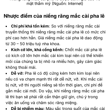
mặt thẩm mỹ (Nguồn: Internet)
Nhược điểm của niềng răng mắc cài pha lê
Chi phí khá tốn kém
: So với niềng răng mắc cài
truyền thống thì niềng răng mắc cài pha lê có mức chi
phí cao hơn hẳn. Giá niềng mắc cài pha lê dao động
từ 30 – 50 triệu tuỳ nha khoa.
Kích cỡ lớn, khá cồng kềnh:
Chốt mắc cài pha lê
có kích cỡ lớn hơn mắc cài kim loại nên có thể khiến
môi của chúng ta bị nhô ra nhiều hơn, gây cảm giác
không thoải mái.
Dễ vỡ:
Pha lê có độ cứng kém hơn kim loại nên
nếu có va chạm mạnh thì rất dễ nứt, vỡ. Khi mắc cài
bị nứt, vỡ thì người niềng sẽ tốn thời gian, chi phí để
gắn mắc cài mới. Do vậy, khi niềng răng mắc cài pha
lê thì bạn sẽ phải rất cẩn thận giữ gìn, chú ý trong
việc ăn uống và chăm sóc răng miệng.
Dễ bị nhiễm màu:
Màu sắc trong suốt của mắc cài