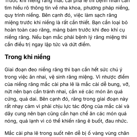
Trước khi niềng răng mắc cài pha lê thì bệnh nhân cần
tìm hiểu rõ thông tin về nha khoa, phương pháp niềng,
quy trình niềng. Bên cạnh đó, việc làm sạch răng
miệng trước khi niềng là rất cần thiết. Bạn cần loại bỏ
hoàn toàn cao răng, mảng bám trước khi đeo khí cụ
niềng răng. Nếu bạn mắc phải bệnh lý răng miệng thì
cần điều trị ngay lập tức và dứt điểm.
Trong khi niềng
Giai đoạn đeo niềng răng thì bạn cần hết sức chú ý
trong việc ăn nhai, vệ sinh răng miệng. Vì nhược điểm
của niềng răng mắc cài pha lê là mắc cài dễ bung, vỡ,
nứt nên bạn cần tránh nhai, cắn xé các món ăn quá
cứng, quá dai. Bên cạnh đó, răng trong giai đoạn này
rất nhạy cảm vì phải chịu lực tác động của mắc cài và
dây cung nên bạn cũng cần hạn chế ăn các món quá
nóng, quá lạnh vì có thể khiến răng ê buốt, đau nhức.
Mắc cài pha lê trong suốt nên dễ bị ố vàng vùng chân