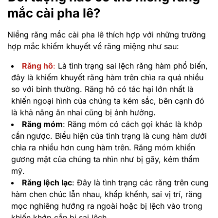
mắc cài pha lê?
Niềng răng mắc cài pha lê thích hợp với những trường
hợp mắc khiếm khuyết về răng miệng như sau:
Răng hô
:
Là tình trạng sai lệch răng hàm phổ biến,
đây là khiếm khuyết răng hàm trên chìa ra quá nhiều
so với bình thường. Răng hô có tác hại lớn nhất là
khiến ngoại hình của chúng ta kém sắc, bên cạnh đó
là khả năng ăn nhai cũng bị ảnh hưởng.
Răng móm
: Răng móm có cách gọi khác là khớp
cắn ngược. Biểu hiện của tình trạng là cung hàm dưới
chìa ra nhiều hơn cung hàm trên. Răng móm khiến
gương mặt của chúng ta nhìn như bị gãy, kém thẩm
mỹ.
Răng lệch lạc
: Đây là tình trạng các răng trên cung
hàm chen chúc lẫn nhau, khấp khểnh, sai vị trí, răng
mọc nghiêng hướng ra ngoài hoặc bị lệch vào trong
khiến khớp cắn bị sai lệch.