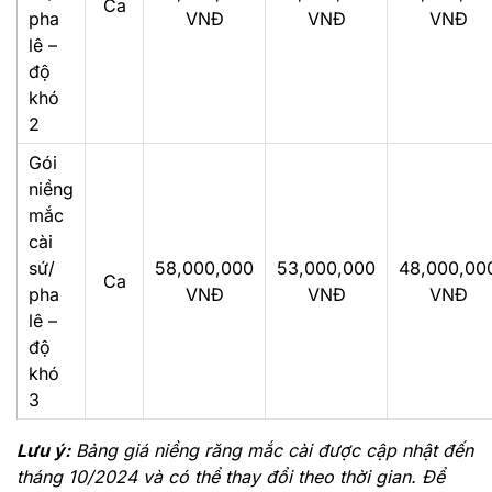
Ca
pha
VNĐ
VNĐ
VNĐ
lê –
độ
khó
2
Gói
niềng
mắc
cài
sứ/
58,000,000
53,000,000
48,000,00
Ca
pha
VNĐ
VNĐ
VNĐ
lê –
độ
khó
3
Lưu ý:
Bảng giá niềng răng mắc cài được cập nhật đến
tháng 10/2024 và có thể thay đổi theo thời gian. Để