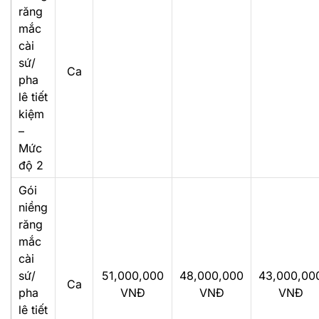
răng
mắc
cài
sứ/
Ca
pha
lê tiết
kiệm
–
Mức
độ 2
Gói
niềng
răng
mắc
cài
sứ/
51,000,000
48,000,000
43,000,00
Ca
pha
VNĐ
VNĐ
VNĐ
lê tiết