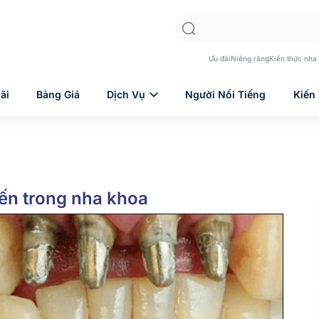
Ưu đãi
Niềng răng
Kiến thức nha
ãi
Bảng Giá
Dịch Vụ
Người Nổi Tiếng
Kiến
iến trong nha khoa