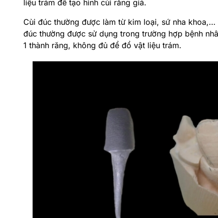
liệu trám để tạo hình cùi răng giả.
Cùi đúc thường được làm từ kim loại, sứ nha khoa,… 
đúc thường được sử dụng trong trường hợp bệnh nhân
1 thành răng, không đủ để đổ vật liệu trám.