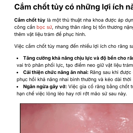
Cắm chốt tủy có những lợi ích n
Cắm chốt tủy
là một thủ thuật nha khoa được áp dụng
công cần
bọc sứ
, nhưng thân răng bị tổn thương nặ
thêm vật liệu trám để phục hình.
Việc cắm chốt tủy mang đến nhiều lợi ích cho răng s
Tăng cường khả năng chịu lực và độ bền cho ră
vai trò phân phối lực, tạo điểm neo giữ vật liệu trá
Cải thiện chức năng ăn nhai:
Răng sau khi được g
phục hồi khả năng nhai bình thường và kéo dài thời
Ngăn ngừa gãy vỡ:
Việc gia cố răng bằng chốt t
hạn chế việc lỏng lẻo hay rơi rớt mão sứ sau này.