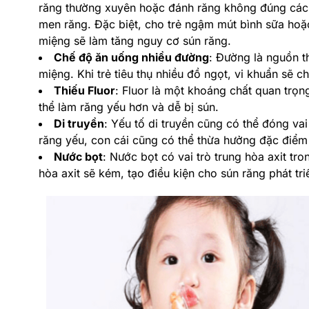
răng thường xuyên hoặc đánh răng không đúng cách 
men răng. Đặc biệt, cho trẻ ngậm mút bình sữa hoặ
miệng sẽ làm tăng nguy cơ sún răng.
Chế độ ăn uống nhiều đường
: Đường là nguồn t
miệng. Khi trẻ tiêu thụ nhiều đồ ngọt, vi khuẩn sẽ
Thiếu Fluor
: Fluor là một khoáng chất quan trọn
thể làm răng yếu hơn và dễ bị sún.
Di truyền
: Yếu tố di truyền cũng có thể đóng va
răng yếu, con cái cũng có thể thừa hưởng đặc điểm
Nước bọt
: Nước bọt có vai trò trung hòa axit tro
hòa axit sẽ kém, tạo điều kiện cho sún răng phát tri