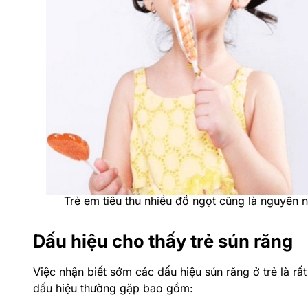
Trẻ em tiêu thu nhiều đồ ngọt cũng là nguyên n
Dấu hiệu cho thấy trẻ sún răng
Việc nhận biết sớm các dấu hiệu sún răng ở trẻ là rấ
dấu hiệu thường gặp bao gồm: