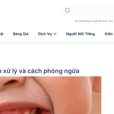
Ưu đãi
Niềng răng
Kiến thức nha
ãi
Bảng Giá
Dịch Vụ
Người Nổi Tiếng
Kiến
h xử lý và cách phòng ngừa