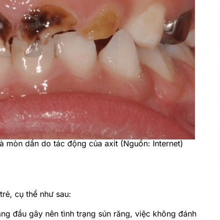
và mòn dần do tác động của axit (Nguồn: Internet)
rẻ, cụ thể như sau:
àng đầu gây nên tình trạng sún răng, việc không đánh