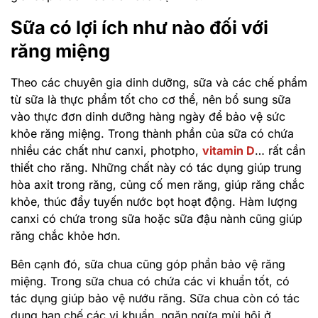
Sữa có lợi ích như nào đối với
răng miệng
Theo các chuyên gia dinh dưỡng, sữa và các chế phẩm
từ sữa là thực phẩm tốt cho cơ thể, nên bổ sung sữa
vào thực đơn dinh dưỡng hàng ngày để bảo vệ sức
khỏe răng miệng. Trong thành phần của sữa có chứa
nhiều các chất như canxi, photpho,
vitamin D
… rất cần
thiết cho răng. Những chất này có tác dụng giúp trung
hòa axit trong răng, củng cố men răng, giúp răng chắc
khỏe, thúc đẩy tuyến nước bọt hoạt động. Hàm lượng
canxi có chứa trong sữa hoặc sữa đậu nành cũng giúp
răng chắc khỏe hơn.
Bên cạnh đó, sữa chua cũng góp phần bảo vệ răng
miệng. Trong sữa chua có chứa các vi khuẩn tốt, có
tác dụng giúp bảo vệ nướu răng. Sữa chua còn có tác
dụng hạn chế các vi khuẩn, ngăn ngừa mùi hôi ở