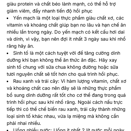
giàu protein và chất béo lành mạnh, có thể hỗ trợ
giảm viêm, đẩy nhanh tiến độ hồi phục
Yến mạch là một loại thực phẩm giàu chất xơ, các
vitamin và khoáng chất giúp bạn no lâu và hạn chế ăn
nhiều lần trong ngày. Do yến mạch có kết cấu hơi dai
và dính, vì vậy, bạn nên đợi ít nhất 3 ngày sau khi nhổ
răng hãy ăn.
Sinh tố là một cách tuyệt vời để tăng cường dinh
dưỡng khi bạn không thể ăn thức ăn đặc. Hãy xay
sinh tố chung với sữa chua không đường hoặc sữa
tươi nguyên chất sẽ tốt hơn cho quá trình hồi phục.
Rau xanh và trái cây: Vì hàm lượng vitamin,
chất xơ
và khoáng chất cao nên đây sẽ là những thực phẩm
bổ sung dinh dưỡng rất tốt cho cơ thể đang trong quá
trình hồi phục sau khi nhổ răng. Ngoài cách nấu trực
tiếp thì có thể chế biến rau xanh, trái cây thành những
loại sinh tố khác nhau, vừa lạ miệng mà không cần
phải nhai nhiều.
Uống nhiều nước: Uống ít nhất 2 lít nước mỗi ngày