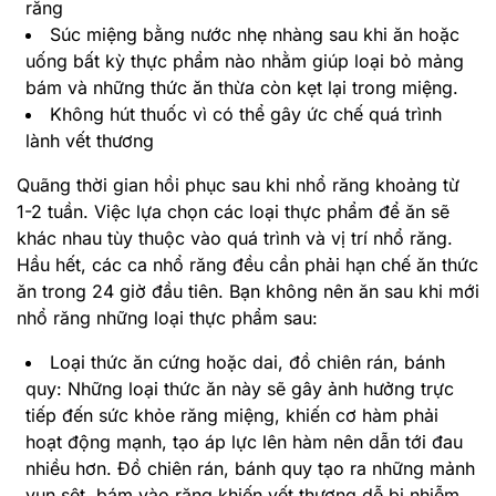
răng
Súc miệng bằng nước nhẹ nhàng sau khi ăn hoặc
uống bất kỳ thực phẩm nào nhằm giúp loại bỏ mảng
bám và những thức ăn thừa còn kẹt lại trong miệng.
Không hút thuốc vì có thể gây ức chế quá trình
lành vết thương
Quãng thời gian hồi phục sau khi nhổ răng khoảng từ
1-2 tuần. Việc lựa chọn các loại thực phẩm để ăn sẽ
khác nhau tùy thuộc vào quá trình và vị trí nhổ răng.
Hầu hết, các ca nhổ răng đều cần phải hạn chế ăn thức
ăn trong 24 giờ đầu tiên. Bạn không nên ăn sau khi mới
nhổ răng những loại thực phẩm sau:
Loại thức ăn cứng hoặc dai, đồ chiên rán, bánh
quy: Những loại thức ăn này sẽ gây ảnh hưởng trực
tiếp đến sức khỏe răng miệng, khiến cơ hàm phải
hoạt động mạnh, tạo áp lực lên hàm nên dẫn tới đau
nhiều hơn. Đồ chiên rán, bánh quy tạo ra những mảnh
vụn sệt, bám vào răng khiến vết thương dễ bị nhiễm