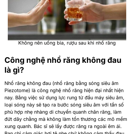
Không nên uống bia, rượu sau khi nhổ răng
Công nghệ nhổ răng không đau
là gì?
Nhổ răng không đau (nhổ răng bằng sóng siêu âm
Piezotome) là công nghệ nhổ răng hiện đại nhất hiện
nay. Bằng việc sử dụng lực rung từ đầu máy siêu âm,
loại sóng này sẽ tạo ra bước sóng siêu âm với tần số
phù hợp nhẹ nhàng di chuyển quanh chân răng, làm
đứt
dây chằng
mà không làm tổn thương các mô mềm
xung quanh. Bác sĩ sẽ lấy được răng ra ngoài êm ái.
Bạn chỉ cảm giác hơi tê nhẹ chứ không cảm thấy đau