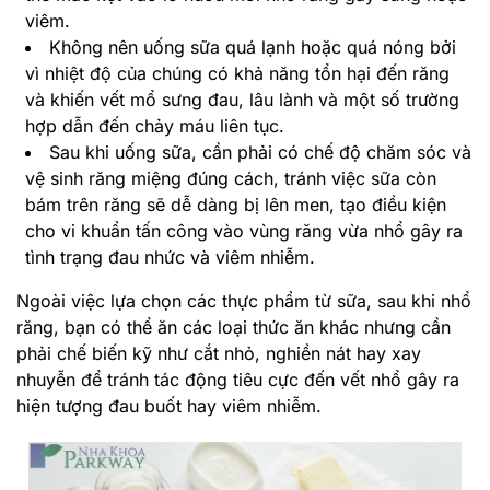
viêm.
Không nên uống sữa quá lạnh hoặc quá nóng bởi
vì nhiệt độ của chúng có khả năng tổn hại đến răng
và khiến vết mổ sưng đau, lâu lành và một số trường
hợp dẫn đến chảy máu liên tục.
Sau khi uống sữa, cần phải có chế độ chăm sóc và
vệ sinh răng miệng đúng cách, tránh việc sữa còn
bám trên răng sẽ dễ dàng bị lên men, tạo điều kiện
cho vi khuẩn tấn công vào vùng răng vừa nhổ gây ra
tình trạng đau nhức và viêm nhiễm.
Ngoài việc lựa chọn các thực phẩm từ sữa, sau khi nhổ
răng, bạn có thể ăn các loại thức ăn khác nhưng cần
phải chế biến kỹ như cắt nhỏ, nghiền nát hay xay
nhuyễn để tránh tác động tiêu cực đến vết nhổ gây ra
hiện tượng đau buốt hay viêm nhiễm.