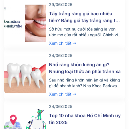
29/06/2025
Tẩy trắng răng giá bao nhiêu
tiền? Bảng giá tẩy trắng răng tại
nha khoa mới nhất 2025
Sở hữu một nụ cười tỏa sáng là vốn
ước mơ của rất nhiều người. Chính vì
vậy hiện nay có rất nhiều người tìm
Xem chi tiết
đến dịch vụ tẩy trắng răng để thỏa
mãn mong ước này. Vậy dịch vụ tẩy
24/06/2025
trắng răng giá bao nhiêu tiền? Quy
trình diễn ra dịch vụ này như […]
Nhổ răng khôn kiêng ăn gì?
Những loại thức ăn phải tránh xa
Sau nhổ răng khôn nên ăn gì và kiêng
gì để nhanh lành? Nha Khoa Parkway
chia sẻ chế độ ăn uống khoa học giúp
Xem chi tiết
giảm đau, tránh biến chứng. Tìm hiểu
ngay!
24/06/2025
Top 10 nha khoa Hồ Chí Minh uy
tín 2025