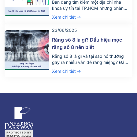
Bạn đang tìm kiếm một địa chỉ nha
khoa uy tín tại TP.HCM nhưng phân
vân giữa hàng trăm phòng khám lớn
Xem chi tiết
nhỏ? Việc lựa chọn đúng nha khoa
không chỉ giúp điều trị hiệu quả mà
23/06/2025
còn đảm bảo an toàn, tiết kiệm thời
gian và chi phí. Đừng chỉ dựa vào vị trí
Răng số 8 là gì? Dấu hiệu mọc
[…]
răng số 8 nên biết
Răng số 8 là gì và tại sao nó thường
gây ra nhiều vấn đề răng miệng? Đây
là câu hỏi được rất nhiều người quan
Xem chi tiết
tâm, đặc biệt là những ai đang bước
vào độ tuổi trưởng thành. Răng số 8,
hay còn gọi là răng khôn, là chiếc răng
mọc cuối cùng trên cung hàm và
thường gây đau nhức, khó chịu khi
mọc lệch hoặc mọc ngầm.