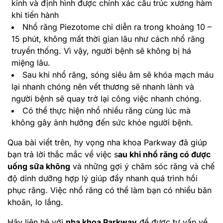
kinh và định hình được chính xác cấu trúc xương hàm
khi tiến hành
Nhổ răng Piezotome chỉ diễn ra trong khoảng 10 –
15 phút, không mất thời gian lâu như cách nhổ răng
truyền thống. Vì vậy, người bệnh sẽ không bị há
miệng lâu.
Sau khi nhổ răng, sóng siêu âm sẽ khóa mạch máu
lại nhanh chóng nên vết thương sẽ nhanh lành và
người bệnh sẽ quay trở lại công việc nhanh chóng.
Có thể thực hiện nhổ nhiều răng cùng lúc mà
không gây ảnh hưởng đến sức khỏe người bệnh.
Qua bài viết trên, hy vọng nha khoa Parkway đã giúp
bạn trả lời thắc mắc về việc s
au khi nhổ răng có được
uống sữa không
và những gợi ý chăm sóc răng và chế
độ dinh dưỡng hợp lý giúp đẩy nhanh quá trình hồi
phục răng. Việc nhổ răng có thể làm bạn có nhiều băn
khoăn, lo lắng.
Hãy liên hệ với
nha khoa Parkway
để được tư vấn về