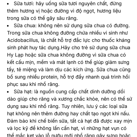
Sữa tươi: hãy uống sữa tươi nguyên chất, đừng
thêm hương vị hoặc đường vì độ ngọt, hương liệu
trong sữa có thể gây sâu răng.
Sữa chua: không nên sử dụng sữa chua có đường.
Trong sữa chua không đường chứa nhiều vi sinh như
Acidobacillus, là chất hỗ trợ đắc lực cho thuốc kháng
sinh phát huy tác dụng.Hãy cho trẻ sử dụng sữa chua
Hy Lạp hoặc sữa chua không đường vì sữa chua có
kết cấu mịn, mềm và mát lạnh có thể giúp giảm sưng
tấy, tê miệng và làm dịu các kích ứng. Sữa chua cũng
bổ sung nhiều protein, hỗ trợ đẩy nhanh quá trình hồi
phục sau khi nhổ răng.
Sữa hạt: là nguồn cung cấp chất dinh dưỡng dồi
dào giúp cho răng và xương chắc khỏe, nên có thể sử
dụng sau khi nhổ răng. Tuy nhiên, lưu ý các loại sữa
hạt không nên thêm đường hay chất tạo ngọt khi nấu.
Đảm bảo khi chế biến sữa, tất cả hạt đã được xay mịn
và lọc kỹ để không lấn cấn hạt, vì những hạt vụn có
thể mắc kẹt vào lỗ nướu mới nhổ răng gây sưng hoặc