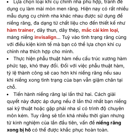
Lựa chọn loại khí cụ chỉnh nha phù hợp, tránh để
dụng cụ làm mài mòn men răng. Hiện nay có rất nhiều
mẫu dụng cụ chỉnh nha khác nhau được sử dụng để
niềng răng, đa dạng từ chất liệu cho đến thiết kế như
hàm trainer
, dây thun, dây thép,
mắc cài kim loại
,
máng niềng
invisalign
… Tuỳ vào tình trạng răng cùng
với điều kiện kinh tế mà bạn có thể lựa chọn khí cụ
chỉnh nha thích hợp cho mình.
Thực hiện phẫu thuật hàm nếu cấu trúc xương hàm
phức tạp, khó thay đổi. Đối với việc phẫu thuật hàm,
tỷ lệ thành công sẽ cao hơn khi niềng răng nếu sau
khi niềng xong tình trạng của bạn vẫn giậm chân tại
chỗ.
Tiến hành niềng răng lại lần thứ hai. Cách giải
quyết này được áp dụng nếu ở lần thứ nhất bạn niềng
sai kỹ thuật hoặc gặp phải nha sĩ có trình độ chuyên
môn kém. Tuy rằng sẽ tốn khá nhiều thời gian nhưng
từ kinh nghiệm của lần đầu tiên, vấn đề
niềng răng
xong bị hô
có thể được khắc phục hoàn toàn.