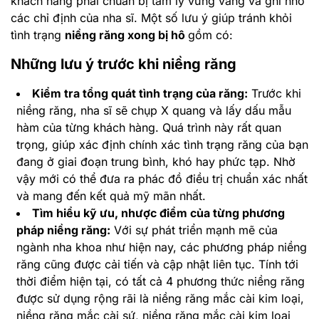
khách hàng phải chuẩn bị tâm lý vững vàng và ghi nhớ
các chỉ định của nha sĩ. Một số lưu ý giúp tránh khỏi
tình trạng
niềng răng xong bị hô
gồm có:
Những lưu ý trước khi niềng răng
Kiểm tra tổng quát tình trạng của răng:
Trước khi
niềng răng, nha sĩ sẽ chụp X quang và lấy dấu mẫu
hàm của từng khách hàng. Quá trình này rất quan
trọng, giúp xác định chính xác tình trạng răng của bạn
đang ở giai đoạn trung bình, khó hay phức tạp. Nhờ
vậy mới có thể đưa ra phác đồ điều trị chuẩn xác nhất
và mang đến kết quả mỹ mãn nhất.
Tìm hiểu kỹ ưu, nhược điểm của từng phương
pháp niềng răng:
Với sự phát triển mạnh mẽ của
ngành nha khoa như hiện nay, các phương pháp niềng
răng cũng được cải tiến và cập nhật liên tục. Tính tới
thời điểm hiện tại, có tất cả 4 phương thức niềng răng
được sử dụng rộng rãi là niềng răng mắc cài kim loại,
niềng răng mắc cài sứ, niềng răng mắc cài kim loại