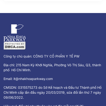
vào độ tuổi trưởng thành. Răng số 8,
hay còn gọi là răng khôn, là chiếc răng
mọc cuối cùng trên cung hàm và
thường gây đau nhức, khó chịu khi
mọc lệch hoặc mọc ngầm.
Công ty chủ quản: CÔNG TY CỔ PHẦN Y TẾ PW
Địa chỉ: 215 Nam Kỳ Khởi Nghĩa, Phường Võ Thị Sáu, Q3, thành
phố Hồ Chí Minh.
Email:
it@nhakhoaparkway.com
CMSDN: 0315575273 do Sở Kế hoạch và Đầu tư Thành phố Hồ
Chí Minh cấp lần đầu ngày 20/03/2019, sửa đổi lần thứ 7 ngày
09/06/2022.