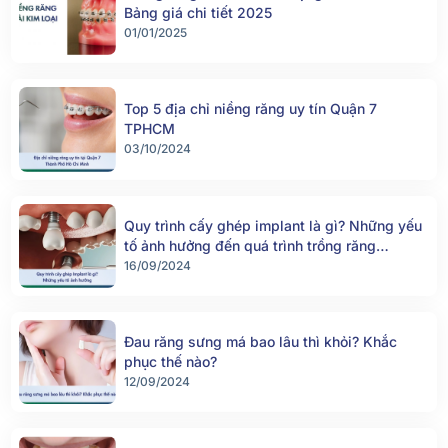
Bảng giá chi tiết 2025
01/01/2025
Top 5 địa chỉ niềng răng uy tín Quận 7
TPHCM
03/10/2024
Quy trình cấy ghép implant là gì? Những yếu
tố ảnh hưởng đến quá trình trồng răng
implant
16/09/2024
Đau răng sưng má bao lâu thì khỏi? Khắc
phục thế nào?
12/09/2024