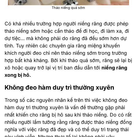
Tháo niềng quá sớm
Có khá nhiều trường hợp người niềng răng được phép
tháo niềng sớm hoặc cần tháo để đi học, đi làm xa, đi
dự tiệc… mà không phải do răng đã đều sớm hơn dự
tính. Tuy nhiên các chuyên gia răng miệng khuyến
khích người đeo chỉ nên tháo niềng sớm trong trường
hợp bất khả kháng. Bởi khi tháo quá sớm, răng sẽ lại bị
xô hoặc quay trở lại vị trí ban đầu dẫn tới
niềng răng
xong bị hô.
Không đeo hàm duy trì thường xuyên
Trong số các nguyên nhân kể trên thì việc không đeo
hàm duy trì thường xuyên là vấn đề thường gặp phải
nhất khiến cho răng bị hô sau khi tháo niềng. Do có rất
nhiều người lầm tưởng rằng răng được tháo niềng đồng
nghĩa với việc răng đã đẹp và có thể duy trì trạng thái
này vĩnh viễn. Nhưng thực tế lại không phải vậy.