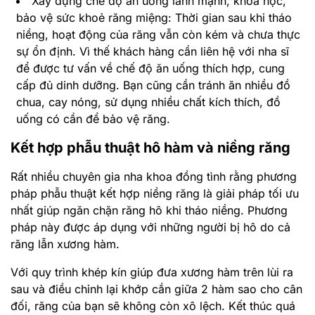
Xây dựng chế độ ăn uống lành mạnh, khoa học,
bảo vệ sức khoẻ răng miệng: Thời gian sau khi tháo
niềng, hoạt động của răng vẫn còn kém và chưa thực
sự ổn định. Vì thế khách hàng cần liên hệ với nha sĩ
để được tư vấn về chế độ ăn uống thích hợp, cung
cấp đủ dinh dưỡng. Bạn cũng cần tránh ăn nhiều đồ
chua, cay nóng, sử dụng nhiều chất kích thích, đồ
uống có cần để bảo vệ răng.
Kết hợp phẫu thuật hô hàm và niềng răng
Rất nhiều chuyên gia nha khoa đồng tình rằng phương
pháp phẫu thuật kết hợp niềng răng là giải pháp tối ưu
nhất giúp ngăn chặn răng hô khi tháo niềng. Phương
pháp này được áp dụng với những người bị hô do cả
răng lẫn xương hàm.
Với quy trình khép kín giúp đưa xương hàm trên lùi ra
sau và điều chỉnh lại khớp cắn giữa 2 hàm sao cho cân
đối, răng của bạn sẽ không còn xô lệch. Kết thúc quá