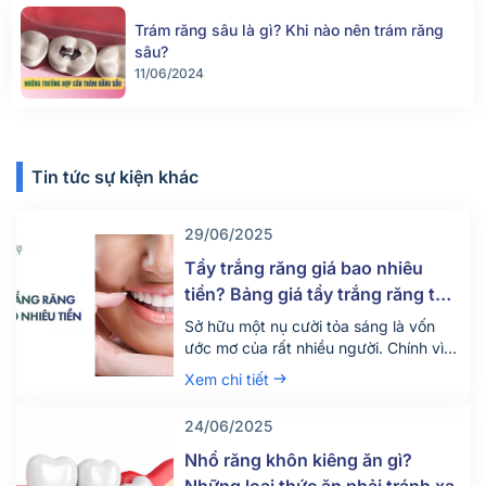
Trám răng sâu là gì? Khi nào nên trám răng
sâu?
11/06/2024
Tin tức sự kiện khác
29/06/2025
Tẩy trắng răng giá bao nhiêu
tiền? Bảng giá tẩy trắng răng tại
nha khoa mới nhất 2025
Sở hữu một nụ cười tỏa sáng là vốn
ước mơ của rất nhiều người. Chính vì
vậy hiện nay có rất nhiều người tìm
Xem chi tiết
đến dịch vụ tẩy trắng răng để thỏa
mãn mong ước này. Vậy dịch vụ tẩy
24/06/2025
trắng răng giá bao nhiêu tiền? Quy
trình diễn ra dịch vụ này như […]
Nhổ răng khôn kiêng ăn gì?
Những loại thức ăn phải tránh xa