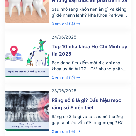
Sau nhổ răng khôn nên ăn gì và kiêng
gì để nhanh lành? Nha Khoa Parkway
chia sẻ chế độ ăn uống khoa học giúp
Xem chi tiết
giảm đau, tránh biến chứng. Tìm hiểu
ngay!
24/06/2025
Top 10 nha khoa Hồ Chí Minh uy
tín 2025
Bạn đang tìm kiếm một địa chỉ nha
khoa uy tín tại TP.HCM nhưng phân
vân giữa hàng trăm phòng khám lớn
Xem chi tiết
nhỏ? Việc lựa chọn đúng nha khoa
không chỉ giúp điều trị hiệu quả mà
23/06/2025
còn đảm bảo an toàn, tiết kiệm thời
gian và chi phí. Đừng chỉ dựa vào vị trí
Răng số 8 là gì? Dấu hiệu mọc
[…]
răng số 8 nên biết
Răng số 8 là gì và tại sao nó thường
gây ra nhiều vấn đề răng miệng? Đây
là câu hỏi được rất nhiều người quan
Xem chi tiết
tâm, đặc biệt là những ai đang bước