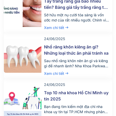
Tẩy trắng răng giá bao nhiêu
tiền? Bảng giá tẩy trắng răng tại
nha khoa mới nhất 2025
Sở hữu một nụ cười tỏa sáng là vốn
ước mơ của rất nhiều người. Chính vì
vậy hiện nay có rất nhiều người tìm
Xem chi tiết
đến dịch vụ tẩy trắng răng để thỏa
mãn mong ước này. Vậy dịch vụ tẩy
24/06/2025
trắng răng giá bao nhiêu tiền? Quy
trình diễn ra dịch vụ này như […]
Nhổ răng khôn kiêng ăn gì?
Những loại thức ăn phải tránh xa
Sau nhổ răng khôn nên ăn gì và kiêng
gì để nhanh lành? Nha Khoa Parkway
chia sẻ chế độ ăn uống khoa học giúp
Xem chi tiết
giảm đau, tránh biến chứng. Tìm hiểu
ngay!
24/06/2025
Top 10 nha khoa Hồ Chí Minh uy
tín 2025
Bạn đang tìm kiếm một địa chỉ nha
khoa uy tín tại TP.HCM nhưng phân