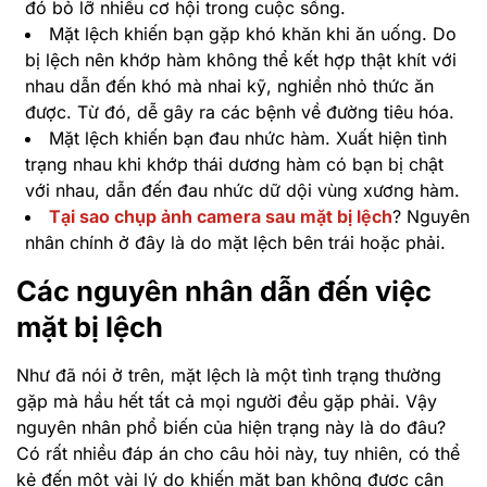
đó bỏ lỡ nhiều cơ hội trong cuộc sống.
Mặt lệch khiến bạn gặp khó khăn khi ăn uống. Do
bị lệch nên khớp hàm không thể kết hợp thật khít với
nhau dẫn đến khó mà nhai kỹ, nghiền nhỏ thức ăn
được. Từ đó, dễ gây ra các bệnh về đường tiêu hóa.
Mặt lệch khiến bạn đau nhức hàm. Xuất hiện tình
trạng nhau khi khớp thái dương hàm có bạn bị chật
với nhau, dẫn đến đau nhức dữ dội vùng xương hàm.
Tại sao chụp ảnh camera sau mặt bị lệch
? Nguyên
nhân chính ở đây là do mặt lệch bên trái hoặc phải.
Các nguyên nhân dẫn đến việc
mặt bị lệch
Như đã nói ở trên, mặt lệch là một tình trạng thường
gặp mà hầu hết tất cả mọi người đều gặp phải. Vậy
nguyên nhân phổ biến của hiện trạng này là do đâu?
Có rất nhiều đáp án cho câu hỏi này, tuy nhiên, có thể
kẻ đến một vài lý do khiến mặt bạn không được cân