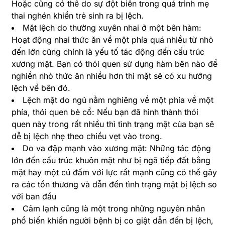
Hoặc cũng có thể do sự đột biến trong quá trình mẹ
thai nghén khiển trẻ sinh ra bị lệch.
Mặt lệch do thường xuyên nhai ở một bên hàm:
Hoạt động nhai thức ăn về một phía quá nhiều từ nhỏ
đến lớn cũng chính là yếu tố tác động đến cấu trúc
xương mặt. Bạn có thói quen sử dụng hàm bên nào để
nghiền nhỏ thức ăn nhiều hơn thì mặt sẽ có xu hướng
lệch về bên đó.
Lệch mặt do ngủ nằm nghiêng về một phía về một
phía, thói quen bẻ cổ: Nếu bạn đã hình thành thói
quen này trong rất nhiều thì tình trạng mặt của bạn sẽ
dễ bị lệch nhẹ theo chiều vẹt vào trong.
Do va đập mạnh vào xương mặt: Những tác động
lớn đến cấu trúc khuôn mặt như bị ngã tiếp đất bằng
mặt hay một cú đấm với lực rất mạnh cũng có thể gây
ra các tổn thương và dẫn đến tình trạng mặt bị lệch so
với ban đầu
Cảm lạnh cũng là một trong những nguyên nhân
phổ biến khiến người bệnh bị co giật dẫn đến bị lệch,