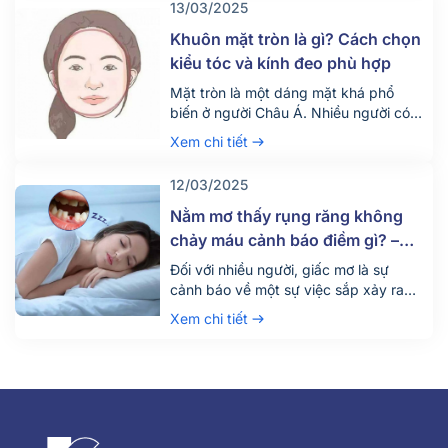
13/03/2025
viết ngày hôm nay, chúng ta sẽ cùng
Nha khoa Parkway đi tìm hiểu cách
Khuôn mặt tròn là gì? Cách chọn
xác định […]
kiểu tóc và kính đeo phù hợp
Mặt tròn là một dáng mặt khá phổ
biến ở người Châu Á. Nhiều người có
khuôn mặt tròn mong muốn tìm kiếm
Xem chi tiết
những giải pháp để khuôn mặt trông
thon gọn và cân đối hơn. Bài viết này,
12/03/2025
Nha khoa Parkway sẽ cung cấp
những gợi ý hữu ích về kiểu tóc, kính
Nằm mơ thấy rụng răng không
và cả các phương pháp nha khoa
chảy máu cảnh báo điềm gì? –
giúp cải thiện khuôn mặt tròn.
Giải mã giấc mơ
Đối với nhiều người, giấc mơ là sự
cảnh báo về một sự việc sắp xảy ra
ngoài thực tại. Nhưng đối với giới khoa
Xem chi tiết
học, giấc mơ cũng có thể là một dấu
hiệu phản ánh tình trạng sức khỏe của
con người. Đặc biệt, nhiều người
thường nằm mơ thấy rụng răng không
[…]