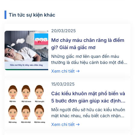
Tin tức sự kiện khác
20/03/2025
Mơ chảy máu chân răng là điềm
gì? Giải mã giấc mơ
Những giấc mơ liên quan đến máu
thường là dấu hiệu cảnh báo một điềm
tốt đẹp hoặc xui xẻo có thể xảy ra ở
Xem chi tiết
hiện thực. Vậy mơ chảy máu chân
răng là điềm gì?
15/03/2025
Các kiểu khuôn mặt phổ biến và
5 bước đơn giản giúp xác định
hình dạng khuôn mặt
Mỗi người đều sở hữu các kiểu khuôn
mặt khác nhau, nếu biết cách nhận
diện đúng các loại mặt sẽ giúp chúng
Xem chi tiết
ta có thể nhận thức được những ưu,
khuyết điểm của bản thân. Trong bài