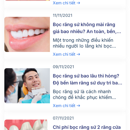
hôi miệng, viêm nhiễm các
Xem chi tiết
vùng trong miệng. Ngoài ra,
còn khiến màu sắc răng trở nên
11/11/2021
kém sắc. Vậy bị cao răng là gì?
Vì sao bệnh cao răng hình
Bọc răng sứ không mài răng
thành và ngăn ngừa cao răng
giá bao nhiêu? An toàn, bền,
như thế nào? Cao răng […]
đẹp không?
Một trong những điều khiến
nhiều người lo lắng khi bọc
răng sứ là phải mài nhỏ các
Xem chi tiết
răng thật. Việc bị mài nhỏ có
thể khiến răng thật bị ảnh
09/11/2021
hưởng. Hiện nay đã có giải
pháp làm răng sứ không cần
Bọc răng sứ bao lâu thì hỏng?
mài răng. Vậy cụ thể phương
Độ bền làm răng sứ duy trì bao
pháp này như thế nào? Cùng
lâu?
Bọc răng sứ là cách nhanh
[…]
chóng để khắc phục khiếm
khuyết của răng. Tuy nhiên
Xem chi tiết
nhiều người lại lo lắng về độ
bền của phương pháp này. Vậy
07/11/2021
bọc răng sứ bao lâu thì hỏng?
Bài viết sau của Nha khoa
Chi phí bọc răng sứ 2 răng cửa