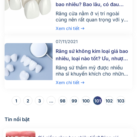
Parkway sẽ giúp bạn giải thích
bao nhiêu? Bao lâu, có đau
thắc mắc xoay quanh chủ đề
không?
Răng cửa nằm ở vị trí ngoài
trồng […]
cùng nên rất quan trọng với yếu
tố thẩm mỹ của răng. Khi hai
Xem chi tiết
răng cửa gặp vấn đề như sứt
mẻ, sâu răng, xỉn màu,… bạn
07/11/2021
có thể thực hiện bọc sứ răng
cửa hay bọc răng sứ 2 cái răng
Răng sứ không kim loại giá bao
này. Tìm hiểu về “Bọc răng […]
nhiêu, loại nào tốt? Ưu, nhược
điểm
Răng sứ thẩm mỹ được nhiều
nha sĩ khuyến khích cho những
bệnh nhân muốn cải thiện vẻ
Xem chi tiết
ngoài và chức năng của răng
một cách tiết kiệm và nhanh
chóng. Vậy bọc răng sứ không
1
2
3
…
98
99
100
101
102
103
kim loại có thực sự tốt không?
Trồng răng sứ không kim loại
giá bao nhiêu? Nên chọn loại
Tin nổi bật
[…]