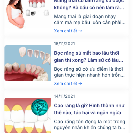
Mang thai có làm răng sứ được
không? Bà bầu có nên làm răng
sứ?
Mang thai là giai đoạn nhạy
cảm mà mẹ bầu luôn cần phải
chú ý. Bất kỳ can thiệp y tế nào
Xem chi tiết
trong quá trình mang thai cũng
có thể gây ảnh hưởng tới thai
16/11/2021
nhi. Vậy mang thai có làm răng
sứ được không? Bà bầu có nên
Bọc răng sứ mất bao lâu thời
làm răng sứ? Hãy để Nha […]
gian thì xong? Làm sứ có lâu
không?
Bọc răng sứ có ưu điểm là thời
gian thực hiện nhanh hơn trồng
răng Implant và làm răng giả
Xem chi tiết
tháo lắp. Vậy cụ thể thời gian
bọc răng sứ mất bao lâu thì
14/11/2021
xong? Chúng ta cần đến nha
khoa bao nhiêu lần để hoàn
Cao răng là gì? Hình thành như
thành quá trình làm răng sứ
thế nào, tác hại và ngăn ngừa
khoảng bao nhiêu […]
Cao răng tồn đọng là một trong
nguyên nhân khiến chúng ta bị