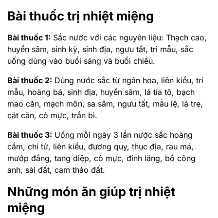
mướp đắng, tang diệp, cỏ mực, đinh lăng, bồ công
anh, sài đất, cam thảo đất.
Những món ăn giúp trị nhiệt
miệng
Chè bí đỏ – đậu xanh: Chè bí đỏ giúp thanh nhiệt,
bổ âm, và chống viêm rất tốt.
Canh rau cần – óc lợn giúp thanh nhiệt chống viêm
và bổ não.
Rau diếp cá: Nhanh chóng giải nhiệt cơ thể.
Lá húng chó: Làm mát máu, giảm đau, kháng viêm
tốt giúp
giảm sưng lợi chảy máu răng
.
Lưu ý phòng ngừa nhiệt miệng
hiệu quả
Để không bị tái phát tình trạng nhiệt miệng, bạn nên
lưu ý cách phòng ngừa hiệu quả.