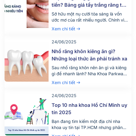
24/06/2025
Top 10 nha khoa Hồ Chí Minh uy
tín 2025
Bạn đang tìm kiếm một địa chỉ nha
khoa uy tín tại TP.HCM nhưng phân
vân giữa hàng trăm phòng khám lớn
Xem chi tiết
nhỏ? Việc lựa chọn đúng nha khoa
không chỉ giúp điều trị hiệu quả mà
23/06/2025
còn đảm bảo an toàn, tiết kiệm thời
gian và chi phí. Đừng chỉ dựa vào vị trí
Răng số 8 là gì? Dấu hiệu mọc
[…]
răng số 8 nên biết
Răng số 8 là gì và tại sao nó thường
gây ra nhiều vấn đề răng miệng? Đây
là câu hỏi được rất nhiều người quan
Xem chi tiết
tâm, đặc biệt là những ai đang bước
vào độ tuổi trưởng thành. Răng số 8,
hay còn gọi là răng khôn, là chiếc răng
mọc cuối cùng trên cung hàm và
thường gây đau nhức, khó chịu khi
mọc lệch hoặc mọc ngầm.