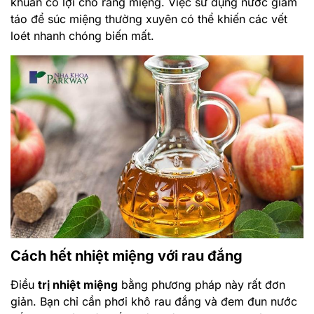
Cách hết nhiệt miệng với rau đắng
Điều
trị nhiệt miệng
bằng phương pháp này rất đơn
giản. Bạn chỉ cần phơi khô rau đắng và đem đun nước
uống như trà. Các vết nhiệt miệng sẽ nhanh chóng tan
biến đi.
Lá húng chó giúp giảm nhiệt miệng
Sau khi đã làm sạch rau húng chó, bạn hãy nhai 3 đến
4 lá húng chó với hài hạt muối, sau đó nuốt và súc
miệng lại bằng nước mát. Cách làm này cũng giúp bạn
hết nhiệt miệng nhanh chóng mà không tốn nhiều chi
phí.
Bổ sung thêm vitamin B
Bằng cách bổ sung vitamin B, bạn đã tăng cường sức