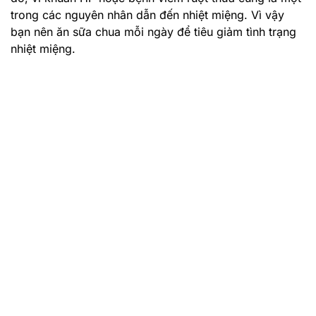
trong các nguyên nhân dẫn đến nhiệt miệng. Vì vậy
bạn nên ăn sữa chua mỗi ngày để tiêu giảm tình trạng
nhiệt miệng.
Cách để hết nhiệt miệng từ bã chè khô
Sử dụng bã chè khô để
chữa nhiệt miệng
là biện pháp