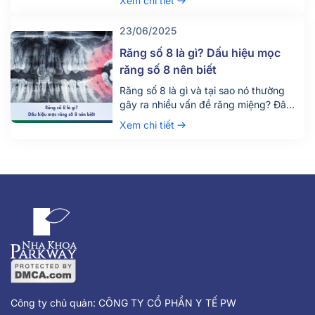
Công ty chủ quản: CÔNG TY CỔ PHẦN Y TẾ PW
Địa chỉ: 215 Nam Kỳ Khởi Nghĩa, Phường Võ Thị Sáu, Q3, thành
phố Hồ Chí Minh.
Email:
it@nhakhoaparkway.com
CMSDN: 0315575273 do Sở Kế hoạch và Đầu tư Thành phố Hồ
Chí Minh cấp lần đầu ngày 20/03/2019, sửa đổi lần thứ 7 ngày
09/06/2022.
Hiệu quả điều trị phụ thuộc vào cơ địa mỗi người (*)
Giới thiệu
Về Chúng Tôi