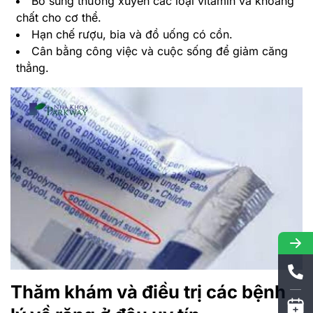
Thăm khám và điều trị các bệnh
lý về răng ở đâu uy tín
Để nhanh chóng phát hiện các vấn đề liên quan đến
răng miệng và tìm ra phương pháp điều trị phù hợp
nhất, bạn nên tới Nha khoa Parkway để các bác sĩ
thăm khám và tư vấn tận tình. Nha khoa Parkway là
đơn vị nha khoa mới góp mặt trên thị trường nhưng đã
nhanh chóng chiếm lĩnh được thị phần. Thế mạnh của
Nha khoa Parkway là dịch vụ niềng răng thẩm mỹ. Bên
cạnh đó, nha khoa còn cung cấp các dịch vụ thăm
khám và chăm sóc răng miệng khác.
Toàn bộ đội ngũ bác sĩ tại Nha khoa Parkway đều sở
hữu tay nghề cao với chuyên môn được đào tạo tại các