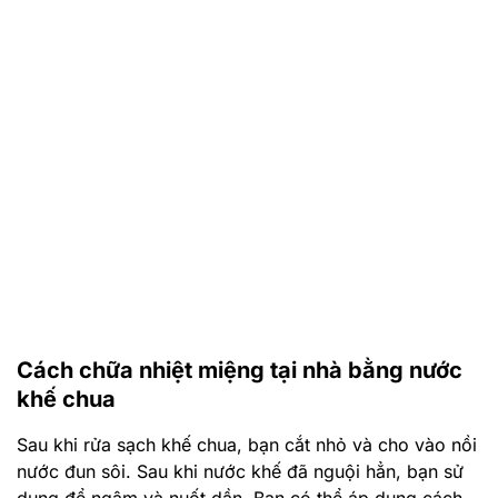
Cách chữa nhiệt miệng tại nhà bằng nước
khế chua
Sau khi rửa sạch khế chua, bạn cắt nhỏ và cho vào nồi
nước đun sôi. Sau khi nước khế đã nguội hẳn, bạn sử
dụng để ngậm và nuốt dần. Bạn có thể áp dụng cách
làm này để
chữa nhiệt miệng
sau khi ăn hoặc trước
khi đi ngủ.