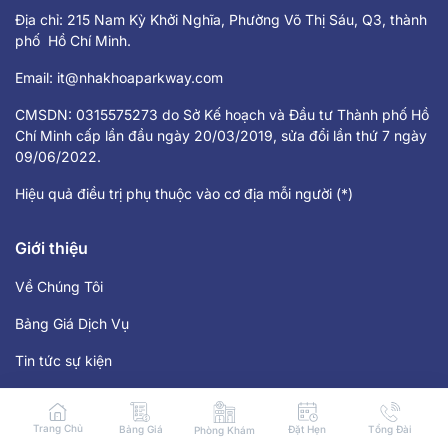
Bảng Giá Dịch Vụ
Tin tức sự kiện
Kiến Thức Nha Khoa
Chính sách bảo mật
Tuyển dụng
Hệ thống phòng khám
Tp. Hồ Chí Minh
Hà Nội
Các Tỉnh
Giờ làm việc
Từ 8:30 tới 18:30 tất cả các ngày trong tuần
Trang Chủ
Bảng Giá
Đặt Hẹn
Tổng Đài
Phòng Khám