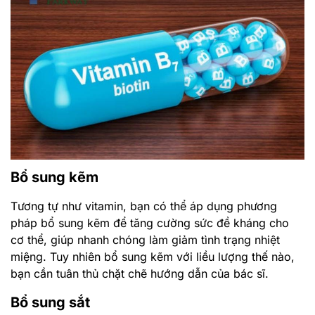
pháp bổ sung kẽm để tăng cường sức đề kháng cho
cơ thể, giúp nhanh chóng làm giảm tình trạng nhiệt
miệng. Tuy nhiên bổ sung kẽm với liều lượng thế nào,
bạn cần tuân thủ chặt chẽ hướng dẫn của bác sĩ.
Bổ sung sắt
Để biết chắc chắn nhiệt miệng có phải do thiếu sắt hay
không, bạn nên đi khám tại các cơ sở y tế và chỉ bổ
sung sắt khi có chỉ định của bác sĩ.
Sử dụng oxy già
Oxy già còn được gọi với tên khoa học là hydrogen
peroxide. Đây là 1 loại dung dịch sát khuẩn có công
dụng làm sạch vết thương hiệu quả. Ngoài ra dung
dịch này còn làm giảm tối đa các vi khuẩn trong
miệng. Tuy nhiên các bác sĩ không ưu tiên sử dụng oxy
già để điều
trị nhiệt miệng
vì dung dịch này có thể tiêu
diệt bạch cầu và làm tổn thương các tế bào khỏe