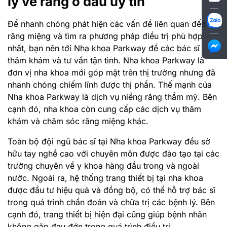
trường chuyên về y khoa hàng đầu trong và ngoài
nước. Ngoài ra, hệ thống trang thiết bị tại nha khoa
được đầu tư hiệu quả và đồng bộ, có thể hỗ trợ bác sĩ
trong quá trình chẩn đoán và chữa trị các bệnh lý. Bên
cạnh đó, trang thiết bị hiện đại cũng giúp bệnh nhân
không gặp đau đớn trong quá trình điều trị.
Hiện tại nha khoa Parkway đã có mặt tại Hà Nội, Bắc
Ninh, Vinh, Bình Dương và TP.HCM. Hãy để
Nha khoa
Parkway
có cơ hội được chăm sóc sức khỏe răng
miệng của bạn và người thân.
Chia sẻ :
Tin nổi bật
Giá niềng răng bao nhiêu tiền? Bảng giá
niềng răng chi tiết 2025