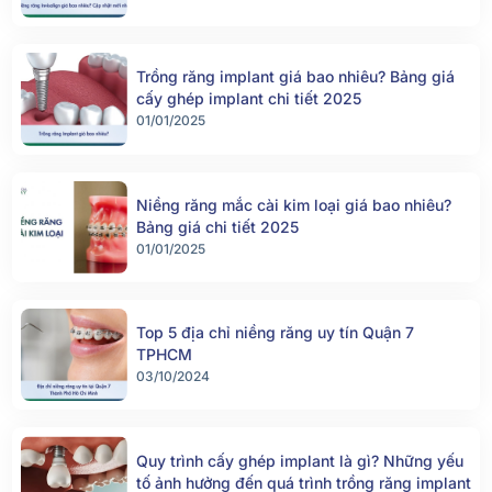
TPHCM
03/10/2024
Quy trình cấy ghép implant là gì? Những yếu
tố ảnh hưởng đến quá trình trồng răng implant
16/09/2024
Đau răng sưng má bao lâu thì khỏi? Khắc
phục thế nào?
12/09/2024
Răng bị đen ở mặt trong do đâu? Khắc phục
thế nào?
13/08/2024