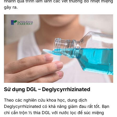
Sử dụng DGL – Deglycyrrhizinated
Theo các nghiên cứu khoa học, dung dịch
Deglycyrrhizinated có khả năng giảm đau rất tốt. Bạn
chỉ cần trộn ½ thìa DGL với nước lọc để súc miệng
hàng ngày.
Không sử dụng các chất chứa Sodium
Lauryl Sulfate
Một số loại kem đánh răng hoặc nước súc miệng có
chứa Sodium Lauryl Sulfate. Bạn cần lưu ý không sử
dụng các loại sản phẩm này bởi Sodium Lauryl Sulfate
bởi đây được coi là một trong các nguyên nhân khiến
nhiệt miệng dễ bị tái phát.
Bài thuốc ngậm chữa nhiệt miệng
Dưới đây là 3 bài ngậm
chữa nhiệt miệng
mà bạn có