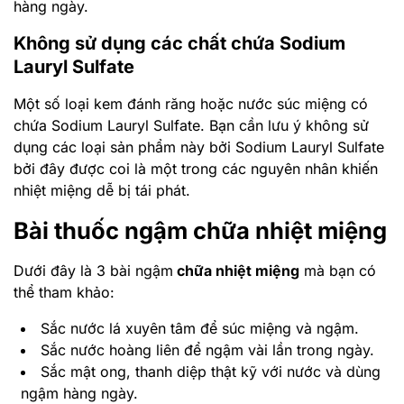
thể tham khảo:
Sắc nước lá xuyên tâm để súc miệng và ngậm.
Sắc nước hoàng liên để ngậm vài lần trong ngày.
Sắc mật ong, thanh diệp thật kỹ với nước và dùng
ngậm hàng ngày.
Bài thuốc trị nhiệt miệng
Bài thuốc 1:
Sắc nước với các nguyên liệu: Thạch cao,
huyền sâm, sinh kỳ, sinh địa, ngưu tất, tri mẫu, sắc
uống dùng vào buổi sáng và buổi chiều.
Bài thuốc 2:
Dùng nước sắc từ ngân hoa, liên kiều, tri
mẫu, hoàng bá, sinh địa, huyền sâm, lá tía tô, bạch
mao căn, mạch môn, sa sâm, ngưu tất, mẫu lệ, lá tre,
cát căn, cỏ mực, trần bì.
Bài thuốc 3:
Uống mỗi ngày 3 lần nước sắc hoàng
cầm, chi tử, liên kiều, đương quy, thục địa, rau má,