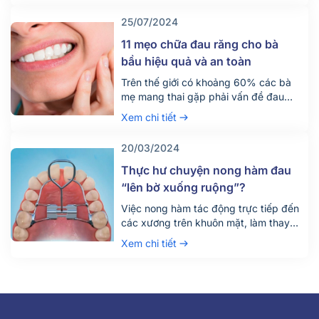
có những thông tin gì cần lưu ý?
25/07/2024
11 mẹo chữa đau răng cho bà
bầu hiệu quả và an toàn
Trên thế giới có khoảng 60% các bà
mẹ mang thai gặp phải vấn đề đau
nhức răng miệng. Vấn đề có vẻ như
Xem chi tiết
đơn giản này lại chính là nguyên nhân
dẫn đến việc trẻ sinh ra ốm yếu, gầy
20/03/2024
còi, nhiều ca sinh non, hay thậm chí là
sảy thai. Chính vì vậy, […]
Thực hư chuyện nong hàm đau
“lên bờ xuống ruộng”?
Việc nong hàm tác động trực tiếp đến
các xương trên khuôn mặt, làm thay
đổi kích thước cung hàm. Vì vậy khi
Xem chi tiết
nghĩ đến nong hàm, có thể dễ dàng
hình dung được cảm giác không mấy
dễ chịu. Để trả lời cho câu hỏi: nong
hàm có đau hay không, Nha Khoa
Parkway […]