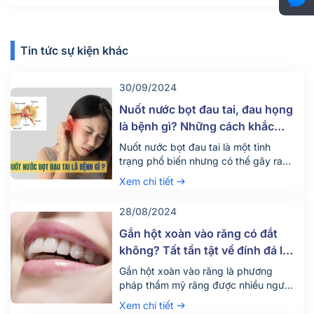
Tin tức sự kiện khác
30/09/2024
Nuốt nước bọt đau tai, đau họng
là bệnh gì? Những cách khắc
phục hiệu quả
Nuốt nước bọt đau tai là một tình
trạng phổ biến nhưng có thể gây ra
nhiều khó chịu và lo lắng cho người
Xem chi tiết
mắc phải. Triệu chứng này có thể xuất
phát từ nhiều nguyên nhân khác nhau.
28/08/2024
Cùng Nha khoa Parkway tìm hiểu rõ
hơn về nguyên nhân, dấu hiệu và cách
Gắn hột xoàn vào răng có đắt
khắc […]
không? Tất tần tật về đính đá lên
răng
Gắn hột xoàn vào răng là phương
pháp thẩm mỹ răng được nhiều người
ưa thích và áp dụng hiện nay. Vậy chi
Xem chi tiết
phí cho hình thức này có đắt không và