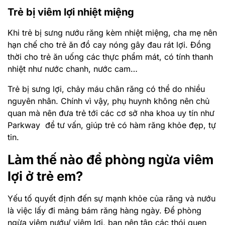
Trẻ bị viêm lợi nhiệt miệng
Khi trẻ bị sưng nướu răng kèm nhiệt miệng, cha mẹ nên
hạn chế cho trẻ ăn đồ cay nóng gây đau rát lợi. Đồng
thời cho trẻ ăn uống các thực phẩm mát, có tính thanh
nhiệt như nước chanh, nước cam…
Trẻ bị sưng lợi, chảy máu chân răng có thể do nhiều
nguyên nhân. Chính vì vậy, phụ huynh không nên chủ
quan mà nên đưa trẻ tới các cơ sở nha khoa uy tín như
Parkway để tư vấn, giúp trẻ có hàm răng khỏe đẹp, tự
tin.
Làm thế nào để phòng ngừa viêm
lợi ở trẻ em?
Yếu tố quyết định đến sự mạnh khỏe của răng và nướu
là việc lấy đi mảng bám răng hàng ngày. Để phòng
ngừa viêm nướu/ viêm lợi, bạn nên tập các thói quen