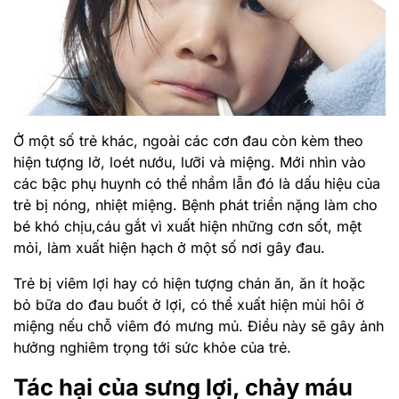
Ở một số trẻ khác, ngoài các cơn đau còn kèm theo
hiện tượng lở, loét nướu, lưỡi và miệng. Mới nhìn vào
các bậc phụ huynh có thể nhầm lẫn đó là dấu hiệu của
trẻ bị nóng, nhiệt miệng. Bệnh phát triển nặng làm cho
bé khó chịu,cáu gắt vì xuất hiện những cơn sốt, mệt
mỏi, làm xuất hiện hạch ở một số nơi gây đau.
Trẻ bị viêm lợi hay có hiện tượng chán ăn, ăn ít hoặc
bỏ bữa do đau buốt ở lợi, có thể xuất hiện mùi hôi ở
miệng nếu chỗ viêm đó mưng mủ. Điều này sẽ gây ảnh
hưởng nghiêm trọng tới sức khỏe của trẻ.
Tác hại của sưng lợi, chảy máu