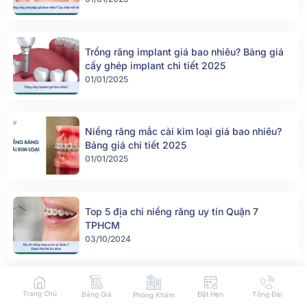
Trồng răng implant giá bao nhiêu? Bảng giá
cấy ghép implant chi tiết 2025
01/01/2025
Niềng răng mắc cài kim loại giá bao nhiêu?
Bảng giá chi tiết 2025
01/01/2025
Top 5 địa chỉ niềng răng uy tín Quận 7
TPHCM
03/10/2024
Quy trình cấy ghép implant là gì? Những yếu
Trang Chủ
Bảng Giá
Đặt Hẹn
Tổng Đài
Phòng Khám
tố ảnh hưởng đến quá trình trồng răng implant