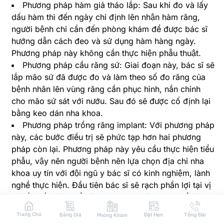
Phương pháp hàm giả tháo lắp: Sau khi đo và lấy
dấu hàm thì đến ngày chỉ định lên nhận hàm răng,
người bệnh chỉ cần đến phòng khám để được bác sĩ
hướng dẫn cách đeo và sử dụng hàm hàng ngày.
Phương pháp này không cần thực hiện phẫu thuật.
Phương pháp cầu răng sứ: Giai đoạn này, bác sĩ sẽ
lắp mão sứ đã được đo và làm theo số đo răng của
bệnh nhân lên vùng răng cần phục hình, nắn chỉnh
cho mão sứ sát với nướu. Sau đó sẽ được cố định lại
bằng keo dán nha khoa.
Phương pháp trồng răng implant: Với phương pháp
này, các bước điều trị sẽ phức tạp hơn hai phương
pháp còn lại. Phương pháp này yêu cầu thực hiện tiểu
phẫu, vậy nên người bệnh nên lựa chọn địa chỉ nha
khoa uy tín với đội ngũ y bác sĩ có kinh nghiệm, lành
nghề thực hiện. Đầu tiên bác sĩ sẽ rạch phần lợi tại vị
trí cần cấy răng để đặt trụ implant vào xương ổ răng,
rồi khâu phần lợi đã rạch lại và vệ sinh máu ở vết mổ.
Trang Chủ
Bảng Giá
Đặt Hẹn
Tổng Đài
Phòng Khám
Sau đó một khoảng thời gian, người bệnh sẽ quay lại