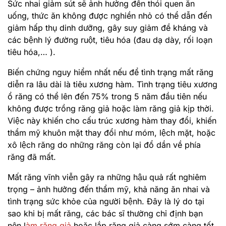
Sức nhai giảm sút sẽ ảnh hưởng đến thói quen ăn
uống, thức ăn không được nghiền nhỏ có thể dẫn đến
giảm hấp thụ dinh dưỡng, gây suy giảm đề kháng và
các bệnh lý đường ruột, tiêu hóa (đau dạ dày, rối loạn
tiêu hóa,… ).
Biến chứng nguy hiểm nhất nếu để tình trạng mất răng
diễn ra lâu dài là tiêu xương hàm. Tình trạng tiêu xương
ổ răng có thể lên đến 75% trong 5 năm đầu tiên nếu
không được trồng răng giả hoặc làm răng giả kịp thời.
Việc này khiến cho cấu trúc xương hàm thay đổi, khiến
thẩm mỹ khuôn mặt thay đổi như móm, lệch mặt, hoặc
xô lệch răng do những răng còn lại đổ dần về phía
răng đã mất.
Mất răng vĩnh viễn gây ra những hậu quả rất nghiêm
trọng – ảnh hưởng đến thẩm mỹ, khả năng ăn nhai và
tình trạng sức khỏe của người bệnh. Đây là lý do tại
sao khi bị mất răng, các bác sĩ thường chỉ định bạn
nên l
àm răng giả
hoặc lắp răng giả càng sớm càng tốt.