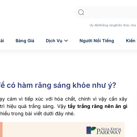
Ưu đãi
Niềng răng
Kiến thức nha
ãi
Bảng Giá
Dịch Vụ
Người Nổi Tiếng
Kiến
 để có hàm răng sáng khỏe như ý?
ạy cảm vì tiếp xúc với hóa chất, chính vì vậy cần xây
rì hiệu quả trắng sáng. Vậy
tẩy trắng răng nên ăn gì
iểu trong bài viết dưới đây nhé.