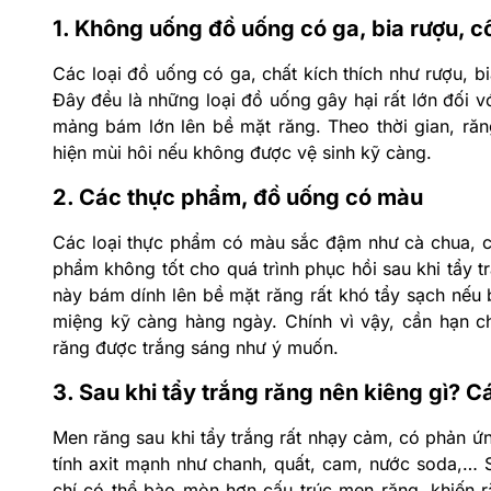
1. Không uống đồ uống có ga, bia rượu, c
Các loại đồ uống có ga, chất kích thích như rượu, b
Đây đều là những loại đồ uống gây hại rất lớn đối 
mảng bám lớn lên bề mặt răng. Theo thời gian, răn
hiện mùi hôi nếu không được vệ sinh kỹ càng.
2. Các thực phẩm, đồ uống có màu
Các loại thực phẩm có màu sắc đậm như cà chua, cà 
phẩm không tốt cho quá trình phục hồi sau khi tẩy t
này bám dính lên bề mặt răng rất khó tẩy sạch nếu 
miệng kỹ càng hàng ngày. Chính vì vậy, cần hạn c
răng được trắng sáng như ý muốn.
3. Sau khi tẩy trắng răng nên kiêng gì? 
Men răng sau khi tẩy trắng rất nhạy cảm, có phản ứ
tính axit mạnh như chanh, quất, cam, nước soda,… S
chí có thể bào mòn hơn cấu trúc men răng, khiến ră