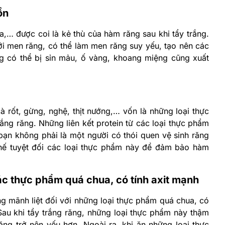
ồn
ia,… được coi là kẻ thù của hàm răng sau khi tẩy trắng.
với men răng, có thể làm men răng suy yếu, tạo nên các
g có thể bị sỉn mảu, ố vàng, khoang miệng cũng xuất
rốt, gừng, nghệ, thịt nướng,… vốn là những loại thực
rắng răng. Những liên kết protein từ các loại thực phẩm
bạn không phải là một người có thói quen vệ sinh răng
hế tuyệt đối các loại thực phẩm này để đảm bảo hàm
Các thực phẩm quá chua, có tính axit mạnh
ng mãnh liệt đối với những loại thực phẩm quá chua, có
au khi tẩy trắng răng, những loại thực phẩm này thậm
ng trở nên yếu hơn. Ngoài ra, khi ăn những loại thực