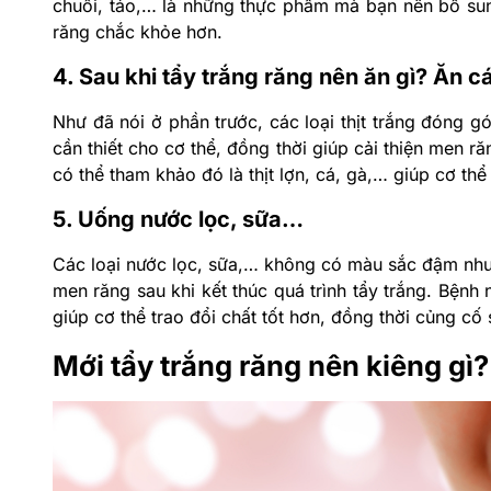
chuối, táo,… là những thực phẩm mà bạn nên bổ su
răng chắc khỏe hơn.
4. Sau khi tẩy trắng răng nên ăn gì? Ăn các
Như đã nói ở phần trước, các loại thịt trắng đóng 
cần thiết cho cơ thể, đồng thời giúp cải thiện men r
có thể tham khảo đó là thịt lợn, cá, gà,… giúp cơ thể
5. Uống nước lọc, sữa…
Các loại nước lọc, sữa,… không có màu sắc đậm như 
men răng sau khi kết thúc quá trình tẩy trắng. Bện
giúp cơ thể trao đổi chất tốt hơn, đồng thời củng cố
Mới tẩy trắng răng nên kiêng gì?