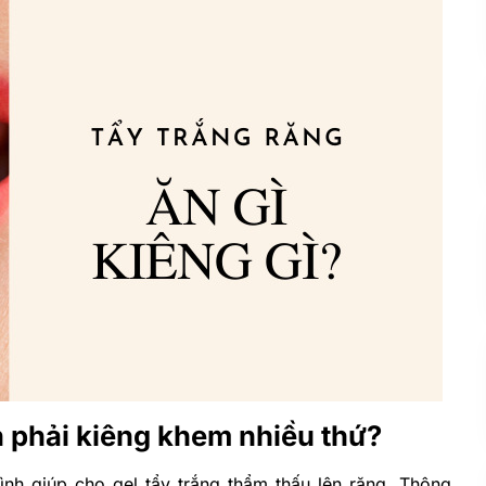
ần phải kiêng khem nhiều thứ?
ình giúp cho gel tẩy trắng thẩm thấu lên răng. Thông