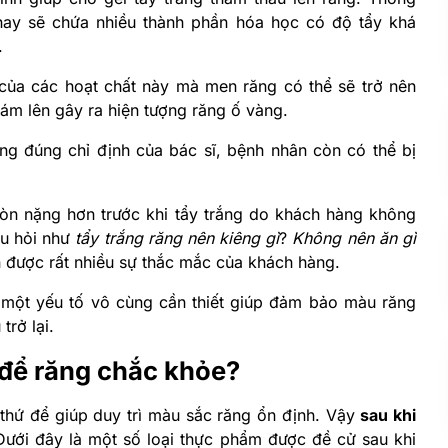
n nay sẽ chứa nhiều thành phần hóa học có độ tẩy khá
.
 của các hoạt chất này mà men răng có thể sẽ trở nên
ám lên gây ra hiện tượng răng ố vàng.
ng đúng chỉ định của bác sĩ, bệnh nhân còn có thể bị
òn nặng hơn trước khi tẩy trắng do khách hàng không
âu hỏi như
tẩy trắng răng nên kiêng gì
?
Không nên ăn gì
 được rất nhiều sự thắc mắc của khách hàng.
à một yếu tố vô cùng cần thiết giúp đảm bảo màu răng
trở lại.
ì để răng chắc khỏe?
 thứ để giúp duy trì màu sắc răng ổn định. Vậy
sau khi
ới đây là một số loại thực phẩm được đề cử sau khi