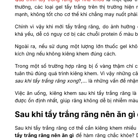
thường, các loại gel tẩy trắng trên thị trường hiệ
mạnh, không tốt cho cơ thể khi chẳng may nuốt phải
Chính vì vậy khi mới tẩy trắng răng, do ảnh hưởng
khá yếu, dễ có nguy cơ bị các chuỗi protein ố màu b
Ngoài ra, nếu sử dụng một lượng lớn thuốc gel khô
kích ứng nếu không kiêng khem đúng cách.
Trong một số trường hợp răng bị ố vàng thậm chí c
tuân thủ đúng quá trình kiêng khem. Vì vậy những c
sau khi tẩy trắng răng xong
?,… là những vấn đề nhận
Việc ăn uống, kiêng khem sau khi tẩy trắng răng l
được ổn định nhất, giúp răng không dễ bị nhiễm màu 
Sau khi tẩy trắng răng nên ăn g
Sau khi tẩy trắng răng cơ thể cần kiêng khem nhiều
tẩy trắng răng nên ăn gì
để hàm răng chắc khỏe? Dư