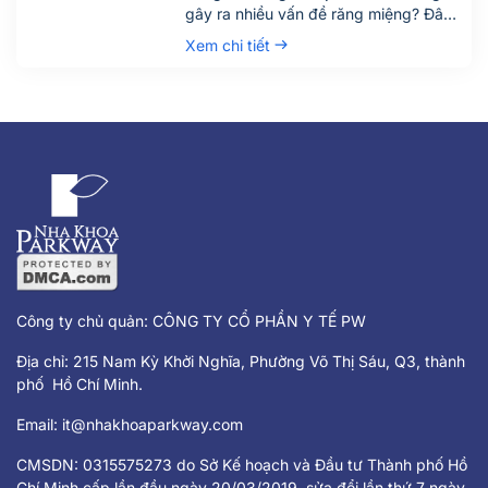
gây ra nhiều vấn đề răng miệng? Đây
là câu hỏi được rất nhiều người quan
Xem chi tiết
tâm, đặc biệt là những ai đang bước
vào độ tuổi trưởng thành. Răng số 8,
hay còn gọi là răng khôn, là chiếc răng
mọc cuối cùng trên cung hàm và
thường gây đau nhức, khó chịu khi
mọc lệch hoặc mọc ngầm.
Công ty chủ quản: CÔNG TY CỔ PHẦN Y TẾ PW
Địa chỉ: 215 Nam Kỳ Khởi Nghĩa, Phường Võ Thị Sáu, Q3, thành
phố Hồ Chí Minh.
Email:
it@nhakhoaparkway.com
CMSDN: 0315575273 do Sở Kế hoạch và Đầu tư Thành phố Hồ
Chí Minh cấp lần đầu ngày 20/03/2019, sửa đổi lần thứ 7 ngày