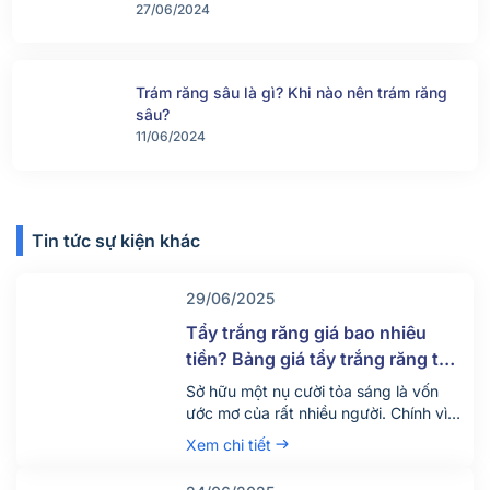
27/06/2024
Trám răng sâu là gì? Khi nào nên trám răng
sâu?
11/06/2024
Tin tức sự kiện khác
29/06/2025
Tẩy trắng răng giá bao nhiêu
tiền? Bảng giá tẩy trắng răng tại
nha khoa mới nhất 2025
Sở hữu một nụ cười tỏa sáng là vốn
ước mơ của rất nhiều người. Chính vì
vậy hiện nay có rất nhiều người tìm
Xem chi tiết
đến dịch vụ tẩy trắng răng để thỏa
mãn mong ước này. Vậy dịch vụ tẩy