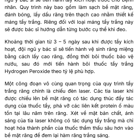
nhân. Quy trình này bao gồm làm sạch bề mặt răng,
đánh bóng, lấy dấu răng trên thạch cao nhằm thiết kế
máng tẩy trắng. Riêng đối với loại máng tẩy trắng này
sẽ được bác sĩ hướng dẫn từng bước cụ thể khi đeo.
Khoảng thời gian từ 3 – 5 ngày sau khi được tẩy kích
hoạt, đội ngũ y bác sĩ sẽ tiến hành vệ sinh răng miệng
bằng cách lấy cao răng, đồng thời bôi thuốc bảo vệ
nướu, sau đó mới tiến hành bôi thuốc tẩy trắng
Hydrogen Peroxide theo tỷ lệ phù hợp.
Một công đoạn vô cùng quan trọng của quy trình tẩy
trắng răng chính là chiếu đèn laser. Các tia laser khi
được chiếu lên bề mặt răng có tác dụng thúc đẩy tác
dụng của thuốc tẩy, phá vỡ các liên kết protein ố màu
tồn tại lâu năm trên răng. Xét về mặt bản chất, ánh
sáng của tia laser không có tác dụng tẩy trắng mà chỉ
hoạt hóa thành phần của thuốc thẩm thấu sâu hơn vào
bề mặt răng để đem lại hàm răng trắng sáng.