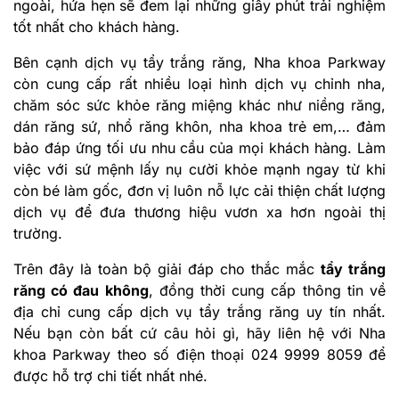
ngoài, hứa hẹn sẽ đem lại những giây phút trải nghiệm
tốt nhất cho khách hàng.
Bên cạnh dịch vụ tẩy trắng răng, Nha khoa Parkway
còn cung cấp rất nhiều loại hình dịch vụ chỉnh nha,
chăm sóc sức khỏe răng miệng khác như niềng răng,
dán răng sứ, nhổ răng khôn, nha khoa trẻ em,… đảm
bảo đáp ứng tối ưu nhu cầu của mọi khách hàng. Làm
việc với sứ mệnh lấy nụ cười khỏe mạnh ngay từ khi
còn bé làm gốc, đơn vị luôn nỗ lực cải thiện chất lượng
dịch vụ để đưa thương hiệu vươn xa hơn ngoài thị
trường.
Trên đây là toàn bộ giải đáp cho thắc mắc
tẩy trắng
răng có đau không
, đồng thời cung cấp thông tin về
địa chỉ cung cấp dịch vụ tẩy trắng răng uy tín nhất.
Nếu bạn còn bất cứ câu hỏi gì, hãy liên hệ với Nha
khoa Parkway theo số điện thoại 024 9999 8059 để
được hỗ trợ chi tiết nhất nhé.