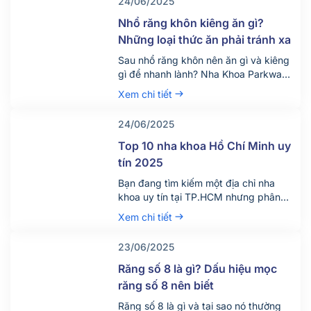
24/06/2025
trắng răng giá bao nhiêu tiền? Quy
trình diễn ra dịch vụ này như […]
Nhổ răng khôn kiêng ăn gì?
Những loại thức ăn phải tránh xa
Sau nhổ răng khôn nên ăn gì và kiêng
gì để nhanh lành? Nha Khoa Parkway
chia sẻ chế độ ăn uống khoa học giúp
Xem chi tiết
giảm đau, tránh biến chứng. Tìm hiểu
ngay!
24/06/2025
Top 10 nha khoa Hồ Chí Minh uy
tín 2025
Bạn đang tìm kiếm một địa chỉ nha
khoa uy tín tại TP.HCM nhưng phân
vân giữa hàng trăm phòng khám lớn
Xem chi tiết
nhỏ? Việc lựa chọn đúng nha khoa
không chỉ giúp điều trị hiệu quả mà
23/06/2025
còn đảm bảo an toàn, tiết kiệm thời
gian và chi phí. Đừng chỉ dựa vào vị trí
Răng số 8 là gì? Dấu hiệu mọc
[…]
răng số 8 nên biết
Răng số 8 là gì và tại sao nó thường