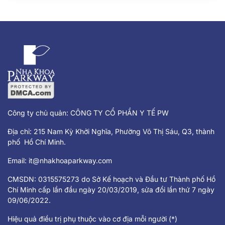
vào độ tuổi trưởng thành. Răng số 8,
hay còn gọi là răng khôn, là chiếc răng
mọc cuối cùng trên cung hàm và
thường gây đau nhức, khó chịu khi
mọc lệch hoặc mọc ngầm.
Công ty chủ quản: CÔNG TY CỔ PHẦN Y TẾ PW
Địa chỉ: 215 Nam Kỳ Khởi Nghĩa, Phường Võ Thị Sáu, Q3, thành
phố Hồ Chí Minh.
Email:
it@nhakhoaparkway.com
CMSDN: 0315575273 do Sở Kế hoạch và Đầu tư Thành phố Hồ
Chí Minh cấp lần đầu ngày 20/03/2019, sửa đổi lần thứ 7 ngày
09/06/2022.
Hiệu quả điều trị phụ thuộc vào cơ địa mỗi người (*)