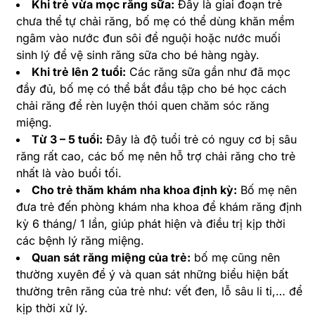
Khi trẻ vừa mọc răng sữa:
Đây là giai đoạn trẻ
chưa thể tự chải răng, bố mẹ có thể dùng khăn mềm
ngâm vào nước đun sôi để nguội hoặc nước muối
sinh lý để vệ sinh răng sữa cho bé hàng ngày.
Khi trẻ lên 2 tuổi:
Các răng sữa gần như đã mọc
đầy đủ, bố mẹ có thể bắt đầu tập cho bé học cách
chải răng để rèn luyện thói quen chăm sóc răng
miệng.
Từ 3 – 5 tuổi:
Đây là độ tuổi trẻ có nguy cơ bị sâu
răng rất cao, các bố mẹ nên hỗ trợ chải răng cho trẻ
nhất là vào buổi tối.
Cho trẻ thăm khám nha khoa định kỳ:
Bố mẹ nên
đưa trẻ đến phòng khám nha khoa để khám răng định
kỳ 6 tháng/ 1 lần, giúp phát hiện và điều trị kịp thời
các bệnh lý răng miệng.
Quan sát răng miệng của trẻ:
bố mẹ cũng nên
thường xuyên để ý và quan sát những biểu hiện bất
thường trên răng của trẻ như: vết đen, lỗ sâu li ti,… để
kịp thời xử lý.