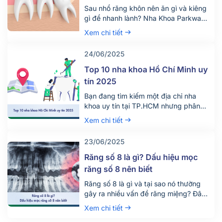
Sau nhổ răng khôn nên ăn gì và kiêng
gì để nhanh lành? Nha Khoa Parkway
chia sẻ chế độ ăn uống khoa học giúp
Xem chi tiết
giảm đau, tránh biến chứng. Tìm hiểu
ngay!
24/06/2025
Top 10 nha khoa Hồ Chí Minh uy
tín 2025
Bạn đang tìm kiếm một địa chỉ nha
khoa uy tín tại TP.HCM nhưng phân
vân giữa hàng trăm phòng khám lớn
Xem chi tiết
nhỏ? Việc lựa chọn đúng nha khoa
không chỉ giúp điều trị hiệu quả mà
23/06/2025
còn đảm bảo an toàn, tiết kiệm thời
gian và chi phí. Đừng chỉ dựa vào vị trí
Răng số 8 là gì? Dấu hiệu mọc
[…]
răng số 8 nên biết
Răng số 8 là gì và tại sao nó thường
gây ra nhiều vấn đề răng miệng? Đây
là câu hỏi được rất nhiều người quan
Xem chi tiết
tâm, đặc biệt là những ai đang bước