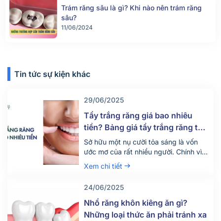
Trám răng sâu là gì? Khi nào nên trám răng
sâu?
11/06/2024
Tin tức sự kiện khác
29/06/2025
Tẩy trắng răng giá bao nhiêu
tiền? Bảng giá tẩy trắng răng tại
nha khoa mới nhất 2025
Sở hữu một nụ cười tỏa sáng là vốn
ước mơ của rất nhiều người. Chính vì
vậy hiện nay có rất nhiều người tìm
Xem chi tiết
đến dịch vụ tẩy trắng răng để thỏa
mãn mong ước này. Vậy dịch vụ tẩy
24/06/2025
trắng răng giá bao nhiêu tiền? Quy
trình diễn ra dịch vụ này như […]
Nhổ răng khôn kiêng ăn gì?
Những loại thức ăn phải tránh xa