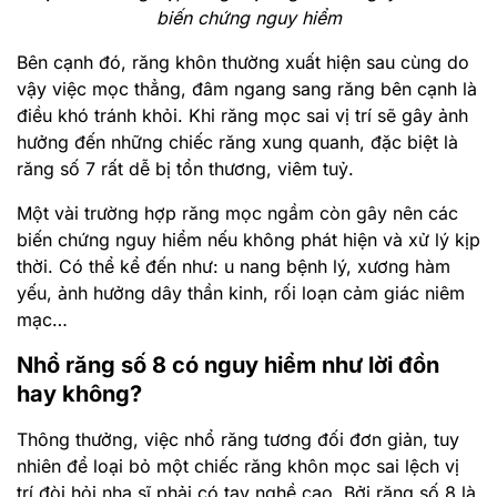
biến chứng nguy hiểm
Bên cạnh đó, răng khôn thường xuất hiện sau cùng do
vậy việc mọc thẳng, đâm ngang sang răng bên cạnh là
điều khó tránh khỏi. Khi răng mọc sai vị trí sẽ gây ảnh
hưởng đến những chiếc răng xung quanh, đặc biệt là
răng số 7 rất dễ bị tổn thương, viêm tuỷ.
Một vài trường hợp răng mọc ngầm còn gây nên các
biến chứng nguy hiểm nếu không phát hiện và xử lý kịp
thời. Có thể kể đến như: u nang bệnh lý, xương hàm
yếu, ảnh hưởng dây thần kinh, rối loạn cảm giác niêm
mạc…
Nhổ răng số 8 có nguy hiểm như lời đồn
hay không?
Thông thưởng, việc nhổ răng tương đối đơn giản, tuy
nhiên để loại bỏ một chiếc răng khôn mọc sai lệch vị
trí đòi hỏi nha sĩ phải có tay nghề cao. Bởi răng số 8 là