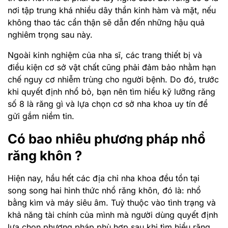
nơi tập trung khá nhiều dây thần kinh hàm và mặt, nếu
không thao tác cẩn thận sẽ dẫn đến những hậu quả
nghiêm trọng sau này.
Ngoài kinh nghiệm của nha sĩ, các trang thiết bị và
điều kiện cơ sở vật chất cũng phải đảm bảo nhằm hạn
chế nguy cơ nhiễm trùng cho người bệnh. Do đó, trước
khi quyết định nhổ bỏ, bạn nên tìm hiểu kỹ lưỡng răng
số 8 là răng gì và lựa chọn cơ sở nha khoa uy tín để
gửi gắm niềm tin.
Có bao nhiêu phương pháp nhổ
răng khôn ?
Hiện nay, hầu hết các địa chỉ nha khoa đều tồn tại
song song hai hình thức nhổ răng khôn, đó là: nhổ
bằng kìm và máy siêu âm. Tuỳ thuộc vào tình trạng và
khả năng tài chính của mình mà người dùng quyết định
lựa chọn phương pháp phù hợp sau khi tìm hiểu răng