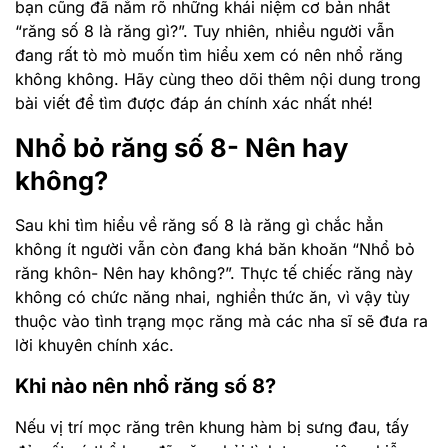
bạn cũng đã nắm rõ những khái niệm cơ bản nhất
“răng số 8 là răng gì?”. Tuy nhiên, nhiều người vẫn
đang rất tò mò muốn tìm hiểu xem có nên nhổ răng
không không. Hãy cùng theo dõi thêm nội dung trong
bài viết để tìm được đáp án chính xác nhất nhé!
Nhổ bỏ răng số 8- Nên hay
không?
Sau khi tìm hiểu về răng số 8 là răng gì chắc hẳn
không ít người vẫn còn đang khá băn khoăn “Nhổ bỏ
răng khôn- Nên hay không?”. Thực tế chiếc răng này
không có chức năng nhai, nghiền thức ăn, vì vậy tùy
thuộc vào tình trạng mọc răng mà các nha sĩ sẽ đưa ra
lời khuyên chính xác.
Khi nào nên nhổ răng số 8?
Nếu vị trí mọc răng trên khung hàm bị sưng đau, tấy