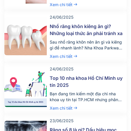
vậy hiện nay có rất nhiều người tìm
Xem chi tiết
đến dịch vụ tẩy trắng răng để thỏa
mãn mong ước này. Vậy dịch vụ tẩy
24/06/2025
trắng răng giá bao nhiêu tiền? Quy
trình diễn ra dịch vụ này như […]
Nhổ răng khôn kiêng ăn gì?
Những loại thức ăn phải tránh xa
Sau nhổ răng khôn nên ăn gì và kiêng
gì để nhanh lành? Nha Khoa Parkway
chia sẻ chế độ ăn uống khoa học giúp
Xem chi tiết
giảm đau, tránh biến chứng. Tìm hiểu
ngay!
24/06/2025
Top 10 nha khoa Hồ Chí Minh uy
tín 2025
Bạn đang tìm kiếm một địa chỉ nha
khoa uy tín tại TP.HCM nhưng phân
vân giữa hàng trăm phòng khám lớn
Xem chi tiết
nhỏ? Việc lựa chọn đúng nha khoa
không chỉ giúp điều trị hiệu quả mà
23/06/2025
còn đảm bảo an toàn, tiết kiệm thời
gian và chi phí. Đừng chỉ dựa vào vị trí
Răng số 8 là gì? Dấu hiệu mọc