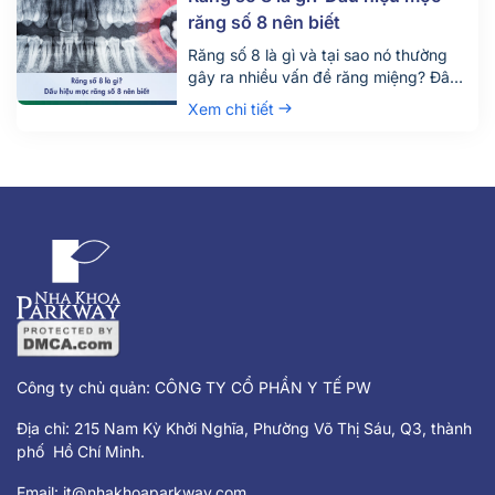
[…]
răng số 8 nên biết
Răng số 8 là gì và tại sao nó thường
gây ra nhiều vấn đề răng miệng? Đây
là câu hỏi được rất nhiều người quan
Xem chi tiết
tâm, đặc biệt là những ai đang bước
vào độ tuổi trưởng thành. Răng số 8,
hay còn gọi là răng khôn, là chiếc răng
mọc cuối cùng trên cung hàm và
thường gây đau nhức, khó chịu khi
mọc lệch hoặc mọc ngầm.
Công ty chủ quản: CÔNG TY CỔ PHẦN Y TẾ PW
Địa chỉ: 215 Nam Kỳ Khởi Nghĩa, Phường Võ Thị Sáu, Q3, thành
phố Hồ Chí Minh.
Email:
it@nhakhoaparkway.com