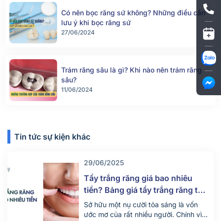
Có nên bọc răng sứ không? Những điều cần
lưu ý khi bọc răng sứ
27/06/2024
Trám răng sâu là gì? Khi nào nên trám răng
sâu?
11/06/2024
Tin tức sự kiện khác
29/06/2025
Tẩy trắng răng giá bao nhiêu
tiền? Bảng giá tẩy trắng răng tại
nha khoa mới nhất 2025
Sở hữu một nụ cười tỏa sáng là vốn
ước mơ của rất nhiều người. Chính vì