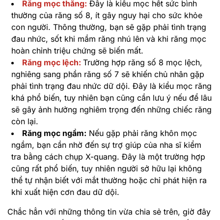
Răng mọc thẳng:
Đây là kiểu mọc hết sức bình
thường của răng số 8, ít gây nguy hại cho sức khỏe
con người. Thông thường, bạn sẽ gặp phải tình trạng
đau nhức, sốt khi mầm răng nhú lên và khi răng mọc
hoàn chỉnh triệu chứng sẽ biến mất.
Răng mọc lệch:
Trường hợp răng số 8 mọc lệch,
nghiêng sang phần răng số 7 sẽ khiến chủ nhân gặp
phải tình trạng đau nhức dữ dội. Đây là kiểu mọc răng
khá phổ biến, tuy nhiên bạn cũng cần lưu ý nếu để lâu
sẽ gây ảnh hưởng nghiêm trọng đến những chiếc răng
còn lại.
Răng mọc ngầm:
Nếu gặp phải răng khôn mọc
ngầm, bạn cần nhờ đến sự trợ giúp của nha sĩ kiểm
tra bằng cách chụp X-quang. Đây là một trường hợp
cũng rất phổ biến, tuy nhiên người sở hữu lại không
thể tự nhận biết với mắt thường hoặc chỉ phát hiện ra
khi xuất hiện cơn đau dữ dội.
Chắc hẳn với những thông tin vừa chia sẻ trên, giờ đây