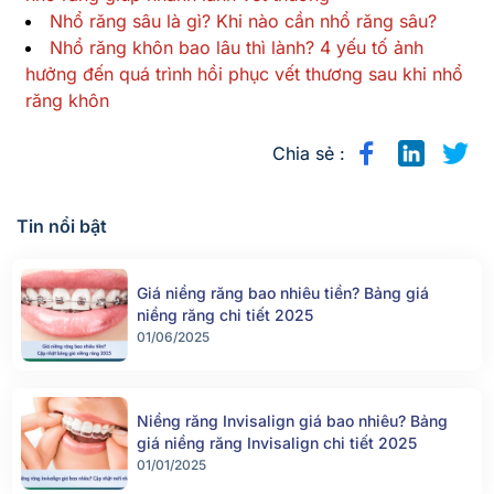
Nhổ răng sâu là gì? Khi nào cần nhổ răng sâu?
Nhổ răng khôn bao lâu thì lành? 4 yếu tố ảnh
hưởng đến quá trình hồi phục vết thương sau khi nhổ
răng khôn
Chia sẻ :
Tin nổi bật
Giá niềng răng bao nhiêu tiền? Bảng giá
niềng răng chi tiết 2025
01/06/2025
Niềng răng Invisalign giá bao nhiêu? Bảng
giá niềng răng Invisalign chi tiết 2025
01/01/2025