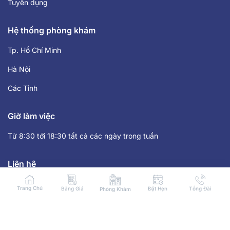
Tuyển dụng
Hệ thống phòng khám
Tp. Hồ Chí Minh
Hà Nội
Các Tỉnh
Giờ làm việc
Từ 8:30 tới 18:30 tất cả các ngày trong tuần
Liên hệ
HOTLINE: 1900 8059
Trang Chủ
Bảng Giá
Đặt Hẹn
Tổng Đài
Phòng Khám