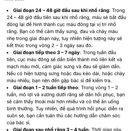
Giai đoạn 24 – 48 giờ đầu sau khi nhổ răng
: Trong
24 – 48 giờ đầu tiên sau khi nhổ răng, máu sẽ bắt đầu
đông lại để hình thành cục máu đông tại vị trí nhổ
răng. Bạn có thể cảm thấy sưng, đau và chảy máu
nhẹ trong giai đoạn này, tuy nhiên hiện tượng này sẽ
kết thúc trong vòng 2 – 3 ngày sau đó.
Giai đoạn tiếp theo 3 – 7 ngày
: Trong tuần đầu
tiên, cục máu đông sẽ dần biến thành mô liên kết và
mạch máu mới, cảm giác sưng và đau sẽ giảm dần.
Nếu có hiện tượng sưng hoặc đau kéo dài, hoặc chảy
máu nhiều, bạn nên đến gặp bác sĩ để kiểm tra.
Giai đoạn 1 – 2 tuần tiếp theo
: Trong vòng 1 – 2
tuần, mô lợi và xương dưới răng sẽ dần hồi phục, bạn
sẽ cảm thấy thoải mái hơn nhiều và có thể ăn uống
bình thường. Tuy nhiên, để quá trình hồi phục diễn ra
suôn sẻ, bạn cần tuân thủ các hướng dẫn chăm sóc
của bác sĩ.
Giai đoạn sau nhổ răng 3 – 4 tuần
: Thời gian này,