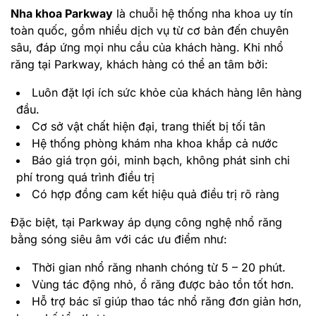
Nha khoa Parkway
là chuỗi hệ thống nha khoa uy tín
toàn quốc, gồm nhiều dịch vụ từ cơ bản đến chuyên
sâu, đáp ứng mọi nhu cầu của khách hàng. Khi nhổ
răng tại Parkway, khách hàng có thể an tâm bởi:
Luôn đặt lợi ích sức khỏe của khách hàng lên hàng
đầu.
Cơ sở vật chất hiện đại, trang thiết bị tối tân
Hệ thống phòng khám nha khoa khắp cả nước
Báo giá trọn gói, minh bạch, không phát sinh chi
phí trong quá trình điều trị
Có hợp đồng cam kết hiệu quả điều trị rõ ràng
Đặc biệt, tại Parkway áp dụng công nghệ nhổ răng
bằng sóng siêu âm với các ưu điểm như:
Thời gian nhổ răng nhanh chóng từ 5 – 20 phút.
Vùng tác động nhỏ, ổ răng được bảo tồn tốt hơn.
Hỗ trợ bác sĩ giúp thao tác nhổ răng đơn giản hơn,