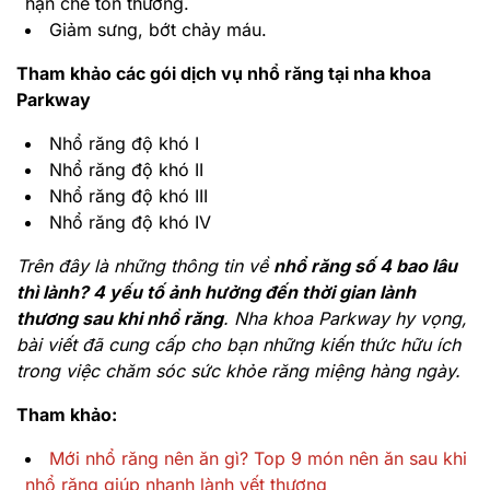
hạn chế tổn thương.
Giảm sưng, bớt chảy máu.
Tham khảo các gói dịch vụ nhổ răng tại nha khoa
Parkway
Nhổ răng độ khó I
Nhổ răng độ khó II
Nhổ răng độ khó III
Nhổ răng độ khó IV
Trên đây là những thông tin về
nhổ răng số 4 bao lâu
thì lành? 4 yếu tố ảnh hưởng đến thời gian lành
thương sau khi nhổ răng
. Nha khoa Parkway hy vọng,
bài viết đã cung cấp cho bạn những kiến thức hữu ích
trong việc chăm sóc sức khỏe răng miệng hàng ngày.
Tham khảo:
Mới nhổ răng nên ăn gì? Top 9 món nên ăn sau khi
nhổ răng giúp nhanh lành vết thương