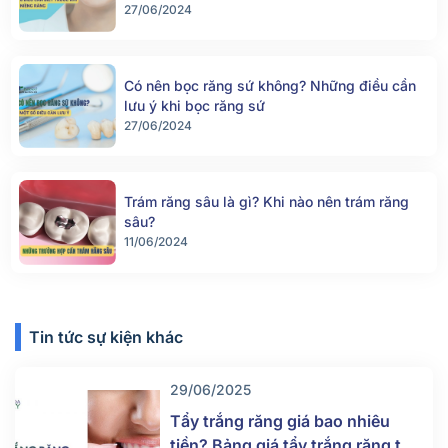
27/06/2024
Có nên bọc răng sứ không? Những điều cần
lưu ý khi bọc răng sứ
27/06/2024
Trám răng sâu là gì? Khi nào nên trám răng
sâu?
11/06/2024
Tin tức sự kiện khác
29/06/2025
Tẩy trắng răng giá bao nhiêu
tiền? Bảng giá tẩy trắng răng tại