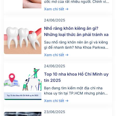
ước mơ của rất nhiều người. Chính vì
vậy hiện nay có rất nhiều người tìm
Xem chi tiết
đến dịch vụ tẩy trắng răng để thỏa
mãn mong ước này. Vậy dịch vụ tẩy
24/06/2025
trắng răng giá bao nhiêu tiền? Quy
trình diễn ra dịch vụ này như […]
Nhổ răng khôn kiêng ăn gì?
Những loại thức ăn phải tránh xa
Sau nhổ răng khôn nên ăn gì và kiêng
gì để nhanh lành? Nha Khoa Parkway
chia sẻ chế độ ăn uống khoa học giúp
Xem chi tiết
giảm đau, tránh biến chứng. Tìm hiểu
ngay!
24/06/2025
Top 10 nha khoa Hồ Chí Minh uy
tín 2025
Bạn đang tìm kiếm một địa chỉ nha
khoa uy tín tại TP.HCM nhưng phân
vân giữa hàng trăm phòng khám lớn
Xem chi tiết
nhỏ? Việc lựa chọn đúng nha khoa
không chỉ giúp điều trị hiệu quả mà
23/06/2025
còn đảm bảo an toàn, tiết kiệm thời