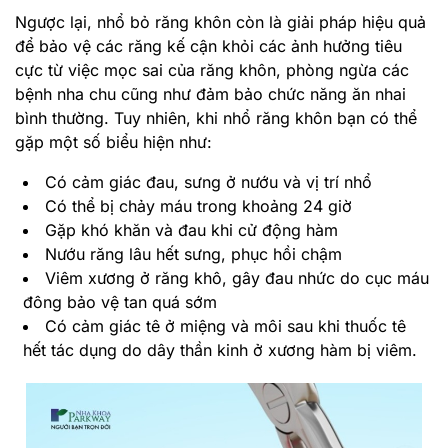
Ngược lại, nhổ bỏ răng khôn còn là giải pháp hiệu quả
để bảo vệ các răng kế cận khỏi các ảnh hưởng tiêu
cực từ việc mọc sai của răng khôn, phòng ngừa các
bệnh nha chu cũng như đảm bảo chức năng ăn nhai
bình thường. Tuy nhiên, khi nhổ răng khôn bạn có thể
gặp một số biểu hiện như:
Có cảm giác đau, sưng ở nướu và vị trí nhổ
Có thể bị chảy máu trong khoảng 24 giờ
Gặp khó khăn và đau khi cử động hàm
Nướu răng lâu hết sưng, phục hồi chậm
Viêm xương ở răng khô, gây đau nhức do cục máu
đông bảo vệ tan quá sớm
Có cảm giác tê ở miệng và môi sau khi thuốc tê
hết tác dụng do dây thần kinh ở xương hàm bị viêm.