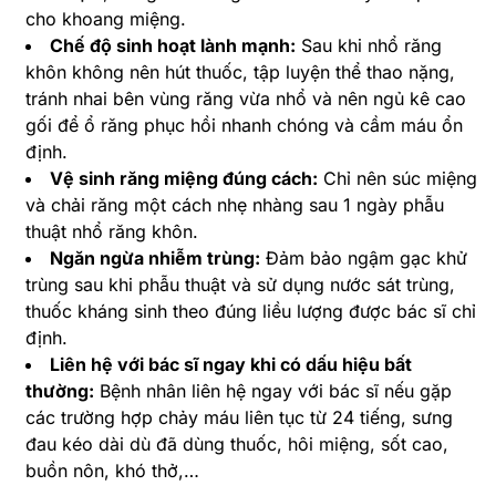
cho khoang miệng.
Chế độ sinh hoạt lành mạnh:
Sau khi nhổ răng
khôn không nên hút thuốc, tập luyện thể thao nặng,
tránh nhai bên vùng răng vừa nhổ và nên ngủ kê cao
gối để ổ răng phục hồi nhanh chóng và cầm máu ổn
định.
Vệ sinh răng miệng đúng cách:
Chỉ nên súc miệng
và chải răng một cách nhẹ nhàng sau 1 ngày phẫu
thuật nhổ răng khôn.
Ngăn ngừa nhiễm trùng:
Đảm bảo ngậm gạc khử
trùng sau khi phẫu thuật và sử dụng nước sát trùng,
thuốc kháng sinh theo đúng liều lượng được bác sĩ chỉ
định.
Liên hệ với bác sĩ ngay khi có dấu hiệu bất
thường:
Bệnh nhân liên hệ ngay với bác sĩ nếu gặp
các trường hợp chảy máu liên tục từ 24 tiếng, sưng
đau kéo dài dù đã dùng thuốc, hôi miệng, sốt cao,
buồn nôn, khó thở,…