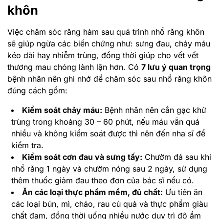
khôn
Việc chăm sóc răng hàm sau quá trình nhổ răng khôn
sẽ giúp ngừa các biến chứng như: sưng đau, chảy máu
kéo dài hay nhiễm trùng, đồng thời giúp cho vết vết
thương mau chóng lành lặn hơn. Có
7 lưu ý quan trọng
bệnh nhân nên ghi nhớ để chăm sóc sau nhổ răng khôn
đúng cách gồm:
Kiểm soát chảy máu:
Bệnh nhân nên cắn gạc khử
trùng trong khoảng 30 – 60 phút, nếu máu vẫn quá
nhiều và không kiểm soát được thì nên đến nha sĩ để
kiểm tra.
Kiểm soát cơn đau và sưng tấy:
Chườm đá sau khi
nhổ răng 1 ngày và chườm nóng sau 2 ngày, sử dụng
thêm thuốc giảm đau theo đơn của bác sĩ nếu có.
Ăn các loại thực phẩm mềm, đủ chất:
Ưu tiên ăn
các loại bún, mì, cháo, rau củ quả và thực phẩm giàu
chất đạm, đồng thời uống nhiều nước duy trì độ ẩm