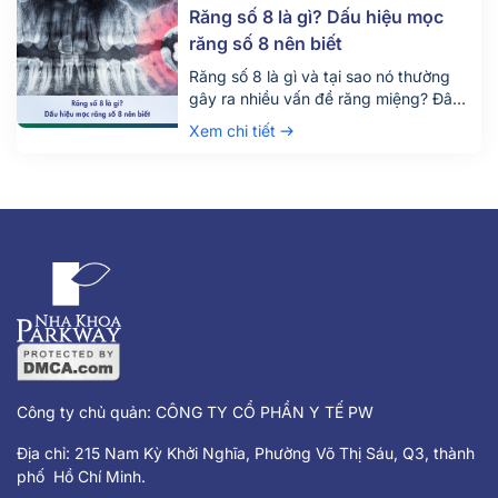
gian và chi phí. Đừng chỉ dựa vào vị trí
Răng số 8 là gì? Dấu hiệu mọc
[…]
răng số 8 nên biết
Răng số 8 là gì và tại sao nó thường
gây ra nhiều vấn đề răng miệng? Đây
là câu hỏi được rất nhiều người quan
Xem chi tiết
tâm, đặc biệt là những ai đang bước
vào độ tuổi trưởng thành. Răng số 8,
hay còn gọi là răng khôn, là chiếc răng
mọc cuối cùng trên cung hàm và
thường gây đau nhức, khó chịu khi
mọc lệch hoặc mọc ngầm.
Công ty chủ quản: CÔNG TY CỔ PHẦN Y TẾ PW
Địa chỉ: 215 Nam Kỳ Khởi Nghĩa, Phường Võ Thị Sáu, Q3, thành
phố Hồ Chí Minh.