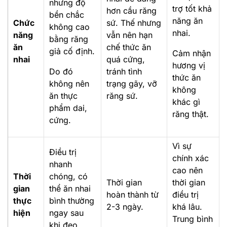
nhưng độ
trợ tốt khả
hơn cầu răng
bền chắc
năng ăn
Chức
sứ. Thế nhưng
không cao
nhai.
năng
vẫn nên hạn
bằng răng
ăn
chế thức ăn
giả cố định.
Cảm nhận
nhai
quá cứng,
hương vị
Do đó
tránh tình
thức ăn
không nên
trạng gãy, vỡ
không
ăn thực
răng sứ.
khác gì
phẩm dai,
răng thật.
cứng.
Vì sự
Điều trị
chính xác
nhanh
cao nên
Thời
chóng, có
Thời gian
thời gian
gian
thể ăn nhai
hoàn thành từ
điều trị
thực
bình thường
2-3 ngày.
khá lâu.
hiện
ngay sau
Trung bình
khi đeo