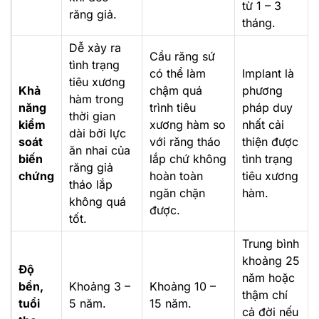
từ 1 – 3
răng giả.
tháng.
Dễ xảy ra
Cầu răng sứ
tình trạng
có thể làm
Implant là
tiêu xương
Khả
chậm quá
phương
hàm trong
năng
trình tiêu
pháp duy
thời gian
kiểm
xương hàm so
nhất cải
dài bởi lực
soát
với răng tháo
thiện được
ăn nhai của
biến
lắp chứ không
tình trạng
răng giả
chứng
hoàn toàn
tiêu xương
tháo lắp
ngăn chặn
hàm.
không quá
được.
tốt.
Trung bình
khoảng 25
Độ
năm hoặc
bền,
Khoảng 3 –
Khoảng 10 –
thậm chí
tuổi
5 năm.
15 năm.
cả đời nếu