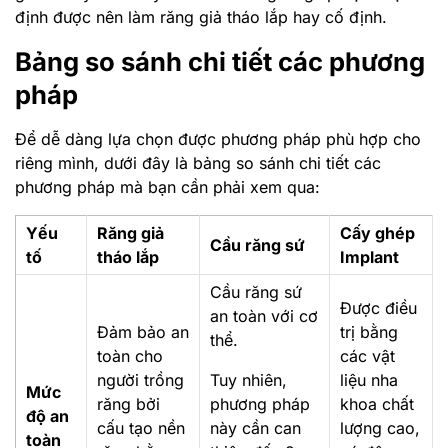
định được nên làm răng giả tháo lắp hay cố định.
Bảng so sánh chi tiết các phương
pháp
Để dễ dàng lựa chọn được phương pháp phù hợp cho
riêng mình, dưới đây là bảng so sánh chi tiết các
phương pháp mà bạn cần phải xem qua:
Yếu
Răng giả
Cấy ghép
Cầu răng sứ
tố
tháo lắp
Implant
Cầu răng sứ
Được điều
an toàn với cơ
Đảm bảo an
trị bằng
thể.
toàn cho
các vật
người trồng
Tuy nhiên,
liệu nha
Mức
răng bởi
phương pháp
khoa chất
độ an
cấu tạo nền
này cần can
lượng cao,
toàn