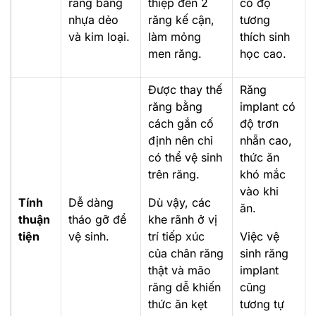
răng bằng
thiệp đến 2
có độ
nhựa dẻo
răng kế cận,
tương
và kim loại.
làm mỏng
thích sinh
men răng.
học cao.
Được thay thế
Răng
răng bằng
implant có
cách gắn cố
độ trơn
định nên chỉ
nhẵn cao,
có thể vệ sinh
thức ăn
trên răng.
khó mắc
vào khi
Tính
Dễ dàng
Dù vậy, các
ăn.
thuận
tháo gỡ để
khe rãnh ở vị
tiện
vệ sinh.
trí tiếp xúc
Việc vệ
của chân răng
sinh răng
thật và mão
implant
răng dễ khiến
cũng
thức ăn kẹt
tương tự