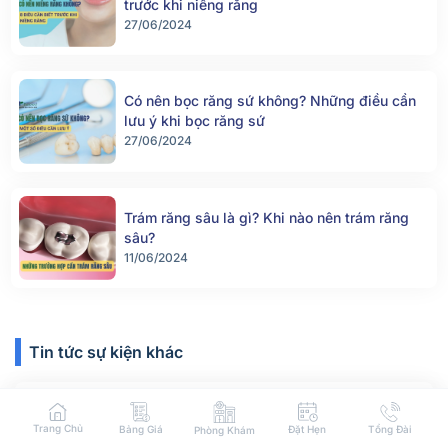
trước khi niềng răng
27/06/2024
Có nên bọc răng sứ không? Những điều cần
lưu ý khi bọc răng sứ
27/06/2024
Trám răng sâu là gì? Khi nào nên trám răng
sâu?
11/06/2024
Tin tức sự kiện khác
29/06/2025
Trang Chủ
Bảng Giá
Đặt Hẹn
Tổng Đài
Phòng Khám
Tẩy trắng răng giá bao nhiêu