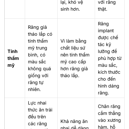
lại, khó vệ
với răng
sinh hơn.
thật.
Răng
Răng giả
implant
tháo lắp có
được chế
tính thẩm
Vì làm bằng
tác kỹ
mỹ trung
chất liệu sứ
Tính
lưỡng để
bình, có
nên tính thẩm
thẩm
phù hợp từ
màu sắc
mỹ cao cấp
mỹ
màu sắc,
không quá
hơn răng giả
kích thước
giống với
tháo lắp.
cho đến
răng tự
hình dáng
nhiên.
răng.
Lực nhai
Chân răng
thức ăn trải
cắm thẳng
đều trên
vào xương
Khả năng ăn
các răng
hàm, hỗ
nhai dễ dàng