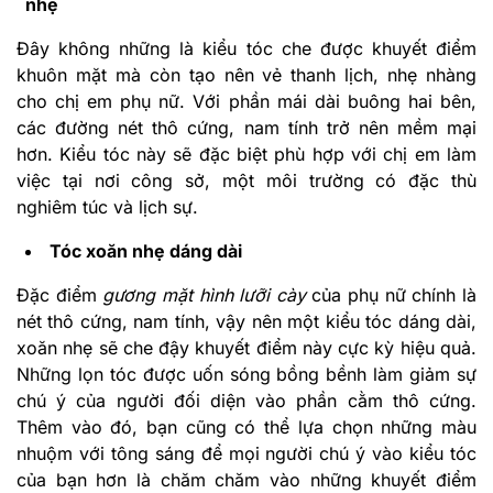
nhẹ
Đây không những là kiểu tóc che được khuyết điểm
khuôn mặt mà còn tạo nên vẻ thanh lịch, nhẹ nhàng
cho chị em phụ nữ. Với phần mái dài buông hai bên,
các đường nét thô cứng, nam tính trở nên mềm mại
hơn. Kiểu tóc này sẽ đặc biệt phù hợp với chị em làm
việc tại nơi công sở, một môi trường có đặc thù
nghiêm túc và lịch sự.
Tóc xoăn nhẹ dáng dài
Đặc điểm
gương mặt hình lưỡi cày
của phụ nữ chính là
nét thô cứng, nam tính, vậy nên một kiểu tóc dáng dài,
xoăn nhẹ sẽ che đậy khuyết điểm này cực kỳ hiệu quả.
Những lọn tóc được uốn sóng bồng bềnh làm giảm sự
chú ý của người đối diện vào phần cằm thô cứng.
Thêm vào đó, bạn cũng có thể lựa chọn những màu
nhuộm với tông sáng để mọi người chú ý vào kiểu tóc
của bạn hơn là chăm chăm vào những khuyết điểm