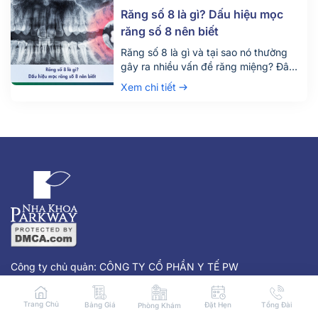
gian và chi phí. Đừng chỉ dựa vào vị trí
Răng số 8 là gì? Dấu hiệu mọc
[…]
răng số 8 nên biết
Răng số 8 là gì và tại sao nó thường
gây ra nhiều vấn đề răng miệng? Đây
là câu hỏi được rất nhiều người quan
Xem chi tiết
tâm, đặc biệt là những ai đang bước
vào độ tuổi trưởng thành. Răng số 8,
hay còn gọi là răng khôn, là chiếc răng
mọc cuối cùng trên cung hàm và
thường gây đau nhức, khó chịu khi
mọc lệch hoặc mọc ngầm.
Công ty chủ quản: CÔNG TY CỔ PHẦN Y TẾ PW
Địa chỉ: 215 Nam Kỳ Khởi Nghĩa, Phường Võ Thị Sáu, Q3, thành
Trang Chủ
Bảng Giá
Đặt Hẹn
Tổng Đài
Phòng Khám
phố Hồ Chí Minh.