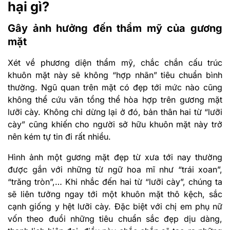
hại gì?
Gây ảnh hưởng đến thẩm mỹ của gương
mặt
Xét về phương diện thẩm mỹ, chắc chắn cấu trúc
khuôn mặt này sẽ không “hợp nhãn” tiêu chuẩn bình
thường. Ngũ quan trên mặt có đẹp tới mức nào cũng
không thể cứu vãn tổng thể hòa hợp trên gương mặt
lưỡi cày. Không chỉ dừng lại ở đó, bản thân hai từ “lưỡi
cày” cũng khiến cho người sở hữu khuôn mặt này trở
nên kém tự tin đi rất nhiều.
Hình ảnh một gương mặt đẹp từ xưa tới nay thường
được gắn với những từ ngữ hoa mĩ như “trái xoan”,
“trăng tròn”,… Khi nhắc đến hai từ “lưỡi cày”, chúng ta
sẽ liên tưởng ngay tới một khuôn mặt thô kệch, sắc
cạnh giống y hệt lưỡi cày. Đặc biệt với chị em phụ nữ
vốn theo đuổi những tiêu chuẩn sắc đẹp dịu dàng,