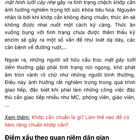
mặt hình lưỡi cày nhẹ
gây ra tình trạng chệch khớp cắn
ảnh hưởng nghiêm trọng tới sức khỏe tiêu hóa. Nguyên
nhân là bởi khi khớp cắn không đúng chuẩn, thức ăn sẽ
không được nhai nuốt một cách kỹ càng. Thức ăn
xuống bụng với tình trạng chưa được thẩm thấu kỹ
enzim sẽ gây ra một số vấn đề như loét dạ dày, các
căn bệnh về đường ruột,…
Ngoài ra, những người sở hữu cấu trúc
mặt gãy lưỡi
liềm
thường gặp phải tình trạng nói ngọng, khó phát
âm tròn vành rõ chữ như những người bình thường.
Điều này ảnh hưởng rất nghiêm trọng trong quá trình
giao tiếp, đặc biệt khi phải làm những công việc đặc
thù cần giao tiếp nhiều như MC, phóng viên, giáo viên,
…
Xem thêm:
Khớp cắn chuẩn là gì? Làm thế nào để có
hàm răng chuẩn khớp cắn?
Điềm xấu theo quan niệm dân gian