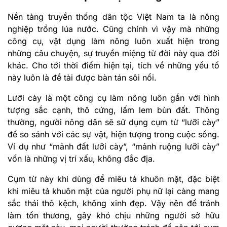
Nền tảng truyền thống dân tộc Việt Nam ta là nông
nghiệp trồng lúa nước. Cũng chính vì vậy mà những
công cụ, vật dụng làm nông luôn xuất hiện trong
những câu chuyện, sự truyền miệng từ đời này qua đời
khác. Cho tới thời điểm hiện tại, tích về những yếu tố
này luôn là đề tài được bàn tán sôi nổi.
Lưỡi cày là một công cụ làm nông luôn gắn với hình
tượng sắc cạnh, thô cứng, lấm lem bùn đất. Thông
thường, người nông dân sẽ sử dụng cụm từ “lưỡi cày”
để so sánh với các sự vật, hiện tượng trong cuộc sống.
Ví dụ như “mảnh đất lưỡi cày”, “mảnh ruộng lưỡi cày”
vốn là những vị trí xấu, không đắc địa.
Cụm từ này khi dùng để miêu tả khuôn mặt, đặc biệt
khi miêu tả khuôn mặt của người phụ nữ lại càng mang
sắc thái thô kệch, không xinh đẹp. Vậy nên để tránh
làm tổn thương, gây khó chịu những người sở hữu