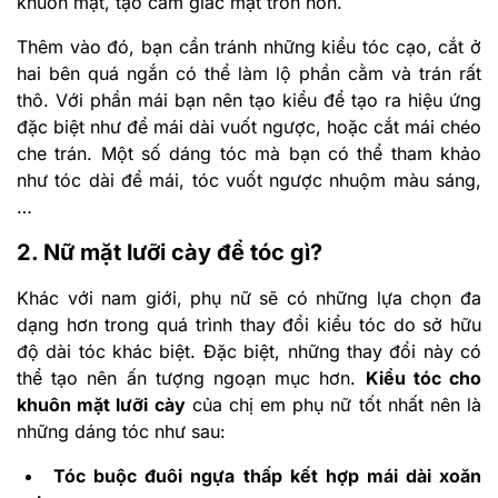
khuôn mặt, tạo cảm giác mặt tròn hơn.
Thêm vào đó, bạn cần tránh những kiểu tóc cạo, cắt ở
hai bên quá ngắn có thể làm lộ phần cằm và trán rất
thô. Với phần mái bạn nên tạo kiểu để tạo ra hiệu ứng
đặc biệt như để mái dài vuốt ngược, hoặc cắt mái chéo
che trán. Một số dáng tóc mà bạn có thể tham khảo
như tóc dài để mái, tóc vuốt ngược nhuộm màu sáng,
…
2. Nữ mặt lưỡi cày để tóc gì?
Khác với nam giới, phụ nữ sẽ có những lựa chọn đa
dạng hơn trong quá trình thay đổi kiểu tóc do sở hữu
độ dài tóc khác biệt. Đặc biệt, những thay đổi này có
thể tạo nên ấn tượng ngoạn mục hơn.
Kiểu tóc cho
khuôn mặt lưỡi cày
của chị em phụ nữ tốt nhất nên là
những dáng tóc như sau:
Tóc buộc đuôi ngựa thấp kết hợp mái dài xoăn