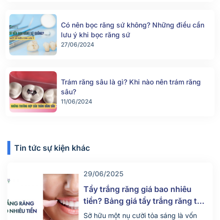
Có nên bọc răng sứ không? Những điều cần
lưu ý khi bọc răng sứ
27/06/2024
Trám răng sâu là gì? Khi nào nên trám răng
sâu?
11/06/2024
Tin tức sự kiện khác
29/06/2025
Tẩy trắng răng giá bao nhiêu
tiền? Bảng giá tẩy trắng răng tại
nha khoa mới nhất 2025
Sở hữu một nụ cười tỏa sáng là vốn