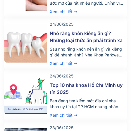
ước mơ của rất nhiều người. Chính vì
vậy hiện nay có rất nhiều người tìm
Xem chi tiết
đến dịch vụ tẩy trắng răng để thỏa
mãn mong ước này. Vậy dịch vụ tẩy
24/06/2025
trắng răng giá bao nhiêu tiền? Quy
trình diễn ra dịch vụ này như […]
Nhổ răng khôn kiêng ăn gì?
Những loại thức ăn phải tránh xa
Sau nhổ răng khôn nên ăn gì và kiêng
gì để nhanh lành? Nha Khoa Parkway
chia sẻ chế độ ăn uống khoa học giúp
Xem chi tiết
giảm đau, tránh biến chứng. Tìm hiểu
ngay!
24/06/2025
Top 10 nha khoa Hồ Chí Minh uy
tín 2025
Bạn đang tìm kiếm một địa chỉ nha
khoa uy tín tại TP.HCM nhưng phân
vân giữa hàng trăm phòng khám lớn
Xem chi tiết
nhỏ? Việc lựa chọn đúng nha khoa
không chỉ giúp điều trị hiệu quả mà
23/06/2025
còn đảm bảo an toàn, tiết kiệm thời