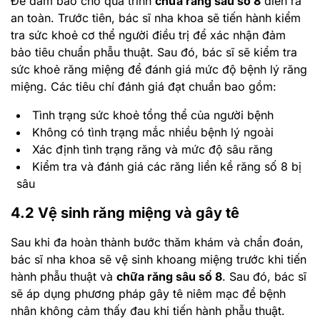
Để đảm bảo cho quá trình
chữa răng sâu số 8
diễn ra
an toàn. Trước tiên, bác sĩ nha khoa sẽ tiến hành kiểm
tra sức khoẻ cơ thể người điều trị để xác nhận đảm
bảo tiêu chuẩn phẫu thuật. Sau đó, bác sĩ sẽ kiểm tra
sức khoẻ răng miệng để đánh giá mức độ bệnh lý răng
miệng. Các tiêu chí đánh giá đạt chuẩn bao gồm:
Tình trạng sức khoẻ tổng thể của người bệnh
Không có tình trạng mắc nhiều bệnh lý ngoài
Xác định tình trạng răng và mức độ sâu răng
Kiểm tra và đánh giá các răng liền kề răng số 8 bị
sâu
4.2 Vệ sinh răng miệng và gây tê
Sau khi đa hoàn thành bước thăm khám và chẩn đoán,
bác sĩ nha khoa sẽ vệ sinh khoang miệng trước khi tiến
hành phẫu thuật và
chữa răng sâu số 8
. Sau đó, bác sĩ
sẽ áp dụng phương pháp gây tê niêm mạc để bệnh
nhân không cảm thấy đau khi tiến hành phẫu thuật.