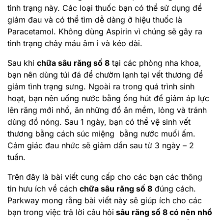
tình trạng này. Các loại thuốc bạn có thể sử dụng để
giảm đau và có thể tìm dễ dàng ở hiệu thuốc là
Paracetamol. Không dùng Aspirin vì chúng sẽ gây ra
tình trạng chảy máu âm ỉ và kéo dài.
Sau khi
chữa sâu răng số 8
tại các phòng nha khoa,
bạn nên dùng túi đá để chườm lạnh tại vết thương để
giảm tình trạng sưng. Ngoài ra trong quá trình sinh
hoạt, bạn nên uống nước bằng ống hút để giảm áp lực
lên răng mới nhổ, ăn những đồ ăn mềm, lỏng và tránh
dùng đồ nóng. Sau 1 ngày, bạn có thể vệ sinh vết
thương bằng cách súc miệng bằng nước muối ấm.
Cảm giác đau nhức sẽ giảm dần sau từ 3 ngày – 2
tuần.
Trên đây là bài viết cung cấp cho các bạn các thông
tin hưu ích về cách
chữa sâu răng số 8
đúng cách.
Parkway mong rằng bài viết này sẽ giúp ích cho các
bạn trong việc trả lời câu hỏi
sâu răng số 8 có nên nhổ