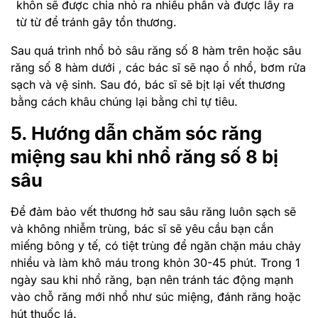
khôn sẽ được chia nhỏ ra nhiều phần và được lấy ra
từ từ để tránh gây tổn thương.
Sau quá trình nhổ bỏ sâu răng số 8 hàm trên hoặc sâu
răng số 8 hàm dưới , các bác sĩ sẽ nạo ổ nhổ, bơm rửa
sạch và vệ sinh. Sau đó, bác sĩ sẽ bịt lại vết thương
bằng cách khâu chúng lại bằng chỉ tự tiêu.
5. Hướng dẫn chăm sóc răng
miệng sau khi nhổ răng số 8 bị
sâu
Để đảm bảo vết thương hở sau sâu răng luôn sạch sẽ
và không nhiễm trùng, bác sĩ sẽ yêu cầu bạn cắn
miếng bông y tế, có tiệt trùng để ngăn chặn máu chảy
nhiều và làm khô máu trong khỏn 30-45 phút. Trong 1
ngày sau khi nhổ răng, bạn nên tránh tác động mạnh
vào chỗ răng mới nhổ như súc miệng, đánh răng hoặc
hút thuốc lá.