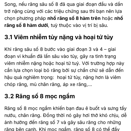
Song, nếu răng sâu số 8 đã qua giai đoạn đầu và dần
trở nặng cùng với các triệu chứng sau thì bạn nên lựa
chọn phương pháp
nhổ răng số 8 hàm trên
hoặc
nhổ
răng số 8 hàm dưới
, tuỳ thuộc vào vị trí bị sâu.
3.1 Viêm nhiễm tủy nặng và hoại tử tủy
Khi răng sâu số 8 bước vào giai đoạn 3 và 4 – giai
đoạn vi khuẩn đã lấn sâu vào tủy, gây ra tình trạng
viêm nhiễm nặng hoặc hoại tử tuỷ. Với trường hợp này
cần lựa chọn loại bỏ răng bởi sự chần chừ sẽ dẫn đến
hậu quả nghiêm trọng: hoại tử tủy, nặng hơn là viêm
chóp răng, mủ chân răng, áp xe răng,…
3.2 Răng số 8 mọc ngầm
Răng số 8 mọc ngầm khiến bạn đau ê buốt và sưng tấy
nướu, chân răng. Đồng thời nó gây hơi thở khó chịu, dễ
ảnh hưởng đến răng số 7 và gây sâu răng cho những
răng bên cạnh. Khi mọc ngầm, răng số 8 có thể đẩy