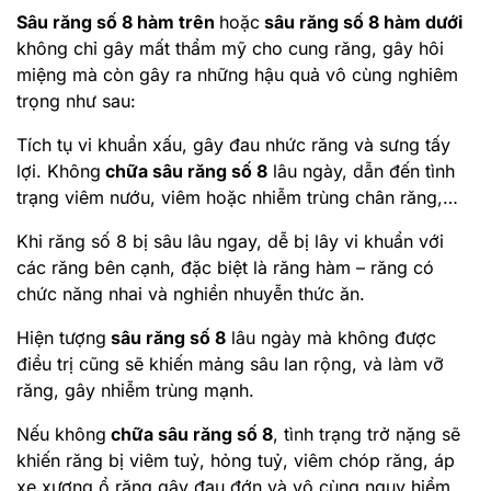
Sâu răng số 8 hàm trên
hoặc
sâu răng số 8 hàm dưới
không chỉ gây mất thẩm mỹ cho cung răng, gây hôi
miệng mà còn gây ra những hậu quả vô cùng nghiêm
trọng như sau:
Tích tụ vi khuẩn xấu, gây đau nhức răng và sưng tấy
lợi. Không
chữa sâu răng số 8
lâu ngày, dẫn đến tình
trạng viêm nướu, viêm hoặc nhiễm trùng chân răng,…
Khi răng số 8 bị sâu lâu ngay, dễ bị lây vi khuẩn với
các răng bên cạnh, đặc biệt là răng hàm – răng có
chức năng nhai và nghiền nhuyễn thức ăn.
Hiện tượng
sâu răng số 8
lâu ngày mà không được
điều trị cũng sẽ khiến mảng sâu lan rộng, và làm vỡ
răng, gây nhiễm trùng mạnh.
Nếu không
chữa sâu răng số 8
, tình trạng trở nặng sẽ
khiến răng bị viêm tuỷ, hỏng tuỷ, viêm chóp răng, áp
xe xương ổ răng gây đau đớn và vô cùng nguy hiểm.