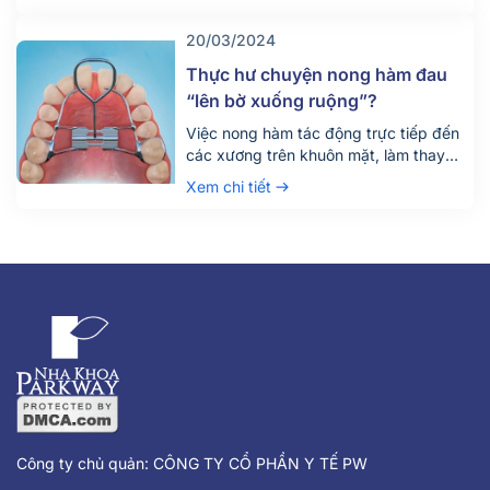
đơn giản này lại chính là nguyên nhân
dẫn đến việc trẻ sinh ra ốm yếu, gầy
20/03/2024
còi, nhiều ca sinh non, hay thậm chí là
sảy thai. Chính vì vậy, […]
Thực hư chuyện nong hàm đau
“lên bờ xuống ruộng”?
Việc nong hàm tác động trực tiếp đến
các xương trên khuôn mặt, làm thay
đổi kích thước cung hàm. Vì vậy khi
Xem chi tiết
nghĩ đến nong hàm, có thể dễ dàng
hình dung được cảm giác không mấy
dễ chịu. Để trả lời cho câu hỏi: nong
hàm có đau hay không, Nha Khoa
Parkway […]
Công ty chủ quản: CÔNG TY CỔ PHẦN Y TẾ PW