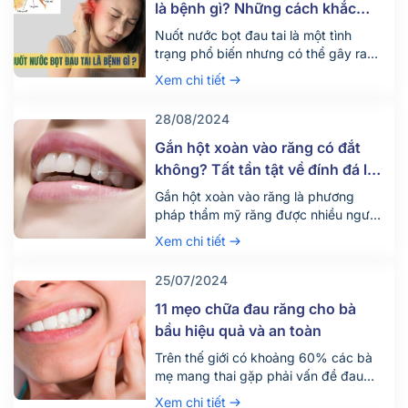
là bệnh gì? Những cách khắc
phục hiệu quả
Nuốt nước bọt đau tai là một tình
trạng phổ biến nhưng có thể gây ra
nhiều khó chịu và lo lắng cho người
Xem chi tiết
mắc phải. Triệu chứng này có thể xuất
phát từ nhiều nguyên nhân khác nhau.
28/08/2024
Cùng Nha khoa Parkway tìm hiểu rõ
hơn về nguyên nhân, dấu hiệu và cách
Gắn hột xoàn vào răng có đắt
khắc […]
không? Tất tần tật về đính đá lên
răng
Gắn hột xoàn vào răng là phương
pháp thẩm mỹ răng được nhiều người
ưa thích và áp dụng hiện nay. Vậy chi
Xem chi tiết
phí cho hình thức này có đắt không và
có những thông tin gì cần lưu ý?
25/07/2024
11 mẹo chữa đau răng cho bà
bầu hiệu quả và an toàn
Trên thế giới có khoảng 60% các bà
mẹ mang thai gặp phải vấn đề đau
nhức răng miệng. Vấn đề có vẻ như
Xem chi tiết