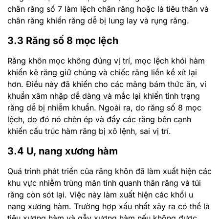
chân răng số 7 làm lệch chân răng hoặc là tiêu thân và
chân răng khiến răng dễ bị lung lay và rụng răng.
3.3 Răng số 8 mọc lệch
Răng khôn mọc không đúng vị trí, mọc lệch khỏi hàm
khiến kẽ răng giữ chúng và chiếc răng liền kề xít lại
hơn. Điều này đã khiến cho các mảng bám thức ăn, vi
khuẩn xâm nhập dễ dàng và mắc lại khiến tình trạng
răng dễ bị nhiễm khuẩn. Ngoài ra, do răng số 8 mọc
lệch, do đó nó chèn ép và đẩy các răng bên cạnh
khiến cấu trúc hàm răng bị xô lệnh, sai vị trí.
3.4 U, nang xương hàm
Quá trình phát triển của răng khôn đã làm xuất hiện các
khu vực nhiễm trùng mãn tính quanh thân răng và túi
răng còn sót lại. Việc này làm xuất hiện các khối u
nang xương hàm. Trường hợp xấu nhất xảy ra có thể là
tiêu xương hàm và gẫy xương hàm nếu không được