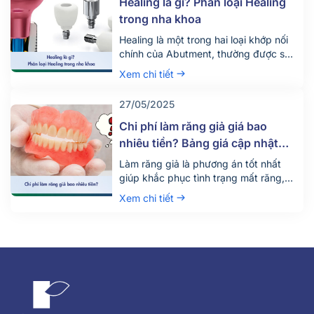
Healing là gì? Phân loại Healing
dẫn đến nhiều biến chứng nguy hiểm.
trong nha khoa
Healing là một trong hai loại khớp nối
chính của Abutment, thường được sử
dụng trong giai đoạn mô nướu phục
Xem chi tiết
hồi sau khi cấy ghép Implant. Vậy
Implant là gì? Có tác dụng gì trong
27/05/2025
nha khoa và được phân loại như thế
nào? Hãy cùng Nha khoa Parkway tìm
Chi phí làm răng giả giá bao
hiểu qua bài viết […]
nhiêu tiền? Bảng giá cập nhật
2025
Làm răng giả là phương án tốt nhất
giúp khắc phục tình trạng mất răng,
cũng như phòng ngừa những biến
Xem chi tiết
chứng có thể xảy ra. Hiện nay, trồng
răng implant, làm cầu sứ và hàm giả
tháo lắp chính là 3 phương pháp trồng
răng giả phổ biến.