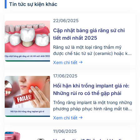
Tin tức sự kiện khác
22/06/2025
Cập nhật bảng giá răng sứ chi
tiết mới nhất 2025
Răng sứ là một loại răng thẩm mỹ
được chế tác từ sứ (ceramic) hoặc kết
hợp giữa sứ và kim loại, dùng để thay
Xem chi tiết
thế răng thật bị hư hỏng, cải thiện hình
dáng, màu sắc và chức năng của
17/06/2025
răng.
Hối hận khi trồng implant giá rẻ:
Những rủi ro có thể gặp phải
Trồng răng implant là một trong những
phương pháp phục hình răng mất tiên
tiến và hiện đại nhất trong số các kỹ
Xem chi tiết
thuật nha khoa hiện nay. Chi phí cấy
ghép cho một ca implant thường
11/06/2025
không hề rẻ, nhưng nhiều người vẫn
lựa chọn các gói trồng răng giá rẻ,