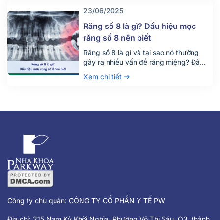
không chỉ giúp điều trị hiệu quả mà
23/06/2025
còn đảm bảo an toàn, tiết kiệm thời
gian và chi phí. Đừng chỉ dựa vào vị trí
Răng số 8 là gì? Dấu hiệu mọc
[…]
răng số 8 nên biết
Răng số 8 là gì và tại sao nó thường
gây ra nhiều vấn đề răng miệng? Đây
là câu hỏi được rất nhiều người quan
Xem chi tiết
tâm, đặc biệt là những ai đang bước
vào độ tuổi trưởng thành. Răng số 8,
hay còn gọi là răng khôn, là chiếc răng
mọc cuối cùng trên cung hàm và
thường gây đau nhức, khó chịu khi
mọc lệch hoặc mọc ngầm.
Công ty chủ quản: CÔNG TY CỔ PHẦN Y TẾ PW
Địa chỉ: 215 Nam Kỳ Khởi Nghĩa, Phường Võ Thị Sáu, Q3, thành