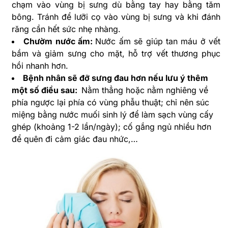
chạm vào vùng bị sưng dù bằng tay hay bằng tăm
bông. Tránh để lưỡi cọ vào vùng bị sưng và khi đánh
răng cần hết sức nhẹ nhàng.
Chườm nước ấm:
Nước ấm sẽ giúp tan máu ở vết
bầm và giảm sưng cho mặt, hỗ trợ vết thương phục
hồi nhanh hơn.
Bệnh nhân sẽ đỡ sưng đau hơn nếu lưu ý thêm
một số điều sau:
Nằm thẳng hoặc nằm nghiêng về
phía ngược lại phía có vùng phẫu thuật; chỉ nên súc
miệng bằng nước muối sinh lý để làm sạch vùng cấy
ghép (khoảng 1-2 lần/ngày); cố gắng ngủ nhiều hơn
để quên đi cảm giác đau nhức,…