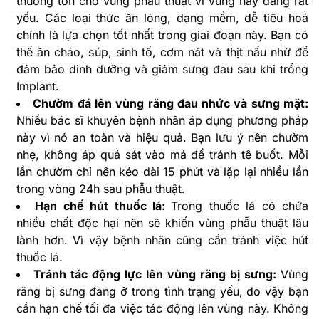
thương tổn cho vùng phẫu thuật vì vùng này đang rất
yếu. Các loại thức ăn lỏng, dạng mềm, dễ tiêu hoá
chính là lựa chọn tốt nhất trong giai đoạn này. Bạn có
thể ăn cháo, súp, sinh tố, cơm nát và thịt nấu nhừ để
đảm bảo dinh dưỡng và giảm sưng đau sau khi trồng
Implant.
Chườm đá lên vùng răng đau nhức và sưng mặt:
Nhiều bác sĩ khuyên bệnh nhân áp dụng phương pháp
này vì nó an toàn và hiệu quả. Bạn lưu ý nên chườm
nhẹ, không áp quá sát vào má để tránh tê buốt. Mỗi
lần chườm chỉ nên kéo dài 15 phút và lặp lại nhiều lần
trong vòng 24h sau phẫu thuật.
Hạn chế hút thuốc lá:
Trong thuốc lá có chứa
nhiều chất độc hại nên sẽ khiến vùng phẫu thuật lâu
lành hơn. Vì vậy bệnh nhân cũng cần tránh việc hút
thuốc lá.
Tránh tác động lực lên vùng răng bị sưng:
Vùng
răng bị sưng đang ở trong tình trạng yếu, do vậy bạn
cần hạn chế tối đa việc tác động lên vùng này. Không