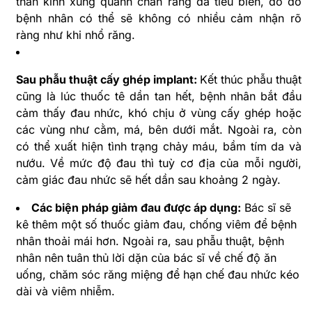
thần kinh xung quanh chân răng đã tiêu biến, do đó
bệnh nhân có thể sẽ không có nhiều cảm nhận rõ
ràng như khi nhổ răng.
Sau phẫu thuật cấy ghép implant:
Kết thúc phẫu thuật
cũng là lúc thuốc tê dần tan hết, bệnh nhân bắt đầu
cảm thấy đau nhức, khó chịu ở vùng cấy ghép hoặc
các vùng như cằm, má, bên dưới mắt. Ngoài ra, còn
có thể xuất hiện tình trạng chảy máu, bầm tím da và
nướu. Về mức độ đau thì tuỳ cơ địa của mỗi người,
cảm giác đau nhức sẽ hết dần sau khoảng 2 ngày.
Các biện pháp giảm đau được áp dụng:
Bác sĩ sẽ
kê thêm một số thuốc giảm đau, chống viêm để bệnh
nhân thoải mái hơn. Ngoài ra, sau phẫu thuật, bệnh
nhân nên tuân thủ lời dặn của bác sĩ về chế độ ăn
uống, chăm sóc răng miệng để hạn chế đau nhức kéo
dài và viêm nhiễm.