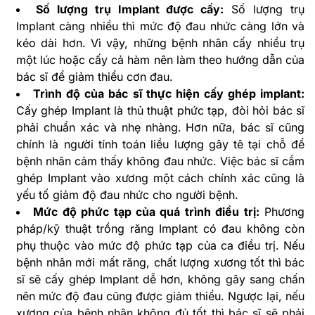
Số lượng trụ Implant được cấy:
Số lượng trụ
Implant càng nhiều thì mức độ đau nhức càng lớn và
kéo dài hơn. Vì vậy, những bệnh nhân cấy nhiều trụ
một lúc hoặc cấy cả hàm nên làm theo hướng dẫn của
bác sĩ để giảm thiểu cơn đau.
Trình độ của bác sĩ thực hiện cấy ghép implant:
Cấy ghép Implant là thủ thuật phức tạp, đòi hỏi bác sĩ
phải chuẩn xác và nhẹ nhàng. Hơn nữa, bác sĩ cũng
chính là người tính toán liều lượng gây tê tại chỗ để
bệnh nhân cảm thấy không đau nhức. Việc bác sĩ cắm
ghép Implant vào xương một cách chính xác cũng là
yếu tố giảm độ đau nhức cho người bệnh.
Mức độ phức tạp của quá trình điều trị:
Phương
pháp/kỹ thuật trồng răng Implant có đau không còn
phụ thuộc vào mức độ phức tạp của ca điều trị. Nếu
bệnh nhân mới mất răng, chất lượng xương tốt thì bác
sĩ sẽ cấy ghép Implant dễ hơn, không gây sang chấn
nên mức độ đau cũng được giảm thiểu. Ngược lại, nếu
xương của bệnh nhân không đủ tốt thì bác sĩ sẽ phải