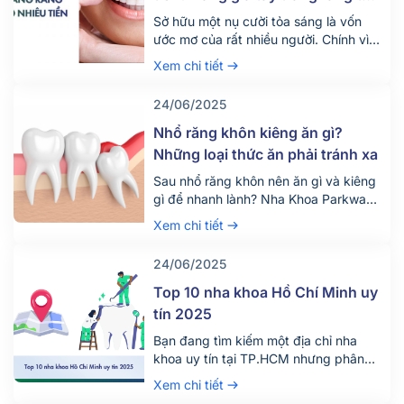
nha khoa mới nhất 2025
Sở hữu một nụ cười tỏa sáng là vốn
ước mơ của rất nhiều người. Chính vì
vậy hiện nay có rất nhiều người tìm
Xem chi tiết
đến dịch vụ tẩy trắng răng để thỏa
mãn mong ước này. Vậy dịch vụ tẩy
24/06/2025
trắng răng giá bao nhiêu tiền? Quy
trình diễn ra dịch vụ này như […]
Nhổ răng khôn kiêng ăn gì?
Những loại thức ăn phải tránh xa
Sau nhổ răng khôn nên ăn gì và kiêng
gì để nhanh lành? Nha Khoa Parkway
chia sẻ chế độ ăn uống khoa học giúp
Xem chi tiết
giảm đau, tránh biến chứng. Tìm hiểu
ngay!
24/06/2025
Top 10 nha khoa Hồ Chí Minh uy
tín 2025
Bạn đang tìm kiếm một địa chỉ nha
khoa uy tín tại TP.HCM nhưng phân
vân giữa hàng trăm phòng khám lớn
Xem chi tiết
nhỏ? Việc lựa chọn đúng nha khoa