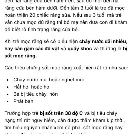
đến hai răng cửa bên hàm trên, sau đó mới đến hai
răng cửa bên hàm dưới. Đến tầm 3 tuổi là trẻ đã mọc
hoàn thiện 20 chiếc răng sữa. Nếu sau 3 tuổi mà trẻ
vẫn chưa mọc đủ răng thì bố mẹ nên đưa con đi khám
để biết rõ tình trạng răng của bé.
Khi trẻ mọc răng sẽ có biểu hiện
chảy nước dãi nhiều
,
hay cắn gặm các đồ vật
và
quấy khóc
và thường là
bị
sốt mọc răng.
Các triệu chứng sốt mọc răng xuất hiện rất rõ như sau:
Chảy nước mũi hoặc nghẹt mũi
Hắt hơi hoặc ho
Bé bị tiêu chảy, nôn
Phát ban
Trường hợp trẻ
bị sốt trên 38 độ C
và bị tiêu chảy
nặng thì rất nguy hiểm, cần được thăm khám kịp thời,
tìm hiểu nguyên nhân xem có phải sốt mọc răng hay