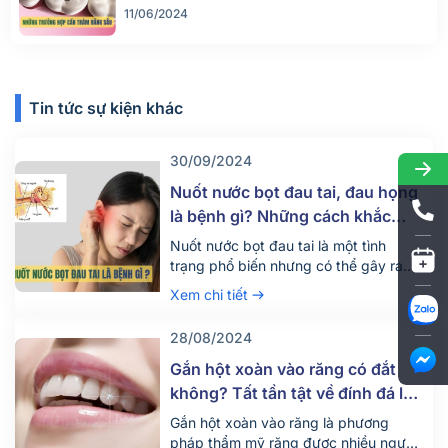
11/06/2024
Tin tức sự kiện khác
30/09/2024
Nuốt nước bọt đau tai, đau họng
là bệnh gì? Những cách khắc
phục hiệu quả
Nuốt nước bọt đau tai là một tình
trạng phổ biến nhưng có thể gây ra
nhiều khó chịu và lo lắng cho người
Xem chi tiết
mắc phải. Triệu chứng này có thể xuất
phát từ nhiều nguyên nhân khác nhau.
28/08/2024
Cùng Nha khoa Parkway tìm hiểu rõ
hơn về nguyên nhân, dấu hiệu và cách
Gắn hột xoàn vào răng có đắt
khắc […]
không? Tất tần tật về đính đá lên
răng
Gắn hột xoàn vào răng là phương
pháp thẩm mỹ răng được nhiều người