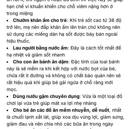
hạn chế vi khuẩn khiến cho chỗ viêm nặng hơn ở
trong miệng
Chườm khăn ấm cho trẻ
: Khi trẻ sốt cao từ 38 độ
trở lên, mẹ nên đắp khăn ấm lên trán chứ không nên
sử dụng các miếng dán hạ sốt được bày bán ngoài
hiệu thuốc.
Lau người bằng nước ấm
: Đây là cách tốt nhất để
hạ nhiệt và giảm sốt nhanh
Cho con ăn bánh ăn dặm
: Đặc tính của loai bánh
này là sẽ mềm ra khi kết hợp với nước bọt của bé,
chứa rất ít đường và không có chất bảo quản nên sẽ
rất hiệu quả khi giúp bé gãi ngứa ở chỗ răng mới
mọc.
Dùng nướu gặm chuyên dụng
: Vừa là một loại đồ
chơi lại vừa trẻ giúp mát xa lợi nhẹ nhàng
Cho bé ăn các đồ ăn mềm nhuyễn, dễ nuốt
, nhất
là chuối lạnh xắt lát, giúp xoa dịu vùng lợi, giảm sưng,
giảm đau và nên chia nhỏ các bữa ăn trong ngày