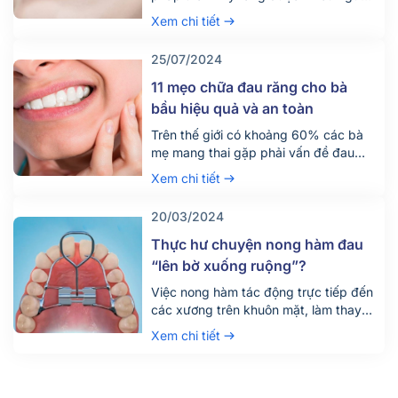
ưa thích và áp dụng hiện nay. Vậy chi
Xem chi tiết
phí cho hình thức này có đắt không và
có những thông tin gì cần lưu ý?
25/07/2024
11 mẹo chữa đau răng cho bà
bầu hiệu quả và an toàn
Trên thế giới có khoảng 60% các bà
mẹ mang thai gặp phải vấn đề đau
nhức răng miệng. Vấn đề có vẻ như
Xem chi tiết
đơn giản này lại chính là nguyên nhân
dẫn đến việc trẻ sinh ra ốm yếu, gầy
20/03/2024
còi, nhiều ca sinh non, hay thậm chí là
sảy thai. Chính vì vậy, […]
Thực hư chuyện nong hàm đau
“lên bờ xuống ruộng”?
Việc nong hàm tác động trực tiếp đến
các xương trên khuôn mặt, làm thay
đổi kích thước cung hàm. Vì vậy khi
Xem chi tiết
nghĩ đến nong hàm, có thể dễ dàng
hình dung được cảm giác không mấy
dễ chịu. Để trả lời cho câu hỏi: nong