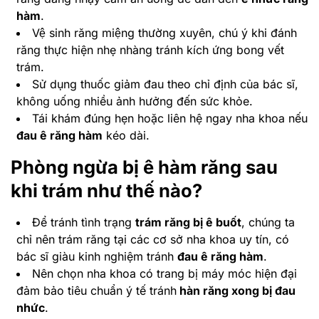
hàm
.
Vệ sinh răng miệng thường xuyên, chú ý khi đánh
răng thực hiện nhẹ nhàng tránh kích ứng bong vết
trám.
Sử dụng thuốc giảm đau theo chỉ định của bác sĩ,
không uống nhiều ảnh hưởng đến sức khỏe.
Tái khám đúng hẹn hoặc liên hệ ngay nha khoa nếu
đau ê răng hàm
kéo dài.
Phòng ngừa bị ê hàm răng sau
khi trám như thế nào?
Để tránh tình trạng
trám răng bị ê buố
t
, chúng ta
chỉ nên trám răng tại các cơ sở nha khoa uy tín, có
bác sĩ giàu kinh nghiệm tránh
đau ê răng hàm
.
Nên chọn nha khoa có trang bị máy móc hiện đại
đảm bảo tiêu chuẩn ý tế tránh
hàn răng xong bị đau
nhứ
c
.