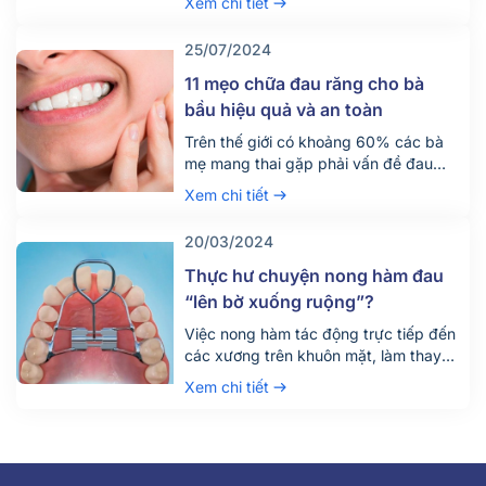
Xem chi tiết
phí cho hình thức này có đắt không và
có những thông tin gì cần lưu ý?
25/07/2024
11 mẹo chữa đau răng cho bà
bầu hiệu quả và an toàn
Trên thế giới có khoảng 60% các bà
mẹ mang thai gặp phải vấn đề đau
nhức răng miệng. Vấn đề có vẻ như
Xem chi tiết
đơn giản này lại chính là nguyên nhân
dẫn đến việc trẻ sinh ra ốm yếu, gầy
20/03/2024
còi, nhiều ca sinh non, hay thậm chí là
sảy thai. Chính vì vậy, […]
Thực hư chuyện nong hàm đau
“lên bờ xuống ruộng”?
Việc nong hàm tác động trực tiếp đến
các xương trên khuôn mặt, làm thay
đổi kích thước cung hàm. Vì vậy khi
Xem chi tiết
nghĩ đến nong hàm, có thể dễ dàng
hình dung được cảm giác không mấy
dễ chịu. Để trả lời cho câu hỏi: nong
hàm có đau hay không, Nha Khoa
Parkway […]