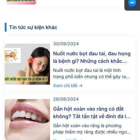
Tin tức sự kiện khác
30/09/2024
Nuốt nước bọt đau tai, đau họng
là bệnh gì? Những cách khắc
phục hiệu quả
Nuốt nước bọt đau tai là một tình
trạng phổ biến nhưng có thể gây ra
nhiều khó chịu và lo lắng cho người
Xem chi tiết
mắc phải. Triệu chứng này có thể xuất
phát từ nhiều nguyên nhân khác nhau.
28/08/2024
Cùng Nha khoa Parkway tìm hiểu rõ
hơn về nguyên nhân, dấu hiệu và cách
Gắn hột xoàn vào răng có đắt
khắc […]
không? Tất tần tật về đính đá lên
răng
Gắn hột xoàn vào răng là phương
pháp thẩm mỹ răng được nhiều người
ưa thích và áp dụng hiện nay. Vậy chi