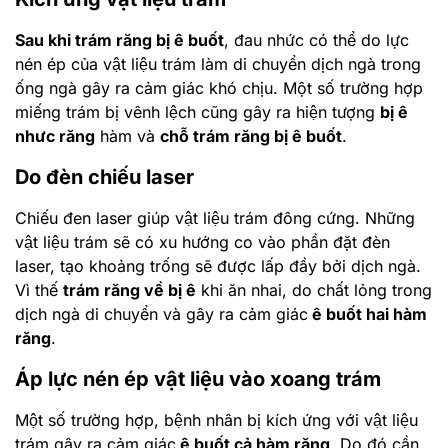
Sau khi trám răng bị ê buốt
, đau nhức có thể do lực
nén ép của vật liệu trám làm di chuyển dịch ngà trong
ống ngà gây ra cảm giác khó chịu. Một số trường hợp
miếng trám bị vênh lệch cũng gây ra hiện tượng
bị ê
nhưc răn
g
hàm và
chỗ trám răng bị ê buốt
.
Do đèn chiếu laser
Chiếu đen laser giúp vật liệu trám đông cứng. Những
vật liệu trám sẽ có xu hướng co vào phần đặt đèn
laser, tạo khoảng trống sẽ được lấp đầy bởi dịch ngà.
Vì thế
trám răng về bị ê
khi ăn nhai, do chất lỏng trong
dịch ngà di chuyển và gây ra cảm giác
ê buốt hai hàm
răng
.
Áp lực nén ép vật liệu vào xoang trám
Một số trường hợp, bệnh nhân bị kích ứng với vật liệu
trám gây ra cảm giác
ê buốt cả hàm răng
. Do đó cần