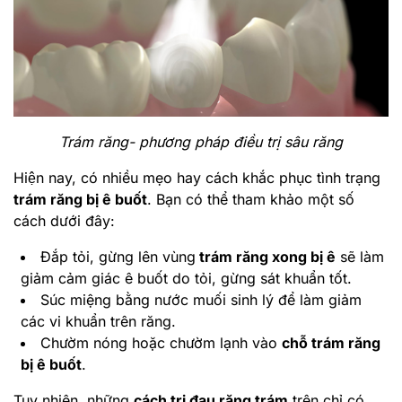
Trám răng- phương pháp điều trị sâu răng
Hiện nay, có nhiều mẹo hay cách khắc phục tình trạng
trám răng bị ê buốt
. Bạn có thể tham khảo một số
cách dưới đây:
Đắp tỏi, gừng lên vùng
trám răng xong bị ê
sẽ làm
giảm cảm giác ê buốt do tỏi, gừng sát khuẩn tốt.
Súc miệng bằng nước muối sinh lý để làm giảm
các vi khuẩn trên răng.
Chườm nóng hoặc chườm lạnh vào
chỗ trám răng
bị ê buố
t
.
Tuy nhiên, những
cách trị đau răng trám
trên chỉ có