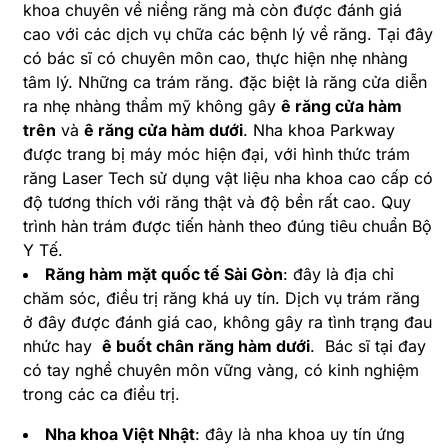
khoa chuyên về niềng răng mà còn được đánh giá
cao với các dịch vụ chữa các bệnh lý về răng. Tại đây
có bác sĩ có chuyên môn cao, thực hiện nhẹ nhàng
tâm lý. Những ca trám răng. đặc biệt là răng cửa diễn
ra nhẹ nhàng thẩm mỹ không gây
ê răng cửa hàm
trên
và
ê răng cửa hàm dướ
i
. Nha khoa Parkway
được trang bị máy móc hiện đại, với hình thức trám
răng Laser Tech sử dụng vật liệu nha khoa cao cấp có
độ tương thích với răng thật và độ bền rất cao. Quy
trình hàn trám được tiến hành theo đúng tiêu chuẩn Bộ
Y Tế.
Răng hàm mặt quốc tế Sài Gòn
: đây là địa chỉ
chăm sóc, điều trị răng khá uy tín. Dịch vụ trám răng
ở đây được đánh giá cao, không gây ra tình trạng đau
nhức hay
ê buốt chân răng hàm dưới
. Bác sĩ tại đay
có tay nghề chuyên môn vững vàng, có kinh nghiệm
trong các ca điều trị.
Nha khoa Việt Nhật
: đây là nha khoa uy tín ứng