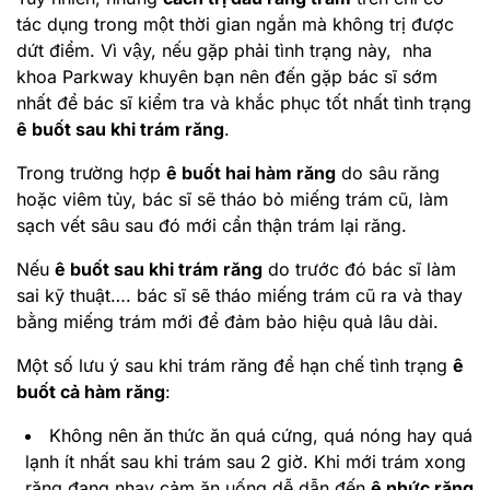
tác dụng trong một thời gian ngắn mà không trị được
dứt điểm. Vì vậy, nếu gặp phải tình trạng này, nha
khoa Parkway khuyên bạn nên đến gặp bác sĩ sớm
nhất để bác sĩ kiểm tra và khắc phục tốt nhất tình trạng
ê buốt sau khi trám răng
.
Trong trường hợp
ê buốt hai hàm răng
do sâu răng
hoặc viêm tủy, bác sĩ sẽ tháo bỏ miếng trám cũ, làm
sạch vết sâu sau đó mới cẩn thận trám lại răng.
Nếu
ê buốt sau khi trám răng
do trước đó bác sĩ làm
sai kỹ thuật…. bác sĩ sẽ tháo miếng trám cũ ra và thay
bằng miếng trám mới để đảm bảo hiệu quả lâu dài.
Một số lưu ý sau khi trám răng để hạn chế tình trạng
ê
buốt cả hàm răng
:
Không nên ăn thức ăn quá cứng, quá nóng hay quá
lạnh ít nhất sau khi trám sau 2 giờ. Khi mới trám xong
răng đang nhạy cảm ăn uống dễ dẫn đến
ê nhức răng