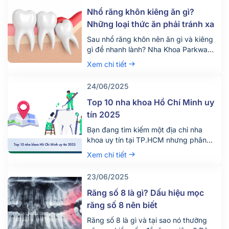
trình diễn ra dịch vụ này như […]
Nhổ răng khôn kiêng ăn gì?
Những loại thức ăn phải tránh xa
Sau nhổ răng khôn nên ăn gì và kiêng
gì để nhanh lành? Nha Khoa Parkway
chia sẻ chế độ ăn uống khoa học giúp
Xem chi tiết
giảm đau, tránh biến chứng. Tìm hiểu
ngay!
24/06/2025
Top 10 nha khoa Hồ Chí Minh uy
tín 2025
Bạn đang tìm kiếm một địa chỉ nha
khoa uy tín tại TP.HCM nhưng phân
vân giữa hàng trăm phòng khám lớn
Xem chi tiết
nhỏ? Việc lựa chọn đúng nha khoa
không chỉ giúp điều trị hiệu quả mà
23/06/2025
còn đảm bảo an toàn, tiết kiệm thời
gian và chi phí. Đừng chỉ dựa vào vị trí
Răng số 8 là gì? Dấu hiệu mọc
[…]
răng số 8 nên biết
Răng số 8 là gì và tại sao nó thường