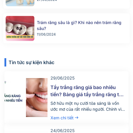
Trám răng sâu là gì? Khi nào nên trám răng
sâu?
11/06/2024
Tin tức sự kiện khác
29/06/2025
Tẩy trắng răng giá bao nhiêu
tiền? Bảng giá tẩy trắng răng tại
nha khoa mới nhất 2025
Sở hữu một nụ cười tỏa sáng là vốn
ước mơ của rất nhiều người. Chính vì
vậy hiện nay có rất nhiều người tìm
Xem chi tiết
đến dịch vụ tẩy trắng răng để thỏa
mãn mong ước này. Vậy dịch vụ tẩy
24/06/2025
trắng răng giá bao nhiêu tiền? Quy