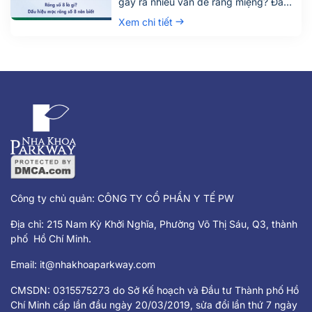
gây ra nhiều vấn đề răng miệng? Đây
là câu hỏi được rất nhiều người quan
Xem chi tiết
tâm, đặc biệt là những ai đang bước
vào độ tuổi trưởng thành. Răng số 8,
hay còn gọi là răng khôn, là chiếc răng
mọc cuối cùng trên cung hàm và
thường gây đau nhức, khó chịu khi
mọc lệch hoặc mọc ngầm.
Công ty chủ quản: CÔNG TY CỔ PHẦN Y TẾ PW
Địa chỉ: 215 Nam Kỳ Khởi Nghĩa, Phường Võ Thị Sáu, Q3, thành
phố Hồ Chí Minh.
Email:
it@nhakhoaparkway.com
CMSDN: 0315575273 do Sở Kế hoạch và Đầu tư Thành phố Hồ
Chí Minh cấp lần đầu ngày 20/03/2019, sửa đổi lần thứ 7 ngày