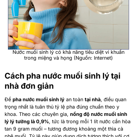
Nước muối sinh lý có khả năng tiêu diệt vi khuẩn
trong miệng và họng (Nguồn: Internet)
Cách pha nước muối sinh lý tại
nhà đơn giản
Để
pha nước muối sinh lý
an toàn
tại nhà
, điều quan
trọng nhất là tuân thủ tỷ lệ pha đúng chuẩn theo y
khoa. Theo các chuyên gia,
nồng độ nước muối sinh
lý lý tưởng là 0,9%
, tức là trong mỗi 1 lít nước cần hòa
tan 9 gram muối – tương đương khoảng một thìa cà
phê muối. Tỷ lệ này giúp dung dịch tương thích với cơ