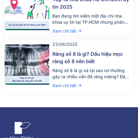
tín 2025
Bạn đang tìm kiếm một địa chỉ nha
khoa uy tín tại TP.HCM nhưng phân
vân giữa hàng trăm phòng khám lớn
Xem chi tiết
nhỏ? Việc lựa chọn đúng nha khoa
không chỉ giúp điều trị hiệu quả mà
23/06/2025
còn đảm bảo an toàn, tiết kiệm thời
gian và chi phí. Đừng chỉ dựa vào vị trí
Răng số 8 là gì? Dấu hiệu mọc
[…]
răng số 8 nên biết
Răng số 8 là gì và tại sao nó thường
gây ra nhiều vấn đề răng miệng? Đây
là câu hỏi được rất nhiều người quan
Xem chi tiết
tâm, đặc biệt là những ai đang bước
vào độ tuổi trưởng thành. Răng số 8,
hay còn gọi là răng khôn, là chiếc răng
mọc cuối cùng trên cung hàm và
thường gây đau nhức, khó chịu khi
mọc lệch hoặc mọc ngầm.