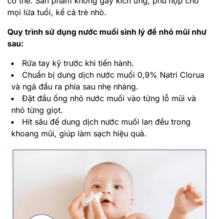
cơ thể. Sản phẩm không gây kích ứng, phù hợp cho
mọi lứa tuổi, kể cả trẻ nhỏ.
Quy trình sử dụng nước muối sinh lý để nhỏ mũi như
sau:
Rửa tay kỹ trước khi tiến hành.
Chuẩn bị dung dịch nước muối 0,9% Natri Clorua
và ngả đầu ra phía sau nhẹ nhàng.
Đặt đầu ống nhỏ nước muối vào từng lỗ mũi và
nhỏ từng giọt.
Hít sâu để dung dịch nước muối lan đều trong
khoang mũi, giúp làm sạch hiệu quả.