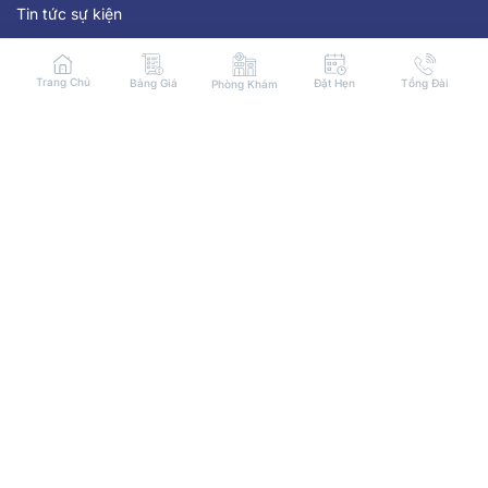
Tin tức sự kiện
Kiến Thức Nha Khoa
Trang Chủ
Bảng Giá
Đặt Hẹn
Tổng Đài
Phòng Khám
Chính sách bảo mật
Tuyển dụng
Hệ thống phòng khám
Tp. Hồ Chí Minh
Hà Nội
Các Tỉnh
Giờ làm việc
Từ 8:30 tới 18:30 tất cả các ngày trong tuần
Liên hệ