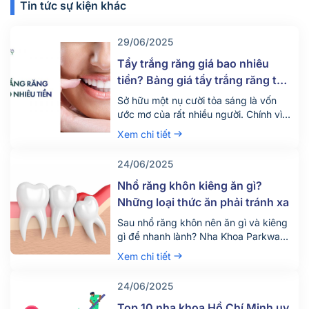
Tin tức sự kiện khác
29/06/2025
Tẩy trắng răng giá bao nhiêu
tiền? Bảng giá tẩy trắng răng tại
nha khoa mới nhất 2025
Sở hữu một nụ cười tỏa sáng là vốn
ước mơ của rất nhiều người. Chính vì
vậy hiện nay có rất nhiều người tìm
Xem chi tiết
đến dịch vụ tẩy trắng răng để thỏa
mãn mong ước này. Vậy dịch vụ tẩy
24/06/2025
trắng răng giá bao nhiêu tiền? Quy
trình diễn ra dịch vụ này như […]
Nhổ răng khôn kiêng ăn gì?
Những loại thức ăn phải tránh xa
Sau nhổ răng khôn nên ăn gì và kiêng
gì để nhanh lành? Nha Khoa Parkway
chia sẻ chế độ ăn uống khoa học giúp
Xem chi tiết
giảm đau, tránh biến chứng. Tìm hiểu
ngay!
24/06/2025
Top 10 nha khoa Hồ Chí Minh uy