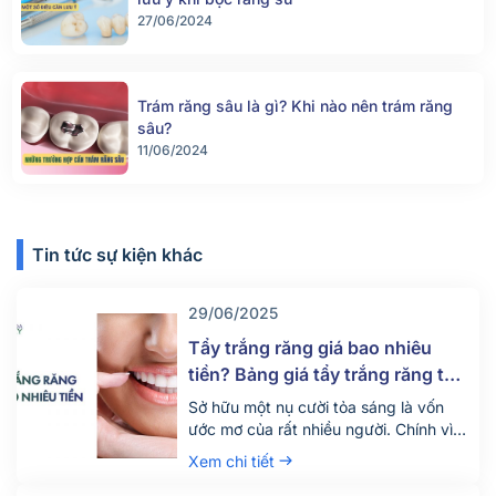
27/06/2024
Trám răng sâu là gì? Khi nào nên trám răng
sâu?
11/06/2024
Tin tức sự kiện khác
29/06/2025
Tẩy trắng răng giá bao nhiêu
tiền? Bảng giá tẩy trắng răng tại
nha khoa mới nhất 2025
Sở hữu một nụ cười tỏa sáng là vốn
ước mơ của rất nhiều người. Chính vì
vậy hiện nay có rất nhiều người tìm
Xem chi tiết
đến dịch vụ tẩy trắng răng để thỏa
mãn mong ước này. Vậy dịch vụ tẩy