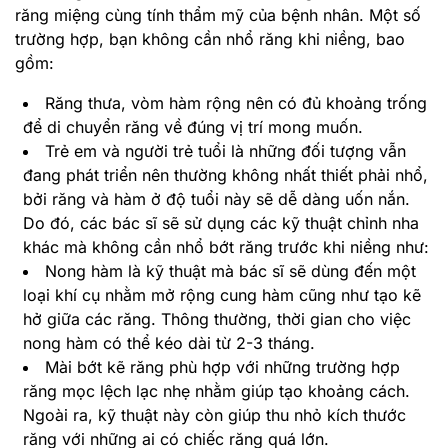
răng miệng cùng tính thẩm mỹ của bệnh nhân. Một số
trường hợp, bạn không cần nhổ răng khi niềng, bao
gồm:
Răng thưa, vòm hàm rộng nên có đủ khoảng trống
để di chuyển răng về đúng vị trí mong muốn.
Trẻ em và người trẻ tuổi là những đối tượng vẫn
đang phát triển nên thường không nhất thiết phải nhổ,
bởi răng và hàm ở độ tuổi này sẽ dễ dàng uốn nắn.
Do đó, các bác sĩ sẽ sử dụng các kỹ thuật chỉnh nha
khác mà không cần nhổ bớt răng trước khi niềng như:
Nong hàm là kỹ thuật mà bác sĩ sẽ dùng đến một
loại khí cụ nhằm mở rộng cung hàm cũng như tạo kẽ
hở giữa các răng. Thông thường, thời gian cho việc
nong hàm có thể kéo dài từ 2-3 tháng.
Mài bớt kẽ răng phù hợp với những trường hợp
răng mọc lệch lạc nhẹ nhằm giúp tạo khoảng cách.
Ngoài ra, kỹ thuật này còn giúp thu nhỏ kích thước
răng với những ai có chiếc răng quá lớn.