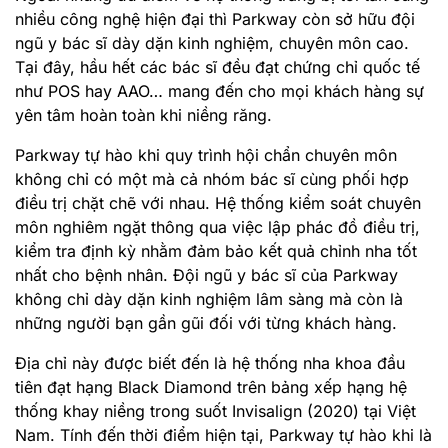
nhiều công nghệ hiện đại thì Parkway còn sở hữu đội
ngũ y bác sĩ dày dặn kinh nghiệm, chuyên môn cao.
Tại đây, hầu hết các bác sĩ đều đạt chứng chỉ quốc tế
như POS hay AAO… mang đến cho mọi khách hàng sự
yên tâm hoàn toàn khi niềng răng.
Parkway tự hào khi quy trình hội chẩn chuyên môn
không chỉ có một mà cả nhóm bác sĩ cùng phối hợp
điều trị chặt chẽ với nhau. Hệ thống kiểm soát chuyên
môn nghiêm ngặt thông qua việc lập phác đồ điều trị,
kiểm tra định kỳ nhằm đảm bảo kết quả chỉnh nha tốt
nhất cho bệnh nhân. Đội ngũ y bác sĩ của Parkway
không chỉ dày dặn kinh nghiệm lâm sàng mà còn là
những người bạn gần gũi đối với từng khách hàng.
Địa chỉ này được biết đến là hệ thống nha khoa đầu
tiên đạt hạng Black Diamond trên bảng xếp hạng hệ
thống khay niềng trong suốt Invisalign (2020) tại Việt
Nam. Tính đến thời điểm hiện tại, Parkway tự hào khi là