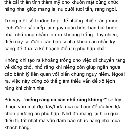
thể cải thiện tính thẩm mỹ cho khuôn mặt cùng chức
năng nhai giúp mang lại nụ cười tươi tắn, rạng ngời.
Trong một số trường hợp, để những chiếc răng mọc
lệch được sắp xếp lại ngay ngắn hơn, bạn bắt buộc
phải nhổ răng nhằm tạo ra khoảng trống. Tuy nhiên,
điều này sẽ được các bác sĩ nha khoa cân nhắc kỹ
càng để đưa ra kế hoạch điều trị phù hợp nhất.
Không chỉ tạo ra khoảng trống cho việc di chuyển răng
về đúng chỗ, nhổ răng khi niềng còn giúp ngăn ngừa
các bệnh lý liên quan với biến chứng nguy hiểm. Ngoài
ra, việc này cũng có thể giảm thiểu vấn đề xô lệch
răng khi chỉnh nha.
Bởi vậy, “
niềng răng có cần nhổ răng không
?” sẽ tùy
thuộc vào mật độ dày/thưa của cả hàm để ưu tiên lựa
chọn phương án phù hợp. Nhờ đó mang lại hiệu quả
điều trị tốt nhất mà vẫn đảm bảo chức năng nhai của
khách hàng.