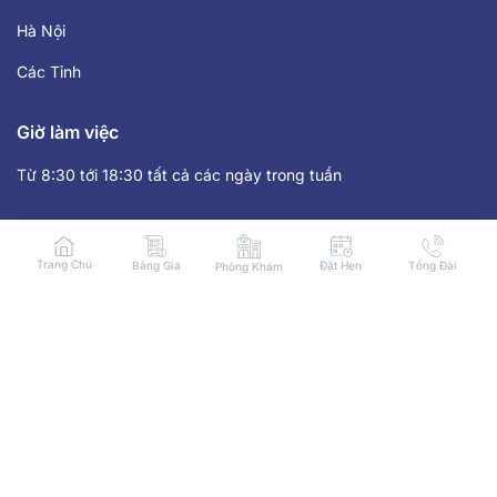
Hà Nội
Các Tỉnh
Giờ làm việc
Từ 8:30 tới 18:30 tất cả các ngày trong tuần
Liên hệ
Trang Chủ
Bảng Giá
Đặt Hẹn
Tổng Đài
Phòng Khám
HOTLINE: 1900 8059
Người chịu trách nhiệm nội dung
Giám đốc Bùi Thị Thanh Tâm - SĐT: 1900 8059