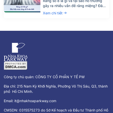
Răng số 8 là gì và tại sao nó thường
gây ra nhiều vấn đề răng miệng? Đây
là câu hỏi được rất nhiều người quan
Xem chi tiết
tâm, đặc biệt là những ai đang bước
vào độ tuổi trưởng thành. Răng số 8,
hay còn gọi là răng khôn, là chiếc răng
mọc cuối cùng trên cung hàm và
thường gây đau nhức, khó chịu khi
mọc lệch hoặc mọc ngầm.
Công ty chủ quản: CÔNG TY CỔ PHẦN Y TẾ PW
Địa chỉ: 215 Nam Kỳ Khởi Nghĩa, Phường Võ Thị Sáu, Q3, thành
phố Hồ Chí Minh.
Email:
it@nhakhoaparkway.com
CMSDN: 0315575273 do Sở Kế hoạch và Đầu tư Thành phố Hồ