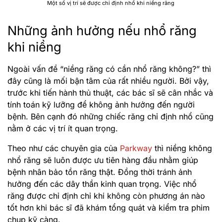
Một số vị trí sẽ được chỉ định nhổ khi niềng răng
Những ảnh hưởng nếu nhổ răng
khi niềng
Ngoài vấn đề “niềng răng có cần nhổ răng không?” thì
đây cũng là mối bận tâm của rất nhiều người. Bởi vậy,
trước khi tiến hành thủ thuật, các bác sĩ sẽ cân nhắc và
tính toán kỹ lưỡng để không ảnh hưởng đến người
bệnh. Bên cạnh đó những chiếc răng chỉ định nhổ cũng
nằm ở các vị trí ít quan trọng.
Theo như các chuyên gia của
Parkway
thì niềng không
nhổ răng sẽ luôn được ưu tiên hàng đầu nhằm giúp
bệnh nhân bảo tồn răng thật. Đồng thời tránh ảnh
hưởng đến các dây thần kinh quan trọng. Việc nhổ
răng được chỉ định chỉ khi không còn phương án nào
tốt hơn khi bác sĩ đã khám tổng quát và kiểm tra phim
chụp kỹ càng.