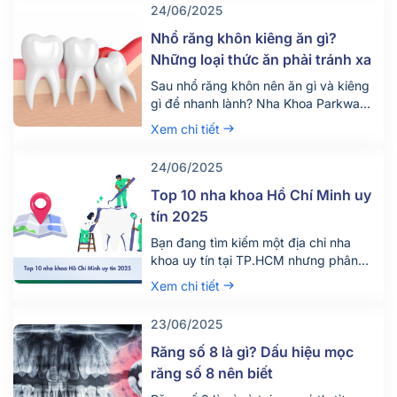
24/06/2025
trắng răng giá bao nhiêu tiền? Quy
trình diễn ra dịch vụ này như […]
Nhổ răng khôn kiêng ăn gì?
Những loại thức ăn phải tránh xa
Sau nhổ răng khôn nên ăn gì và kiêng
gì để nhanh lành? Nha Khoa Parkway
chia sẻ chế độ ăn uống khoa học giúp
Xem chi tiết
giảm đau, tránh biến chứng. Tìm hiểu
ngay!
24/06/2025
Top 10 nha khoa Hồ Chí Minh uy
tín 2025
Bạn đang tìm kiếm một địa chỉ nha
khoa uy tín tại TP.HCM nhưng phân
vân giữa hàng trăm phòng khám lớn
Xem chi tiết
nhỏ? Việc lựa chọn đúng nha khoa
không chỉ giúp điều trị hiệu quả mà
23/06/2025
còn đảm bảo an toàn, tiết kiệm thời
gian và chi phí. Đừng chỉ dựa vào vị trí
Răng số 8 là gì? Dấu hiệu mọc
[…]
răng số 8 nên biết