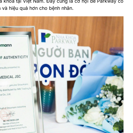
 khoa tại Việt Nam. Đây cũng là cơ hội để Parkway có
oàn và hiệu quả hơn cho bệnh nhân.