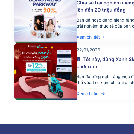
Chia sẻ trải nghiệm niền
lên đến 20 triệu đồng
Bạn đã hoặc đang niềng răn
trải nghiệm thực tế của bạn 
tự tin hơn khi đưa ra quyết đ
Xem chi tiết
mình. Nhằm lan tỏa những câ
chính khách hàng, Nha khoa
AccessTrade triển khai […]
22/01/2026
🧧 Tết này, dùng Xanh S
cười xinh!
Bạn đã từng nghĩ rằng việc 
thể vừa tiết kiệm chi phí di
vệ môi trường chưa? Mùa Tế
Xem chi tiết
tiếp tục phối hợp cùng Xan
hàng trải nghiệm “Di chuyển 
[…]