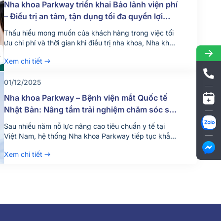
Nha khoa Parkway triển khai Bảo lãnh viện phí
– Điều trị an tâm, tận dụng tối đa quyền lợi
bảo hiểm
Thấu hiểu mong muốn của khách hàng trong việc tối
ưu chi phí và thời gian khi điều trị nha khoa, Nha khoa
Parkway chính thức triển khai dịch vụ bảo lãnh viện
Xem chi tiết
phí từ ngày 18/06/2026. Bảo lãnh viện phí là gì? Bảo
lãnh viện phí là hình thức công ty bảo hiểm thanh […]
01/12/2025
Nha khoa Parkway – Bệnh viện mắt Quốc tế
Nhật Bản: Nâng tầm trải nghiệm chăm sóc sức
khỏe răng và mắt
Sau nhiều năm nỗ lực nâng cao tiêu chuẩn y tế tại
Việt Nam, hệ thống Nha khoa Parkway tiếp tục khẳng
định cam kết không ngừng mang đến trải nghiệm
Xem chi tiết
chăm sóc sức khỏe chất lượng cao. Tháng 12 vừa
qua, thương hiệu vừa chính thức khởi động dự án hợp
tác chiến lược […]