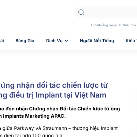
Ưu đãi
Niềng răng
Kiến thức nha
ãi
Bảng Giá
Dịch Vụ
Người Nổi Tiếng
Kiến
ng nhận đối tác chiến lược từ
g điều trị Implant tại Việt Nam
o đón nhận Chứng nhận Đối tác Chiến lược từ ông
n Implants Marketing APAC.
ẽ giữa Parkway và Straumann – thương hiệu Implant
n diện tại hơn 100 quốc gia.