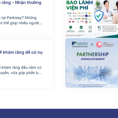
g răng – Nhận thưởng
g tại Parkway? Những
có thể giúp nhiều người
ịnh thay đổi nụ cười của
u chuyện chân thực từ
 Parkway phối hợp cùng
M khám răng để có nụ
đi khám răng đầu năm có
 chuyển, vừa góp phần bảo
t này, Nha khoa Parkway
h SM mang đến cho khách
xanh – Khám răng xịn”,