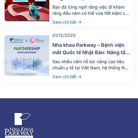
Bạn đã từng nghĩ rằng việc đi khám
răng đầu năm có thể vừa tiết kiệm chi
phí di chuyển, vừa góp phần bảo vệ
Xem chi tiết
môi trường chưa? Mùa Tết này, Nha
khoa Parkway tiếp tục phối hợp cùng
01/12/2025
Xanh SM mang đến cho khách hàng
trải nghiệm “Di chuyển xanh – Khám
Nha khoa Parkway – Bệnh viện
răng xịn”, […]
mắt Quốc tế Nhật Bản: Nâng tầm
trải nghiệm chăm sóc sức khỏe
Sau nhiều năm nỗ lực nâng cao tiêu
răng và mắt
chuẩn y tế tại Việt Nam, hệ thống Nha
khoa Parkway tiếp tục khẳng định
Xem chi tiết
cam kết không ngừng mang đến trải
nghiệm chăm sóc sức khỏe chất lượng
cao. Tháng 12 vừa qua, thương hiệu
vừa chính thức khởi động dự án hợp
tác chiến lược […]