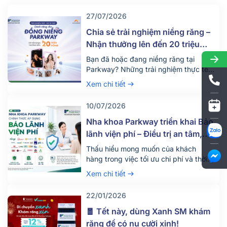
27/07/2026
Chia sẻ trải nghiệm niềng răng –
Nhận thưởng lên đến 20 triệu
đồng
Bạn đã hoặc đang niềng răng tại
Parkway? Những trải nghiệm thực tế
của bạn có thể giúp nhiều người tự tin
Xem chi tiết
hơn khi đưa ra quyết định thay đổi nụ
cười của mình. Nhằm lan tỏa những
10/07/2026
câu chuyện chân thực từ chính khách
hàng, Nha khoa Parkway phối hợp
Nha khoa Parkway triển khai Bảo
cùng AccessTrade triển khai […]
lãnh viện phí – Điều trị an tâm,
tận dụng tối đa quyền lợi bảo
Thấu hiểu mong muốn của khách
hiểm
hàng trong việc tối ưu chi phí và thời
gian khi điều trị nha khoa, Nha khoa
Xem chi tiết
Parkway chính thức triển khai dịch vụ
bảo lãnh viện phí từ ngày
22/01/2026
18/06/2026. Bảo lãnh viện phí là gì?
Bảo lãnh viện phí là hình thức công ty
🧧 Tết này, dùng Xanh SM khám
bảo hiểm thanh […]
răng để có nụ cười xinh!