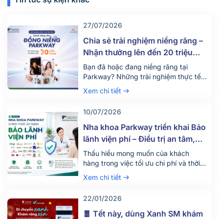
27/07/2026
Chia sẻ trải nghiệm niềng răng –
Nhận thưởng lên đến 20 triệu
đồng
Bạn đã hoặc đang niềng răng tại
Parkway? Những trải nghiệm thực tế
của bạn có thể giúp nhiều người tự tin
Xem chi tiết
hơn khi đưa ra quyết định thay đổi nụ
cười của mình. Nhằm lan tỏa những
10/07/2026
câu chuyện chân thực từ chính khách
hàng, Nha khoa Parkway phối hợp
Nha khoa Parkway triển khai Bảo
cùng AccessTrade triển khai […]
lãnh viện phí – Điều trị an tâm,
tận dụng tối đa quyền lợi bảo
Thấu hiểu mong muốn của khách
hiểm
hàng trong việc tối ưu chi phí và thời
gian khi điều trị nha khoa, Nha khoa
Xem chi tiết
Parkway chính thức triển khai dịch vụ
bảo lãnh viện phí từ ngày
22/01/2026
18/06/2026. Bảo lãnh viện phí là gì?
Bảo lãnh viện phí là hình thức công ty
🧧 Tết này, dùng Xanh SM khám