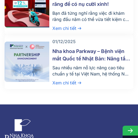
bảo hiểm thanh […]
răng để có nụ cười xinh!
Bạn đã từng nghĩ rằng việc đi khám
răng đầu năm có thể vừa tiết kiệm chi
phí di chuyển, vừa góp phần bảo vệ
Xem chi tiết
môi trường chưa? Mùa Tết này, Nha
khoa Parkway tiếp tục phối hợp cùng
01/12/2025
Xanh SM mang đến cho khách hàng
trải nghiệm “Di chuyển xanh – Khám
Nha khoa Parkway – Bệnh viện
răng xịn”, […]
mắt Quốc tế Nhật Bản: Nâng tầm
trải nghiệm chăm sóc sức khỏe
Sau nhiều năm nỗ lực nâng cao tiêu
răng và mắt
chuẩn y tế tại Việt Nam, hệ thống Nha
khoa Parkway tiếp tục khẳng định
Xem chi tiết
cam kết không ngừng mang đến trải
nghiệm chăm sóc sức khỏe chất lượng
cao. Tháng 12 vừa qua, thương hiệu
vừa chính thức khởi động dự án hợp
tác chiến lược […]