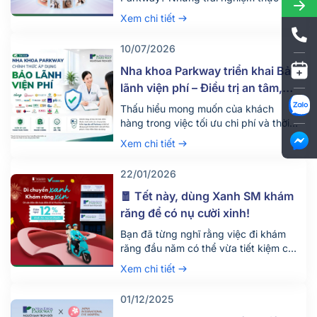
của bạn có thể giúp nhiều người tự tin
Xem chi tiết
hơn khi đưa ra quyết định thay đổi nụ
cười của mình. Nhằm lan tỏa những
10/07/2026
câu chuyện chân thực từ chính khách
hàng, Nha khoa Parkway phối hợp
Nha khoa Parkway triển khai Bảo
cùng AccessTrade triển khai […]
lãnh viện phí – Điều trị an tâm,
tận dụng tối đa quyền lợi bảo
Thấu hiểu mong muốn của khách
hiểm
hàng trong việc tối ưu chi phí và thời
gian khi điều trị nha khoa, Nha khoa
Xem chi tiết
Parkway chính thức triển khai dịch vụ
bảo lãnh viện phí từ ngày
22/01/2026
18/06/2026. Bảo lãnh viện phí là gì?
Bảo lãnh viện phí là hình thức công ty
🧧 Tết này, dùng Xanh SM khám
bảo hiểm thanh […]
răng để có nụ cười xinh!
Bạn đã từng nghĩ rằng việc đi khám
răng đầu năm có thể vừa tiết kiệm chi
phí di chuyển, vừa góp phần bảo vệ
Xem chi tiết
môi trường chưa? Mùa Tết này, Nha
khoa Parkway tiếp tục phối hợp cùng
01/12/2025
Xanh SM mang đến cho khách hàng