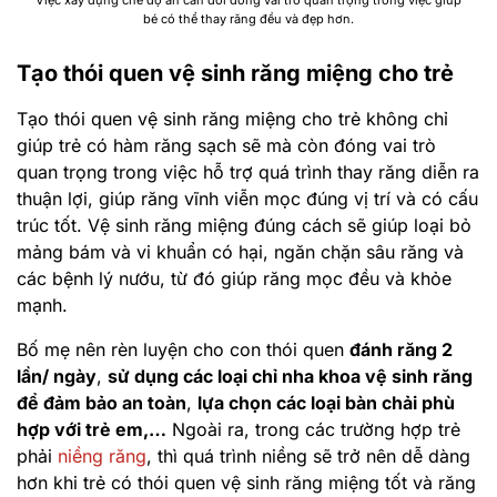
Việc xây dựng chế độ ăn cân đối đóng vai trò quan trọng trong việc giúp
bé có thể thay răng đều và đẹp hơn.
Tạo thói quen vệ sinh răng miệng cho trẻ
Tạo thói quen vệ sinh răng miệng cho trẻ không chỉ
giúp trẻ có hàm răng sạch sẽ mà còn đóng vai trò
quan trọng trong việc hỗ trợ quá trình thay răng diễn ra
thuận lợi, giúp răng vĩnh viễn mọc đúng vị trí và có cấu
trúc tốt. Vệ sinh răng miệng đúng cách sẽ giúp loại bỏ
mảng bám và vi khuẩn có hại, ngăn chặn sâu răng và
các bệnh lý nướu, từ đó giúp răng mọc đều và khỏe
mạnh.
Bố mẹ nên rèn luyện cho con thói quen
đánh răng 2
lần/ ngày
,
sử dụng các loại chỉ nha khoa vệ sinh răng
để đảm bảo an toàn
,
lựa chọn các loại bàn chải phù
hợp với trẻ em,…
Ngoài ra, trong các trường hợp trẻ
phải
niềng răng
, thì quá trình niềng sẽ trở nên dễ dàng
hơn khi trẻ có thói quen vệ sinh răng miệng tốt và răng