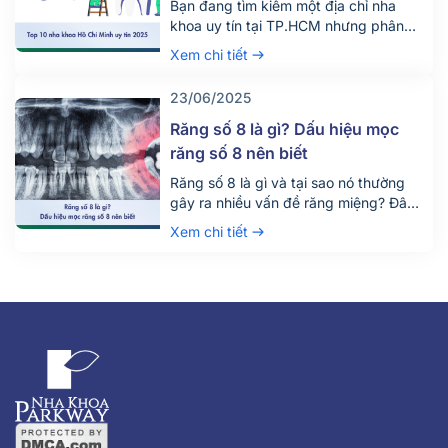
Bạn đang tìm kiếm một địa chỉ nha
khoa uy tín tại TP.HCM nhưng phân
vân giữa hàng trăm phòng khám lớn
Xem chi tiết
nhỏ? Việc lựa chọn đúng nha khoa
không chỉ giúp điều trị hiệu quả mà
23/06/2025
còn đảm bảo an toàn, tiết kiệm thời
gian và chi phí. Đừng chỉ dựa vào vị trí
Răng số 8 là gì? Dấu hiệu mọc
[…]
răng số 8 nên biết
Răng số 8 là gì và tại sao nó thường
gây ra nhiều vấn đề răng miệng? Đây
là câu hỏi được rất nhiều người quan
Xem chi tiết
tâm, đặc biệt là những ai đang bước
vào độ tuổi trưởng thành. Răng số 8,
hay còn gọi là răng khôn, là chiếc răng
mọc cuối cùng trên cung hàm và
thường gây đau nhức, khó chịu khi
mọc lệch hoặc mọc ngầm.