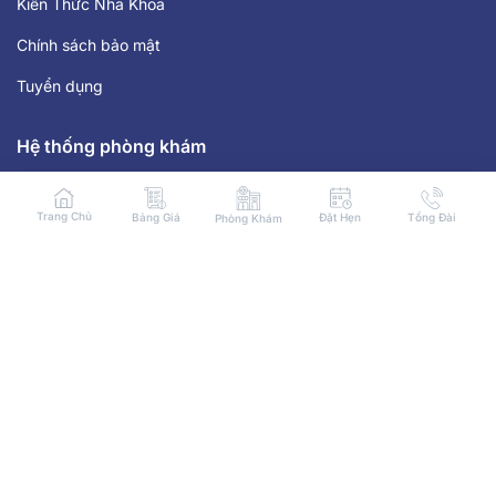
Kiến Thức Nha Khoa
Chính sách bảo mật
Tuyển dụng
Hệ thống phòng khám
Tp. Hồ Chí Minh
Trang Chủ
Bảng Giá
Đặt Hẹn
Tổng Đài
Phòng Khám
Hà Nội
Các Tỉnh
Giờ làm việc
Từ 8:30 tới 18:30 tất cả các ngày trong tuần
Liên hệ
HOTLINE: 1900 8059