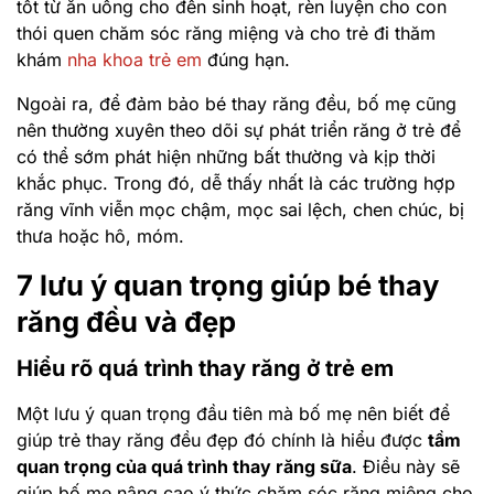
tốt từ ăn uống cho đến sinh hoạt, rèn luyện cho con
thói quen chăm sóc răng miệng và cho trẻ đi thăm
khám
nha khoa trẻ em
đúng hạn.
Ngoài ra, để đảm bảo bé thay răng đều, bố mẹ cũng
nên thường xuyên theo dõi sự phát triển răng ở trẻ để
có thể sớm phát hiện những bất thường và kịp thời
khắc phục. Trong đó, dễ thấy nhất là các trường hợp
răng vĩnh viễn mọc chậm, mọc sai lệch, chen chúc, bị
thưa hoặc hô, móm.
7 lưu ý quan trọng giúp bé thay
răng đều và đẹp
Hiểu rõ quá trình thay răng ở trẻ em
Một lưu ý quan trọng đầu tiên mà bố mẹ nên biết để
giúp trẻ thay răng đều đẹp đó chính là hiểu được
tầm
quan trọng của quá trình thay răng sữa
. Điều này sẽ
giúp bố mẹ nâng cao ý thức chăm sóc răng miệng cho