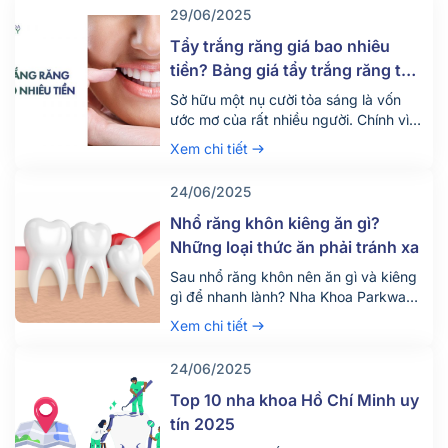
29/06/2025
Tẩy trắng răng giá bao nhiêu
tiền? Bảng giá tẩy trắng răng tại
nha khoa mới nhất 2025
Sở hữu một nụ cười tỏa sáng là vốn
ước mơ của rất nhiều người. Chính vì
vậy hiện nay có rất nhiều người tìm
Xem chi tiết
đến dịch vụ tẩy trắng răng để thỏa
mãn mong ước này. Vậy dịch vụ tẩy
24/06/2025
trắng răng giá bao nhiêu tiền? Quy
trình diễn ra dịch vụ này như […]
Nhổ răng khôn kiêng ăn gì?
Những loại thức ăn phải tránh xa
Sau nhổ răng khôn nên ăn gì và kiêng
gì để nhanh lành? Nha Khoa Parkway
chia sẻ chế độ ăn uống khoa học giúp
Xem chi tiết
giảm đau, tránh biến chứng. Tìm hiểu
ngay!
24/06/2025
Top 10 nha khoa Hồ Chí Minh uy
tín 2025