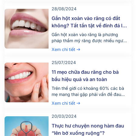
phát từ nhiều nguyên nhân khác nhau.
28/08/2024
Cùng Nha khoa Parkway tìm hiểu rõ
hơn về nguyên nhân, dấu hiệu và cách
Gắn hột xoàn vào răng có đắt
khắc […]
không? Tất tần tật về đính đá lên
răng
Gắn hột xoàn vào răng là phương
pháp thẩm mỹ răng được nhiều người
ưa thích và áp dụng hiện nay. Vậy chi
Xem chi tiết
phí cho hình thức này có đắt không và
có những thông tin gì cần lưu ý?
25/07/2024
11 mẹo chữa đau răng cho bà
bầu hiệu quả và an toàn
Trên thế giới có khoảng 60% các bà
mẹ mang thai gặp phải vấn đề đau
nhức răng miệng. Vấn đề có vẻ như
Xem chi tiết
đơn giản này lại chính là nguyên nhân
dẫn đến việc trẻ sinh ra ốm yếu, gầy
20/03/2024
còi, nhiều ca sinh non, hay thậm chí là
sảy thai. Chính vì vậy, […]
Thực hư chuyện nong hàm đau
“lên bờ xuống ruộng”?