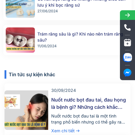
lưu ý khi bọc răng sứ
27/06/2024
Trám răng sâu là gì? Khi nào nên trám răng
sâu?
11/06/2024
Tin tức sự kiện khác
30/09/2024
Nuốt nước bọt đau tai, đau họng
là bệnh gì? Những cách khắc
phục hiệu quả
Nuốt nước bọt đau tai là một tình
trạng phổ biến nhưng có thể gây ra
nhiều khó chịu và lo lắng cho người
Xem chi tiết
mắc phải. Triệu chứng này có thể xuất