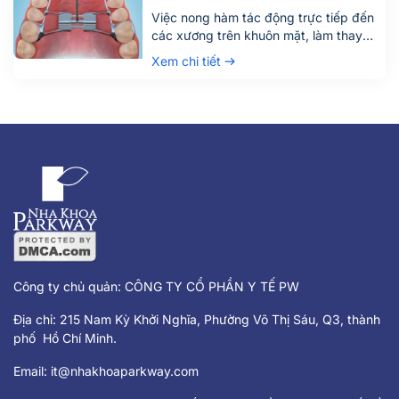
Việc nong hàm tác động trực tiếp đến
các xương trên khuôn mặt, làm thay
đổi kích thước cung hàm. Vì vậy khi
Xem chi tiết
nghĩ đến nong hàm, có thể dễ dàng
hình dung được cảm giác không mấy
dễ chịu. Để trả lời cho câu hỏi: nong
hàm có đau hay không, Nha Khoa
Parkway […]
Công ty chủ quản: CÔNG TY CỔ PHẦN Y TẾ PW
Địa chỉ: 215 Nam Kỳ Khởi Nghĩa, Phường Võ Thị Sáu, Q3, thành
phố Hồ Chí Minh.
Email:
it@nhakhoaparkway.com