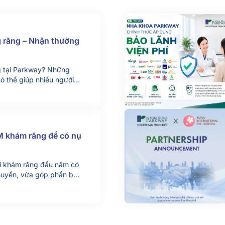
g răng – Nhận thưởng
g tại Parkway? Những
có thể giúp nhiều người
ịnh thay đổi nụ cười của
u chuyện chân thực từ
 Parkway phối hợp cùng
M khám răng để có nụ
đi khám răng đầu năm có
 chuyển, vừa góp phần bảo
t này, Nha khoa Parkway
h SM mang đến cho khách
xanh – Khám răng xịn”,