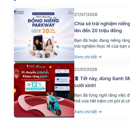
27/07/2026
Chia sẻ trải nghiệm niền
lên đến 20 triệu đồng
Bạn đã hoặc đang niềng răn
trải nghiệm thực tế của bạn 
tự tin hơn khi đưa ra quyết đ
Xem chi tiết
mình. Nhằm lan tỏa những câ
chính khách hàng, Nha khoa
AccessTrade triển khai […]
22/01/2026
🧧 Tết này, dùng Xanh S
cười xinh!
Bạn đã từng nghĩ rằng việc 
thể vừa tiết kiệm chi phí di
vệ môi trường chưa? Mùa Tế
Xem chi tiết
tiếp tục phối hợp cùng Xan
hàng trải nghiệm “Di chuyển 
[…]