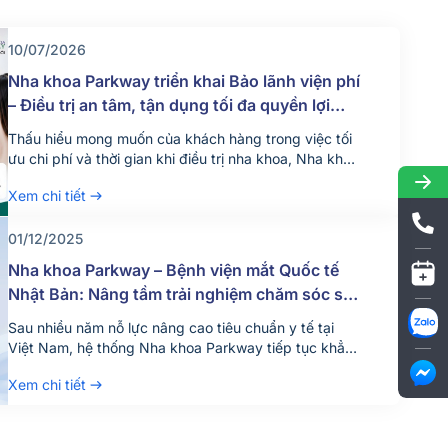
10/07/2026
Nha khoa Parkway triển khai Bảo lãnh viện phí
– Điều trị an tâm, tận dụng tối đa quyền lợi
bảo hiểm
Thấu hiểu mong muốn của khách hàng trong việc tối
ưu chi phí và thời gian khi điều trị nha khoa, Nha khoa
Parkway chính thức triển khai dịch vụ bảo lãnh viện
Xem chi tiết
phí từ ngày 18/06/2026. Bảo lãnh viện phí là gì? Bảo
lãnh viện phí là hình thức công ty bảo hiểm thanh […]
01/12/2025
Nha khoa Parkway – Bệnh viện mắt Quốc tế
Nhật Bản: Nâng tầm trải nghiệm chăm sóc sức
khỏe răng và mắt
Sau nhiều năm nỗ lực nâng cao tiêu chuẩn y tế tại
Việt Nam, hệ thống Nha khoa Parkway tiếp tục khẳng
định cam kết không ngừng mang đến trải nghiệm
Xem chi tiết
chăm sóc sức khỏe chất lượng cao. Tháng 12 vừa
qua, thương hiệu vừa chính thức khởi động dự án hợp
tác chiến lược […]