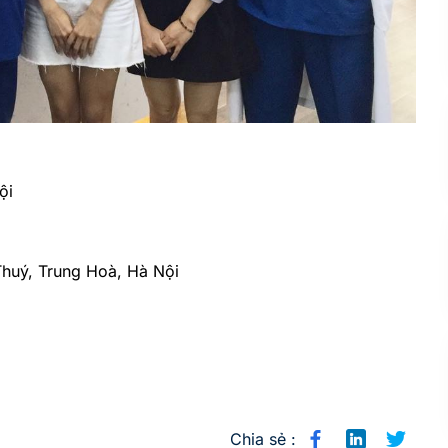
ội
Thuý, Trung Hoà, Hà Nội
Chia sẻ :