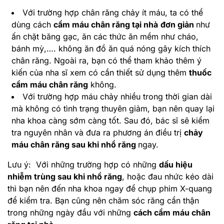
Với trường hợp chân răng chảy ít máu, ta có thể
dùng cách
cầm máu chân răng tại nhà
đơn giản
như
ấn chặt băng gạc, ăn các thức ăn mềm như cháo,
bánh mỳ,…. không ăn đồ ăn quá nóng gây kích thích
chân răng. Ngoài ra, bạn có thể tham khảo thêm ý
kiến của nha sĩ xem có cần thiết sử dụng thêm
thuốc
cầm máu chân răng
không.
Với trường hợp máu chảy nhiều trong thời gian dài
mà không có tình trạng thuyên giảm, bạn nên quay lại
nha khoa càng sớm càng tốt. Sau đó, bác sĩ sẽ kiểm
tra nguyên nhân và đưa ra phương án điều trị
chảy
máu chân răng sau khi nhổ răng
ngay.
Lưu ý: Với những trường hợp có những
dấu hiệu
nhiễm trùng sau khi nhổ răng
, hoặc đau nhức kéo dài
thì bạn nên đến nha khoa ngay để chụp phim X-quang
để kiểm tra. Bạn cũng nên chăm sóc răng cẩn thận
trong những ngày đầu với những
cách cầm máu chân