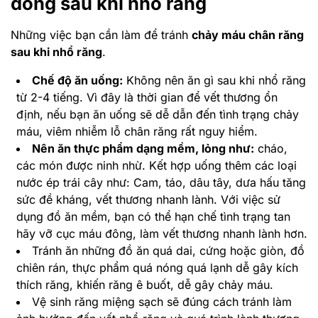
đông sau khi nhổ răng
Những việc bạn cần làm để tránh
chảy máu chân răng
sau khi nhổ răng
.
Chế độ ăn uống:
Không nên ăn gì sau khi nhổ răng
từ 2-4 tiếng. Vì đây là thời gian để vết thương ổn
định, nếu bạn ăn uống sẽ dễ dẫn đến tình trạng chảy
máu, viêm nhiễm lỗ chân răng rất nguy hiểm.
Nên ăn thực phẩm dạng mềm, lỏng như:
cháo,
các món được ninh nhừ. Kết hợp uống thêm các loại
nước ép trái cây như: Cam, táo, dâu tây, dưa hấu tăng
sức đề kháng, vết thương nhanh lành. Với việc sử
dụng đồ ăn mềm, bạn có thể hạn chế tình trạng tan
hãy vỡ cục máu đông, làm vết thương nhanh lành hơn.
Tránh ăn những đồ ăn quá dai, cứng hoặc giòn, đồ
chiên rán, thực phẩm quá nóng quá lạnh dễ gây kích
thích răng, khiến răng ê buốt, dễ gây chảy máu.
Vệ sinh răng miệng sạch sẽ đúng cách tránh làm