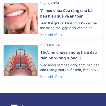
có những thông tin gì cần lưu ý?
25/07/2024
11 mẹo chữa đau răng cho bà
bầu hiệu quả và an toàn
Trên thế giới có khoảng 60% các bà
mẹ mang thai gặp phải vấn đề đau
nhức răng miệng. Vấn đề có vẻ như
Xem chi tiết
đơn giản này lại chính là nguyên nhân
dẫn đến việc trẻ sinh ra ốm yếu, gầy
20/03/2024
còi, nhiều ca sinh non, hay thậm chí là
sảy thai. Chính vì vậy, […]
Thực hư chuyện nong hàm đau
“lên bờ xuống ruộng”?
Việc nong hàm tác động trực tiếp đến
các xương trên khuôn mặt, làm thay
đổi kích thước cung hàm. Vì vậy khi
Xem chi tiết
nghĩ đến nong hàm, có thể dễ dàng
hình dung được cảm giác không mấy
dễ chịu. Để trả lời cho câu hỏi: nong
hàm có đau hay không, Nha Khoa
Parkway […]