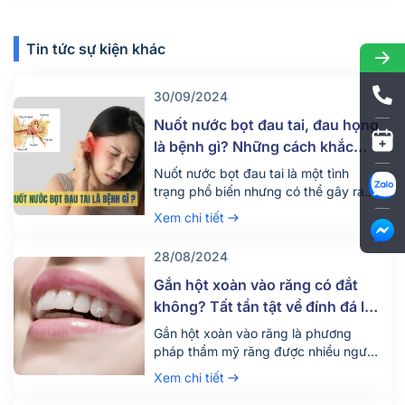
Tin tức sự kiện khác
30/09/2024
Nuốt nước bọt đau tai, đau họng
là bệnh gì? Những cách khắc
phục hiệu quả
Nuốt nước bọt đau tai là một tình
trạng phổ biến nhưng có thể gây ra
nhiều khó chịu và lo lắng cho người
Xem chi tiết
mắc phải. Triệu chứng này có thể xuất
phát từ nhiều nguyên nhân khác nhau.
28/08/2024
Cùng Nha khoa Parkway tìm hiểu rõ
hơn về nguyên nhân, dấu hiệu và cách
Gắn hột xoàn vào răng có đắt
khắc […]
không? Tất tần tật về đính đá lên
răng
Gắn hột xoàn vào răng là phương
pháp thẩm mỹ răng được nhiều người
ưa thích và áp dụng hiện nay. Vậy chi
Xem chi tiết
phí cho hình thức này có đắt không và