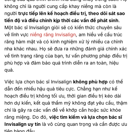
không chỉ là người cung cấp khay niềng mà còn là
người
trực tiếp lên kế hoạch điều trị, theo dõi sát sao
tiến độ và điều chỉnh kịp thời các vấn đề phát sinh
.
Một bác sĩ Invisalign giỏi sẽ có kiến thức chuyên sâu
về lĩnh vực
niềng răng Invisalign
, am hiểu về cấu trúc
răng hàm mặt và có kinh nghiệm xử lý nhiều ca chỉnh
nha khác nhau. Họ sẽ đưa ra những đánh giá chính xác
về tình trạng răng của bạn, tư vấn phương pháp điều trị
phù hợp và đảm bảo quá trình diễn ra an toàn, hiệu
quả.
Việc lựa chọn bác sĩ Invisalign
không phù hợp
có thể
dẫn đến nhiều hậu quả tiêu cực. Chẳng hạn như kế
hoạch điều trị không tối ưu, thời gian điều trị kéo dài
hơn dự kiến, kết quả thẩm mỹ không đạt yêu cầu, thậm
chí là gây ra các vấn đề về khớp cắn hoặc sức khỏe
răng miệng. Do đó,
việc tìm kiếm và lựa chọn bác sĩ
Invisalign uy tín
là vô cùng quan trọng và cần được ưu
tiên hàng đầu.