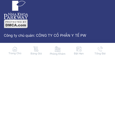
Công ty chủ quản: CÔNG TY CỔ PHẦN Y TẾ PW
Địa chỉ: 215 Nam Kỳ Khởi Nghĩa, Phường Võ Thị Sáu, Q3, thành
phố Hồ Chí Minh.
Trang Chủ
Bảng Giá
Đặt Hẹn
Tổng Đài
Phòng Khám
Email:
it@nhakhoaparkway.com
CMSDN: 0315575273 do Sở Kế hoạch và Đầu tư Thành phố Hồ
Chí Minh cấp lần đầu ngày 20/03/2019, sửa đổi lần thứ 7 ngày
09/06/2022.
Hiệu quả điều trị phụ thuộc vào cơ địa mỗi người (*)
Giới thiệu
Về Chúng Tôi