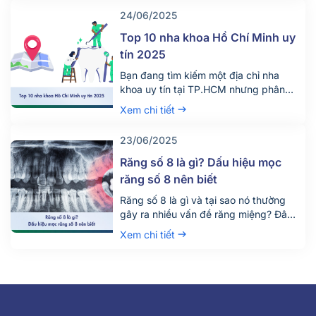
ngay!
24/06/2025
Top 10 nha khoa Hồ Chí Minh uy
tín 2025
Bạn đang tìm kiếm một địa chỉ nha
khoa uy tín tại TP.HCM nhưng phân
vân giữa hàng trăm phòng khám lớn
Xem chi tiết
nhỏ? Việc lựa chọn đúng nha khoa
không chỉ giúp điều trị hiệu quả mà
23/06/2025
còn đảm bảo an toàn, tiết kiệm thời
gian và chi phí. Đừng chỉ dựa vào vị trí
Răng số 8 là gì? Dấu hiệu mọc
[…]
răng số 8 nên biết
Răng số 8 là gì và tại sao nó thường
gây ra nhiều vấn đề răng miệng? Đây
là câu hỏi được rất nhiều người quan
Xem chi tiết
tâm, đặc biệt là những ai đang bước
vào độ tuổi trưởng thành. Răng số 8,
hay còn gọi là răng khôn, là chiếc răng
mọc cuối cùng trên cung hàm và
thường gây đau nhức, khó chịu khi
mọc lệch hoặc mọc ngầm.