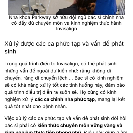
Nha khoa Parkway sở hữu đội ngũ bác sĩ chỉnh nha
có đầy đủ chuyên môn và kinh nghiệm thực hành
Invisalign
Xử lý được các ca phức tạp và vấn đề phát
sinh
Trong quá trình điều trị Invisalign, có thể phát sinh
những vấn đề ngoài dự kiến như: răng không di
chuyển, răng di chuyển lệch,… Bác sĩ có kinh nghiệm
sẽ có khả năng xử lý tốt các tình huống này, đảm bảo
quá trình điều trị diễn ra suôn sẻ. Họ cũng có kinh
nghiệm xử lý
các ca chỉnh nha phức tạp
, mang lại kết
quả tốt nhất cho bệnh nhân.
Việc xử lý các ca phức tạp và vấn đề phát sinh đòi hỏi
bác sĩ phải có
kiến thức chuyên môn vững vàng và
kinh nghiệm thực tiễn phong phú
. Điều này giúp giảm