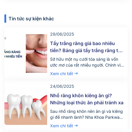
Tin tức sự kiện khác
29/06/2025
Tẩy trắng răng giá bao nhiêu
tiền? Bảng giá tẩy trắng răng tại
nha khoa mới nhất 2025
Sở hữu một nụ cười tỏa sáng là vốn
ước mơ của rất nhiều người. Chính vì
vậy hiện nay có rất nhiều người tìm
Xem chi tiết
đến dịch vụ tẩy trắng răng để thỏa
mãn mong ước này. Vậy dịch vụ tẩy
24/06/2025
trắng răng giá bao nhiêu tiền? Quy
trình diễn ra dịch vụ này như […]
Nhổ răng khôn kiêng ăn gì?
Những loại thức ăn phải tránh xa
Sau nhổ răng khôn nên ăn gì và kiêng
gì để nhanh lành? Nha Khoa Parkway
chia sẻ chế độ ăn uống khoa học giúp
Xem chi tiết
giảm đau, tránh biến chứng. Tìm hiểu