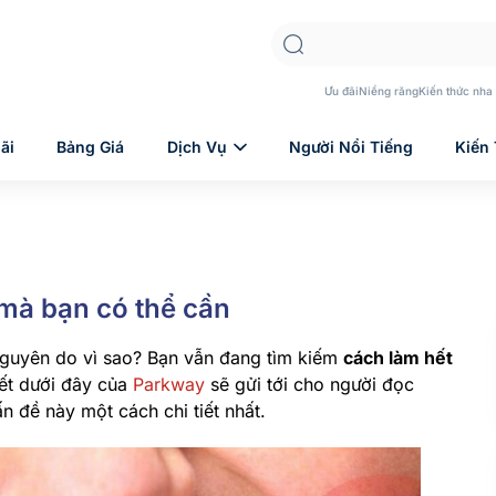
Ưu đãi
Niềng răng
Kiến thức nha
ãi
Bảng Giá
Dịch Vụ
Người Nổi Tiếng
Kiến
 mà bạn có thể cần
nguyên do vì sao? Bạn vẫn đang tìm kiếm
cách làm hết
iết dưới đây của
Parkway
sẽ gửi tới cho người đọc
ấn đề này một cách chi tiết nhất.