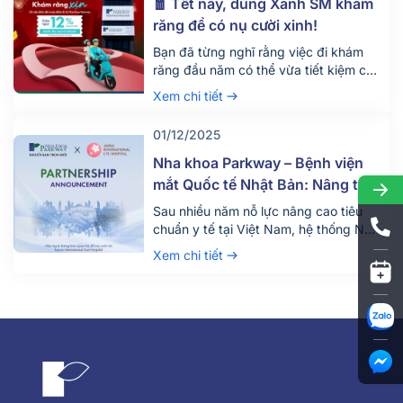
Bảo lãnh viện phí là hình thức công ty
🧧 Tết này, dùng Xanh SM khám
bảo hiểm thanh […]
răng để có nụ cười xinh!
Bạn đã từng nghĩ rằng việc đi khám
răng đầu năm có thể vừa tiết kiệm chi
phí di chuyển, vừa góp phần bảo vệ
Xem chi tiết
môi trường chưa? Mùa Tết này, Nha
khoa Parkway tiếp tục phối hợp cùng
01/12/2025
Xanh SM mang đến cho khách hàng
trải nghiệm “Di chuyển xanh – Khám
Nha khoa Parkway – Bệnh viện
răng xịn”, […]
mắt Quốc tế Nhật Bản: Nâng tầm
trải nghiệm chăm sóc sức khỏe
Sau nhiều năm nỗ lực nâng cao tiêu
răng và mắt
chuẩn y tế tại Việt Nam, hệ thống Nha
khoa Parkway tiếp tục khẳng định
Xem chi tiết
cam kết không ngừng mang đến trải
nghiệm chăm sóc sức khỏe chất lượng
cao. Tháng 12 vừa qua, thương hiệu
vừa chính thức khởi động dự án hợp
tác chiến lược […]