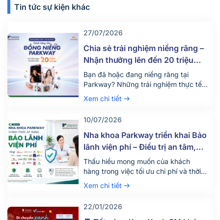
Tin tức sự kiện khác
27/07/2026
Chia sẻ trải nghiệm niềng răng –
Nhận thưởng lên đến 20 triệu
đồng
Bạn đã hoặc đang niềng răng tại
Parkway? Những trải nghiệm thực tế
của bạn có thể giúp nhiều người tự tin
Xem chi tiết
hơn khi đưa ra quyết định thay đổi nụ
cười của mình. Nhằm lan tỏa những
10/07/2026
câu chuyện chân thực từ chính khách
hàng, Nha khoa Parkway phối hợp
Nha khoa Parkway triển khai Bảo
cùng AccessTrade triển khai […]
lãnh viện phí – Điều trị an tâm,
tận dụng tối đa quyền lợi bảo
Thấu hiểu mong muốn của khách
hiểm
hàng trong việc tối ưu chi phí và thời
gian khi điều trị nha khoa, Nha khoa
Xem chi tiết
Parkway chính thức triển khai dịch vụ
bảo lãnh viện phí từ ngày
22/01/2026
18/06/2026. Bảo lãnh viện phí là gì?